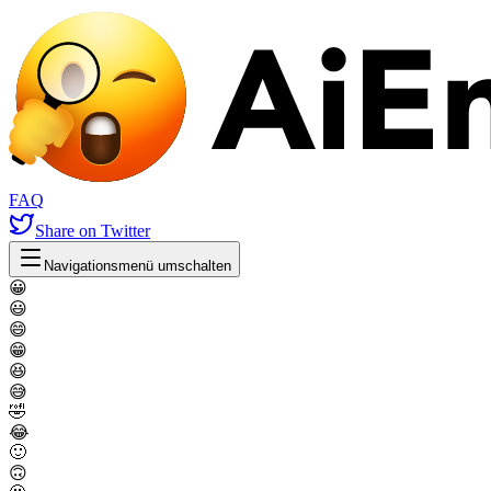
FAQ
Share
on Twitter
Navigationsmenü umschalten
😀
😃
😄
😁
😆
😅
🤣
😂
🙂
🙃