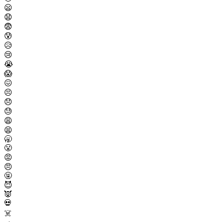
😦
😧
😨
😰
😥
😢
😭
😱
😖
😣
😞
😓
😩
😫
🥱
😤
😡
😠
🤬
😈
👿
💀
☠️