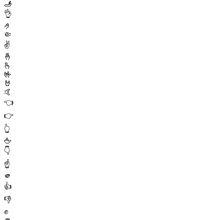
🫸
👌
🤌
🤏
✌️
🤞
🫰
🤟
🤘
🤙
👈
👉
👆
🖕
👇
☝️
🫵
👍
👎
✊