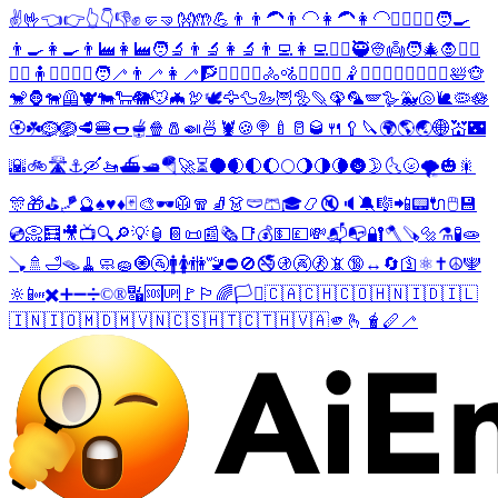
✌️
🤟
👈
👉
👆
👇
👎
✊
🤛
🤜
👐
🤲
💪
👨
👨‍🦱
👨‍🦲
👩‍🦱
👩‍🦲
🤷‍♂️
🤷‍♀️
🧑‍🍳
👨‍🍳
👩‍🍳
👨‍🏭
👩‍🏭
🧑‍🔬
👨‍🔬
👩‍🔬
👨‍💻
👩‍💻
🕵️‍♂️
🥷
👳
👼
🧑‍🎄
🧛
💆‍♂️
💆‍♀️
🧍
🧍‍♂️
🧍‍♀️
🧑‍🦯
👨‍🦯
👩‍🦯
🧗
🚣‍♂️
🚣‍♀️
🚴
🚵
🚵‍♂️
🚵‍♀️
🤾
🤹‍♂️
🤹‍♀️
🧘‍♂️
🧘‍♀️
🛀
🐵
🐒
🦍
🐕‍🦺
🐮
🐄
🐑
🐘
🐭
🦇
🦃
🕊️
🦅
🦆
🦢
🦉
🦤
🪶
🦚
🦜
🪽
🪿
🐳
🐚
🐌
🦠
🪷
🏵️
☘️
🪹
🪺
🥩
🍔
🌭
🫕
🍿
🧂
🍛
🍜
🦞
🍪
🍭
🍼
🥛
🥃
🍴
🥄
🔪
🌍
🌎
🌏
🌐
💒
🌃
🌇
🚲
🛣️
⚓
🛶
🚤
⛴️
🛥️
🪂
🚀
⏳
🌑
🌒
🌓
🌔
🌕
🌖
🌗
🌘
🌚
🌛
🌜
🌝
🌪️
🎃
🎇
🎊
🎁
⛳
🪁
🔮
♠️
♥️
♦️
🃏
🎨
🕶️
🥼
🧣
🧦
👗
🩲
🩳
🎓
📿
🔇
🔈
🔕
🎼
📲
📟
🔌
🖱️
💾
💿
📀
🧮
🎥
📺
🔍
🔎
💡
🏮
📔
📜
📰
🗞️
📑
💰
💵
💷
💸
📬
📭
🔐
🪓
🪚
🔩
⚗️
🧪
🧫
🪠
🚿
🛁
🪤
🧹
🧼
🧽
🧿
🚰
🚹
🚺
🚻
🚾
⛔
🚫
🚭
🚯
🚱
🚷
📵
🔞
↔️
🔄
🛐
⚛️
✝️
☮️
🕎
🔆
📴
✖️
➕
➖
➗
©️
®️
🔣
🆘
🆙
🚩
🏳️‍🌈
🏳️‍⚧️
🇨🇦
🇨🇭
🇨🇴
🇭🇳
🇮🇩
🇮🇱
🇮🇳
🇮🇴
🇲🇩
🇲🇻
🇳🇨
🇸🇭
🇹🇨
🇹🇭
🇻🇦
🫵
🫰
🧋
🪈
🦯