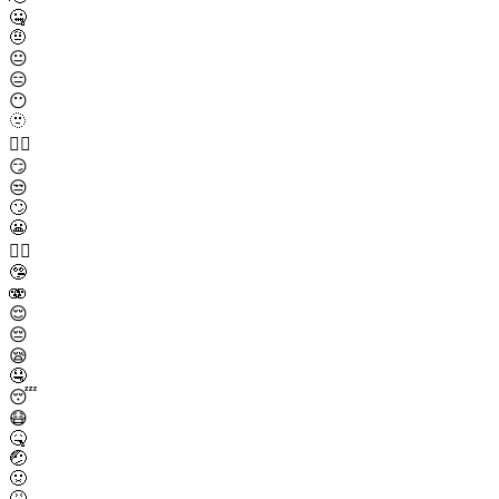
🤐
🤨
😐
😑
😶
🫥
😶‍🌫️
😏
😒
🙄
😬
😮‍💨
🤥
🫨
😌
😔
😪
🤤
😴
😷
🤒
🤕
🤢
🤮