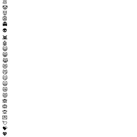
💩
🤡
👹
👺
👻
👽
👾
🤖
😺
😸
😹
😻
😼
😽
🙀
😿
😾
🙈
🙉
🙊
💌
💘
💝
💖