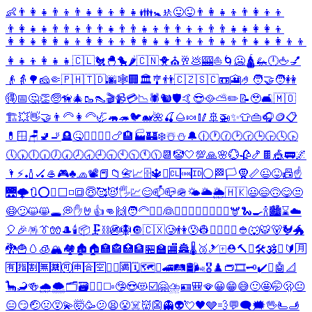
👶
👨‍👩‍👧
👨‍👦
👨‍👧
👩‍👦
👩‍👧
👪
🚼
🚸
😛
😜
👨‍👩‍👧‍👦
👨‍👩‍👦‍👦
👨‍👩‍👧‍👧
👨‍👨‍👦
👨‍👨‍👧
👨‍👨‍👧‍👦
👨‍👨‍👦‍👦
👨‍👨‍👧‍👧
👩‍👩‍👦
👩‍👩‍👧
👩‍👩‍👧‍👦
👩‍👩‍👦‍👦
👩‍👩‍👧‍👧
👨‍👦‍👦
👨‍👧‍👦
👨‍👧‍👧
👩‍👦‍👦
👩‍👧‍👦
👩‍👧‍👧
🇨🇱
🐔
🐣
🐤
🌶️
🇨🇳
🐥
⛪
🥂
💩
🎰
⛵
🌀
🥶
🛕
🦗
🕛
🖕
💅
👴
👵
🌳
🧀
🤏
🇵🇭
🇹🇩
🌆
🕸️
🏢
🏛️
🎐
👬
🇨🇿
🇸🇨
📼
🎦
🤌
🧑‍🤝‍🧑
👭
🉐
📅
🤔
👏
🧓
🦮
🎄
🥾
👠
🎬
📹
💳
📉
🕷️
🐿️
🛡️
🤙
😎
🥘
⛅
✏️
📝
🥹
🛋️
🇲🇴
🏗️
💥
👋
🤝
👨‍🦳
👩‍🦳
🦏
🦛
🦔
🐦
🐋
🌺
🍒
🌰
🍬
🥢
🚢
🚁
✨
👕
👜
🎧
🪙
📋
💊
🪟
🪑
🚽
🚬
🪦
🤒
👳‍♂️
👳‍♀️
🍗
🏨
🏭
🏰
❄️
☃️
⛄
🔔
🕧
🕐
🕜
🕑
🕝
🕒
🕞
🕓
🕟
🕔
🕠
🕕
🕡
🕖
🕢
🕗
🕣
🕘
🕤
🕙
🕥
🕚
🕦
📆
🤡
🤍
💯
🙏
🌸
💮
🥀
🍤
🍫
🎪
🚃
🌌
🌂
⚡
🏏
🏑
🥌
🎮
♣️
🧢
📽️
📕
📁
📇
📈
🗄️
🔱
➰
🆑
🆒
🆔
⚪
🏁
🏳️
🧕
📏
😉
😝
📠
☝️
🌉
🌩️
🔃
⭕
✅
⬜
◽
🔳
😇
🥰
😈
🖐️
💹
😊
📫
📪
🪖
🌤️
🌥️
🌦️
🇭🇰
😃
😄
🙃
😋
😒
😷
😕
😺
😸
🕳️
💭
✋
🤘
👍
👊
🙌
🧑‍🦳
🧑‍✈️
👰
🦹‍♂️
🦹‍♀️
🚴‍♂️
🚴‍♀️
🫎
🐍
🍳
🍾
🏙️
⌛
☁️
🎈
🎉
🪅
👔
🧤
🎩
🕯️
📦
🗜️
⛓️
🚳
🪯
🔘
🇨🇽
🥲
👫
😰
👷
👷‍♂️
👷‍♀️
👲
🐺
🐯
🐻
🐓
🐲
🐉
🍟
🥚
🧊
🏔️
🏘️
🏚️
🏠
🏣
🏤
🏥
🏦
🏪
🏫
🏬
🏯
🌡️
🥉
🎿
🀄
⛑️
🔨
⚒️
🛠️
🕉️
☸️
🔰
🈷️
🈶
🈯
🈹
🈚
🈲
🉑
🈸
🈴
🈳
㊗️
㊙️
🈵
🗓️
🗺️
⛩️
🚄
🛤️
🛢️
🌬️
🎖️
♟️
👝
🎞️
🗝️
✔️
Ⓜ️
🤖
📐
🦕
🦂
🍻
🌧️
🌨️
🗂️
🗃️
❔
❕
◻️
▫️
🤥
😍
😻
☑️
🤗
⛈️
🪪
🎒
🪭
😀
😁
😅
🙂
🤩
🤭
🫢
😐
😑
😏
🤕
🤢
😵‍💫
🤯
🥳
🫤
😫
😤
☠️
👹
👺
👻
👽
💘
🖤
🩶
💨
💬
🗨️
🗯️
🖖
🫷
🫸