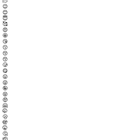
🫠
😉
😊
😇
🥰
😍
🤩
😘
😗
😚
😙
🥲
😋
😛
😜
🤪
😝
🤑
🤗
🤭
🫢
🫣
🤫
🤔
🫡