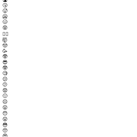
🤧
🥵
🥶
🥴
😵
😵‍💫
🤯
🤠
🥳
🥸
😎
🤓
🧐
😕
🫤
😟
🙁
☹️
😮
😯
😲
😳
🥺
🥹