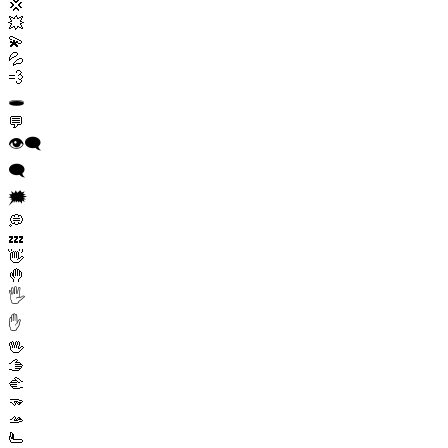
💢
💥
💫
💦
💨
🕳️
💬
👁️‍🗨️
🗨️
🗯️
💭
💤
👋
🤚
🖐️
✋
🖖
🫱
🫲
🫳
🫴
🫷