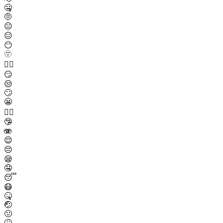
🤐
🤨
😐
😑
😶
🫥
😶‍🌫️
😏
😒
🙄
😬
😮‍💨
🤥
🫨
😌
😔
😪
🤤
😴
😷
🤒
🤕
🤢
🤮