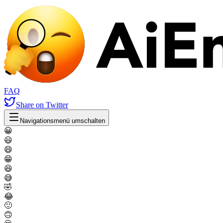
FAQ
Share
on Twitter
Navigationsmenü umschalten
😀
😃
😄
😁
😆
😅
🤣
😂
🙂
🙃