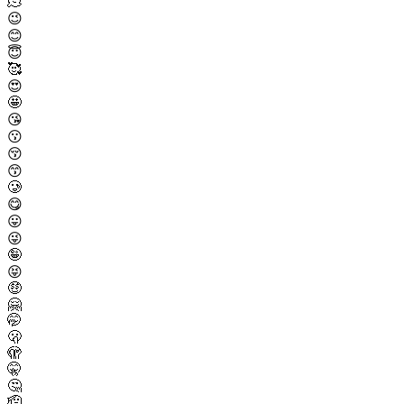
🫠
😉
😊
😇
🥰
😍
🤩
😘
😗
😚
😙
🥲
😋
😛
😜
🤪
😝
🤑
🤗
🤭
🫢
🫣
🤫
🤔
🫡