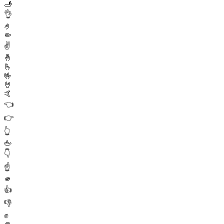
🫸
👌
🤌
🤏
✌️
🤞
🫰
🤟
🤘
🤙
👈
👉
👆
🖕
👇
☝️
🫵
👍
👎
✊