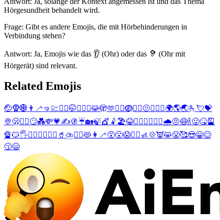
Antwort: Ja, solange der Kontext angemessen ist und das Thema
Hörgesundheit behandelt wird.
Frage: Gibt es andere Emojis, die mit Hörbehinderungen in
Verbindung stehen?
Antwort: Ja, Emojis wie das 👂 (Ohr) oder das 🦻 (Ohr mit
Hörgerät) sind relevant.
Related Emojis
🤕
🧕
🌐
👨‍🦯
🤜
💹
👳‍♂️
🤭
👨‍❤️‍👨
😹
🫣
🫶
👰‍♂️
🪺
👰‍♀️
🫤
😵‍💫
🤸
🌍
🌎
🌏
🫰
💘
💝
👳
🫢
👳‍♀️
🙄
💑
💸
💗
✍️
🚯
☔
🏡
🍃
💇
🤾
🏖️
😂
👩‍❤️‍👨
👩‍❤️‍👩
🌧️
🤨
😷
🍾
😛
🤒
🎴
🔏
😼
🖐️
💁‍♂️
💇‍♂️
🤾‍♂️
🥤
⛈️
👯‍♂️
😻
👩‍🦯
😵
😮
😱
👯‍♀️
🚮
💠
👿
😸
😤
🥰
😍
😁
😊
😙
😄