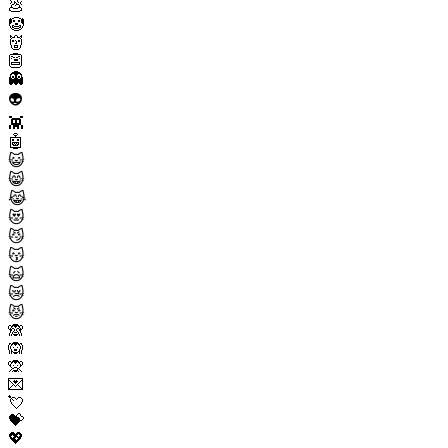
💩
🤡
👹
👺
👻
👽
👾
🤖
😺
😸
😹
😻
😼
😽
🙀
😿
😾
🙈
🙉
🙊
💌
💘
💝
💖