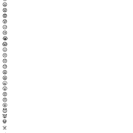
😦
😧
😨
😰
😥
😢
😭
😱
😖
😣
😞
😓
😩
😫
🥱
😤
😡
😠
🤬
😈
👿
💀
☠️