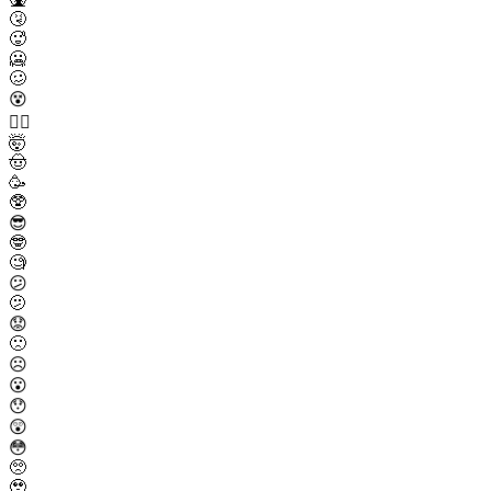
🤧
🥵
🥶
🥴
😵
😵‍💫
🤯
🤠
🥳
🥸
😎
🤓
🧐
😕
🫤
😟
🙁
☹️
😮
😯
😲
😳
🥺
🥹