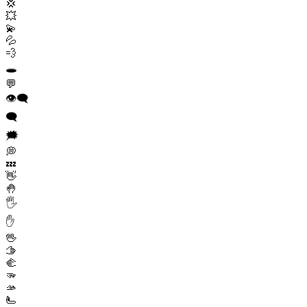
💢
💥
💫
💦
💨
🕳️
💬
👁️‍🗨️
🗨️
🗯️
💭
💤
👋
🤚
🖐️
✋
🖖
🫱
🫲
🫳
🫴
🫷