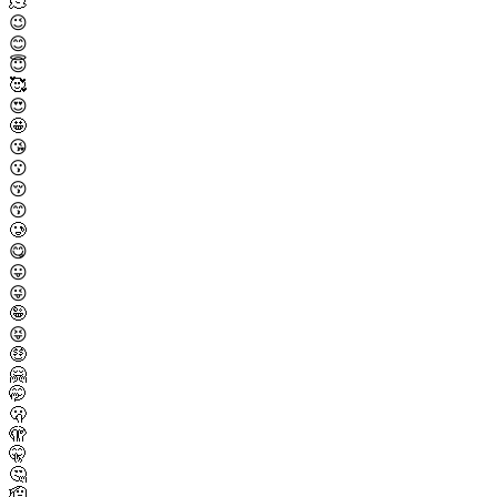
🫠
😉
😊
😇
🥰
😍
🤩
😘
😗
😚
😙
🥲
😋
😛
😜
🤪
😝
🤑
🤗
🤭
🫢
🫣
🤫
🤔
🫡