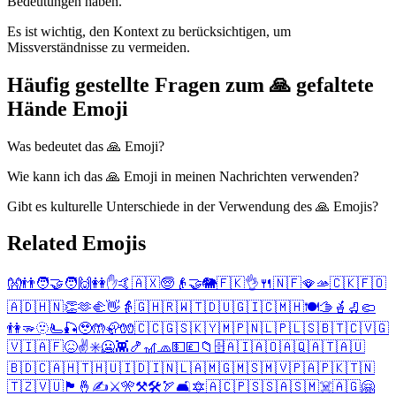
Bedeutungen haben.
Es ist wichtig, den Kontext zu berücksichtigen, um
Missverständnisse zu vermeiden.
Häufig gestellte Fragen zum 🙏 gefaltete
Hände Emoji
Was bedeutet das 🙏 Emoji?
Wie kann ich das 🙏 Emoji in meinen Nachrichten verwenden?
Gibt es kulturelle Unterschiede in der Verwendung des 🙏 Emojis?
Related Emojis
👐
👬
🧑‍🤝‍🧑
🙌
👭
✋
🤙
🇦🇽
🧓
👴
🤝
🐘
🇫🇰
👌
🍴
🇳🇫
🪭
🫴
🇨🇰
🇫🇴
🇦🇩
🇭🇳
👏
🫶
🫲
👋
👵
🇬🇭
🇷🇼
🇹🇩
🇺🇬
🇮🇨
🇲🇭
🍽️
🫱
🪴
🛼
🩴
👫
🫳
🫥
🫷
🎣
🥹
🤲
🦣
🧤
🇨🇨
🇬🇸
🇰🇾
🇲🇵
🇳🇱
🇵🇱
🇸🇧
🇹🇨
🇻🇬
🇻🇮
🇦🇫
😖
✌️
✳️
🥶
👾
🍤
🎢
🧢
💵
💷
📁
🗄️
🇦🇮
🇦🇴
🇦🇶
🇦🇹
🇦🇺
🇧🇩
🇨🇦
🇭🇹
🇭🇺
🇮🇩
🇮🇳
🇱🇦
🇲🇬
🇲🇸
🇲🇻
🇵🇦
🇵🇰
🇹🇳
🇹🇿
🇻🇺
🏴󠁧󠁢󠁷󠁬󠁳󠁿
🤞
✍️
⚔️
🎌
⚒️
🛠️
🏹
🛋️
🔯
🇦🇨
🇵🇸
🇸🇦
🇸🇲
☠️
🇦🇬
🤗