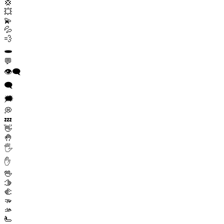
💢
💥
💫
💦
💨
🕳️
💬
👁️‍🗨️
🗨️
🗯️
💭
💤
👋
🤚
🖐️
✋
🖖
🫱
🫲
🫳
🫴
🫷