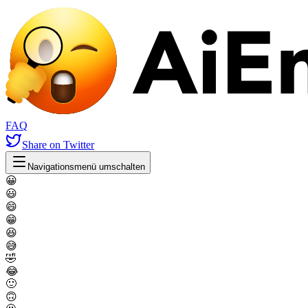
FAQ
Share
on Twitter
Navigationsmenü umschalten
😀
😃
😄
😁
😆
😅
🤣
😂
🙂
🙃