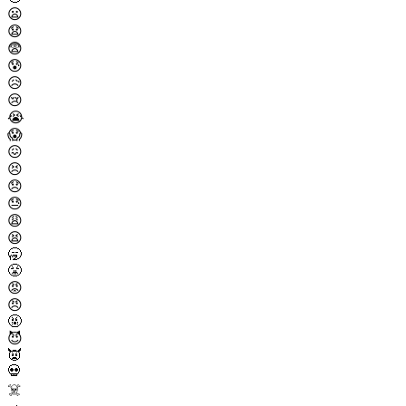
😦
😧
😨
😰
😥
😢
😭
😱
😖
😣
😞
😓
😩
😫
🥱
😤
😡
😠
🤬
😈
👿
💀
☠️