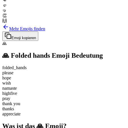
👊
🤛
🤜
👏
🙌
Mehr Emojis finden
Emoji kopieren
🙏
🙏
Folded hands
Emoji Bedeutung
folded_hands
please
hope
wish
namaste
highfive
pray
thank you
thanks
appreciate
Was ist das 🙏 Emoji?