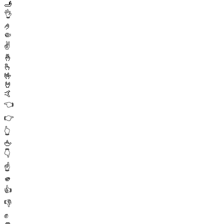
🫸
👌
🤌
🤏
✌️
🤞
🫰
🤟
🤘
🤙
👈
👉
👆
🖕
👇
☝️
🫵
👍
👎
✊