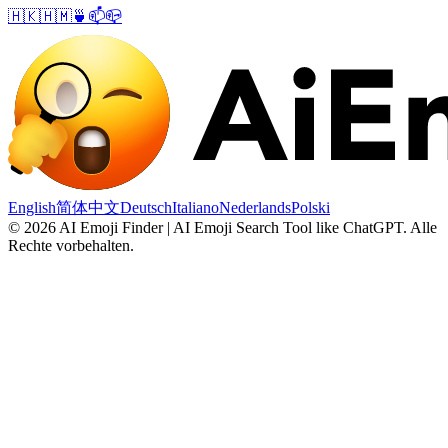
🇭🇰
🇭🇲
🍵
📫
📪
English
简体中文
Deutsch
Italiano
Nederlands
Polski
©
2026
AI Emoji Finder | AI Emoji Search Tool like ChatGPT
.
Alle
Rechte vorbehalten.