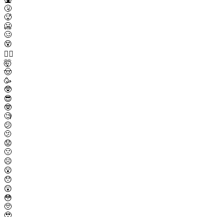
🤧
🥵
🥶
🥴
😵
😵‍💫
🤯
🤠
🥳
🥸
😎
🤓
🧐
😕
🫤
😟
🙁
☹️
😮
😯
😲
😳
🥺
🥹