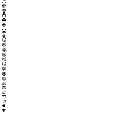
💩
🤡
👹
👺
👻
👽
👾
🤖
😺
😸
😹
😻
😼
😽
🙀
😿
😾
🙈
🙉
🙊
💌
💘
💝
💖