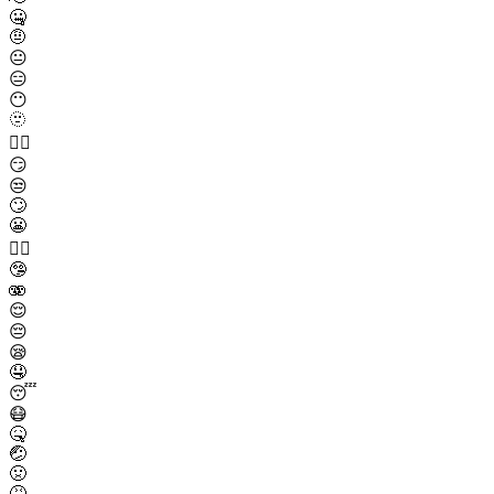
🤐
🤨
😐
😑
😶
🫥
😶‍🌫️
😏
😒
🙄
😬
😮‍💨
🤥
🫨
😌
😔
😪
🤤
😴
😷
🤒
🤕
🤢
🤮