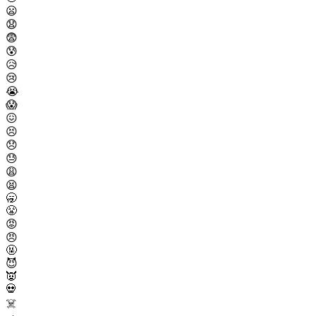
😦
😧
😨
😰
😥
😢
😭
😱
😖
😣
😞
😓
😩
😫
🥱
😤
😡
😠
🤬
😈
👿
💀
☠️