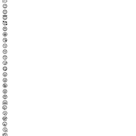
🫠
😉
😊
😇
🥰
😍
🤩
😘
😗
😚
😙
🥲
😋
😛
😜
🤪
😝
🤑
🤗
🤭
🫢
🫣
🤫
🤔
🫡