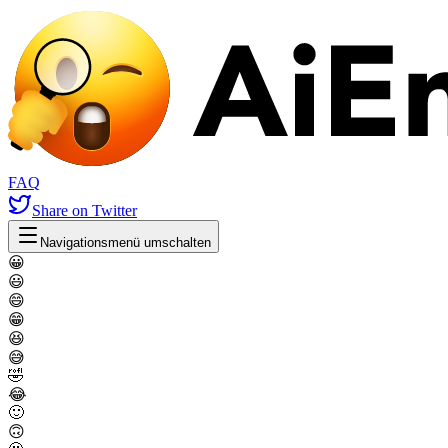
FAQ
Share
on Twitter
Navigationsmenü umschalten
😀
😃
😄
😁
😆
😅
🤣
😂
🙂
🙃