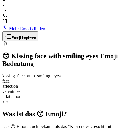
👊
🤛
🤜
👏
🙌
Mehr Emojis finden
Emoji kopieren
😙
😙
Kissing face with smiling eyes
Emoji
Bedeutung
kissing_face_with_smiling_eyes
face
affection
valentines
infatuation
kiss
Was ist das 😙 Emoji?
Das 😙 Emoji, auch bekannt als das "Küssendes Gesicht mit