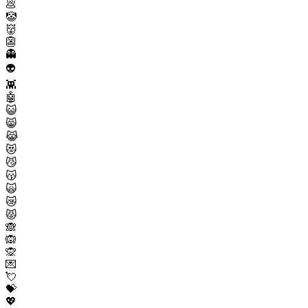
💩
🤡
👹
👺
👻
👽
👾
🤖
😺
😸
😹
😻
😼
😽
🙀
😿
😾
🙈
🙉
🙊
💌
💘
💝
💖