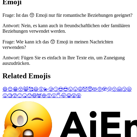
Emoji
Frage: Ist das 😙 Emoji nur für romantische Beziehungen geeignet?
Antwort: Nein, es kann auch in freundschaftlichen oder familiären
Beziehungen verwendet werden.
Frage: Wie kann ich das 😙 Emoji in meinen Nachrichten
verwenden?
Antwort: Fügen Sie es einfach in Ihre Texte ein, um Zuneigung
auszudrücken.
Related Emojis
😄
😊
😁
😚
😸
🥰
😃
😵‍💫
🥲
🙄
😍
😎
😜
😝
😅
😈
😇
😻
🤨
🫣
🫢
🫤
🤗
😗
😦
😛
🧐
😰
🙂
🤒
😓
😷
👿
🍥
😵
😮
🖐️
🤭
😂
😤
🤬