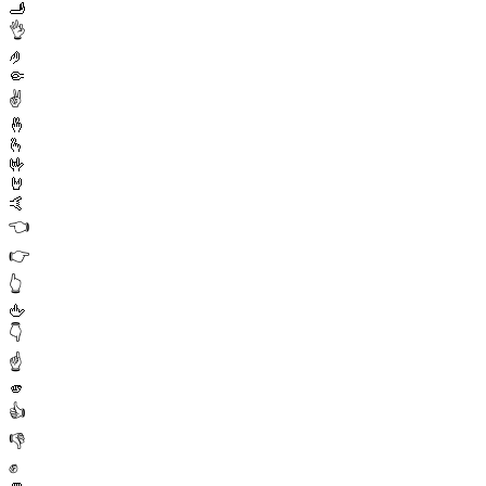
🫸
👌
🤌
🤏
✌️
🤞
🫰
🤟
🤘
🤙
👈
👉
👆
🖕
👇
☝️
🫵
👍
👎
✊