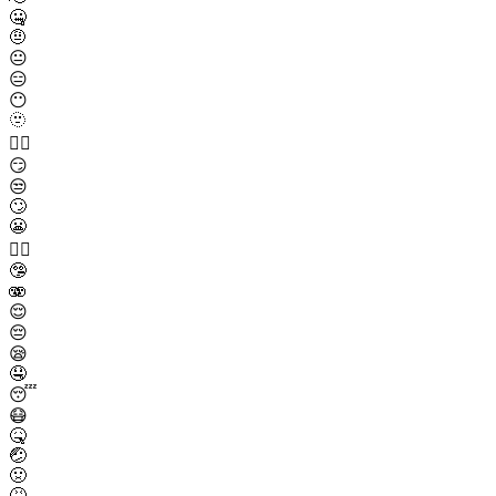
🤐
🤨
😐
😑
😶
🫥
😶‍🌫️
😏
😒
🙄
😬
😮‍💨
🤥
🫨
😌
😔
😪
🤤
😴
😷
🤒
🤕
🤢
🤮