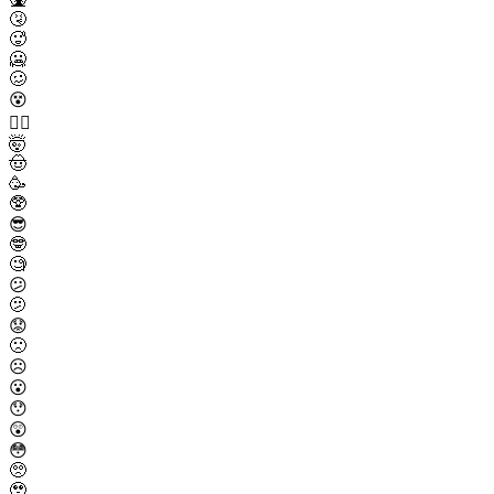
🤧
🥵
🥶
🥴
😵
😵‍💫
🤯
🤠
🥳
🥸
😎
🤓
🧐
😕
🫤
😟
🙁
☹️
😮
😯
😲
😳
🥺
🥹