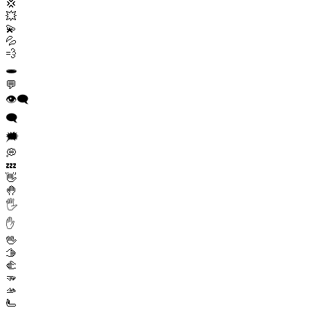
💢
💥
💫
💦
💨
🕳️
💬
👁️‍🗨️
🗨️
🗯️
💭
💤
👋
🤚
🖐️
✋
🖖
🫱
🫲
🫳
🫴
🫷