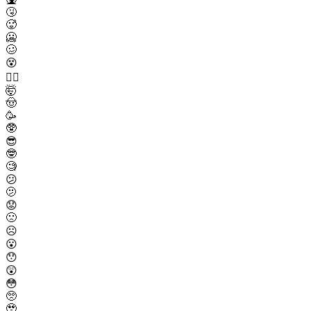
🤧
🥵
🥶
🥴
😵
😵‍💫
🤯
🤠
🥳
🥸
😎
🤓
🧐
😕
🫤
😟
🙁
☹️
😮
😯
😲
😳
🥺
🥹