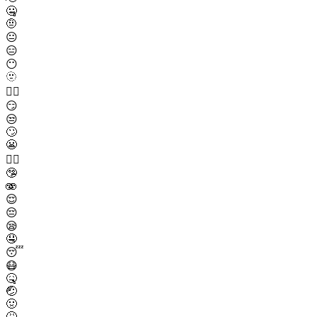
🤐
🤨
😐
😑
😶
🫥
😶‍🌫️
😏
😒
🙄
😬
😮‍💨
🤥
🫨
😌
😔
😪
🤤
😴
😷
🤒
🤕
🤢
🤮