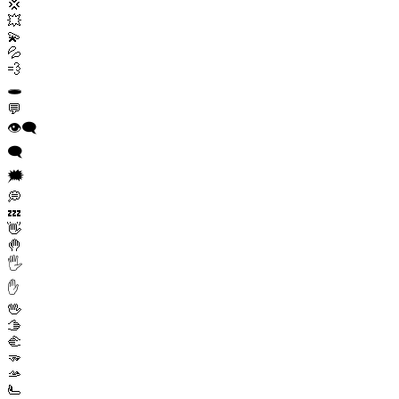
💢
💥
💫
💦
💨
🕳️
💬
👁️‍🗨️
🗨️
🗯️
💭
💤
👋
🤚
🖐️
✋
🖖
🫱
🫲
🫳
🫴
🫷