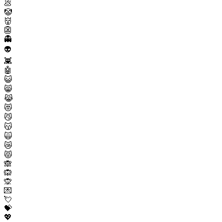
💩
🤡
👹
👺
👻
👽
👾
🤖
😺
😸
😹
😻
😼
😽
🙀
😿
😾
🙈
🙉
🙊
💌
💘
💝
💖