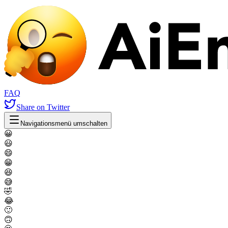
FAQ
Share
on Twitter
Navigationsmenü umschalten
😀
😃
😄
😁
😆
😅
🤣
😂
🙂
🙃