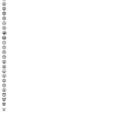
😦
😧
😨
😰
😥
😢
😭
😱
😖
😣
😞
😓
😩
😫
🥱
😤
😡
😠
🤬
😈
👿
💀
☠️