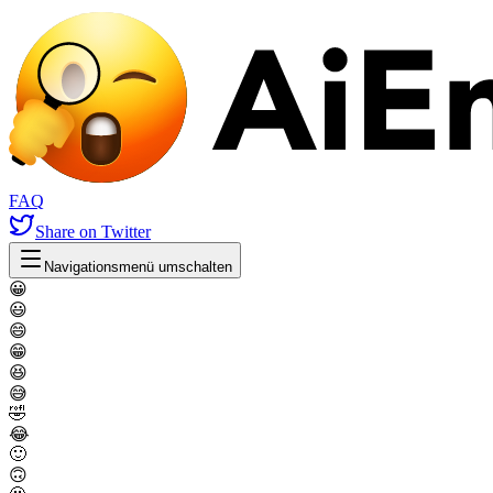
FAQ
Share
on Twitter
Navigationsmenü umschalten
😀
😃
😄
😁
😆
😅
🤣
😂
🙂
🙃