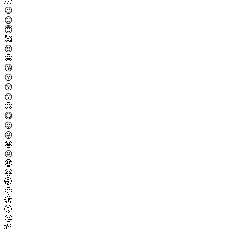
🫠
😉
😊
😇
🥰
😍
🤩
😘
😗
😚
😙
🥲
😋
😛
😜
🤪
😝
🤑
🤗
🤭
🫢
🫣
🤫
🤔
🫡