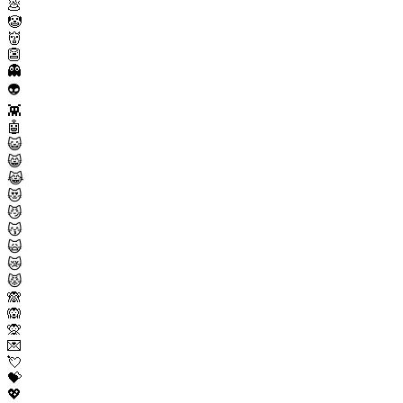
💩
🤡
👹
👺
👻
👽
👾
🤖
😺
😸
😹
😻
😼
😽
🙀
😿
😾
🙈
🙉
🙊
💌
💘
💝
💖