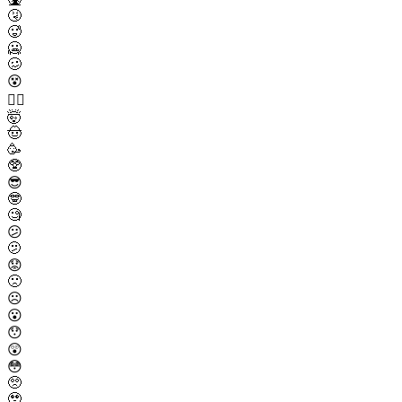
🤧
🥵
🥶
🥴
😵
😵‍💫
🤯
🤠
🥳
🥸
😎
🤓
🧐
😕
🫤
😟
🙁
☹️
😮
😯
😲
😳
🥺
🥹