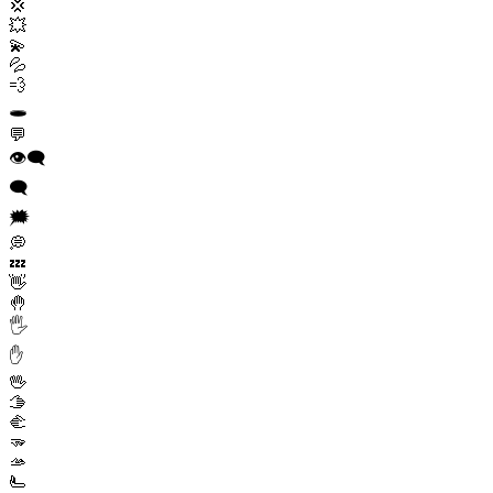
💢
💥
💫
💦
💨
🕳️
💬
👁️‍🗨️
🗨️
🗯️
💭
💤
👋
🤚
🖐️
✋
🖖
🫱
🫲
🫳
🫴
🫷