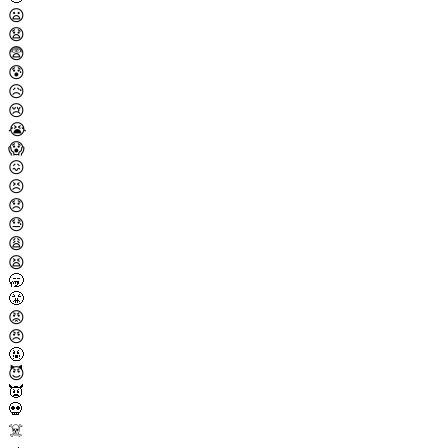
😦
😧
😨
😰
😥
😢
😭
😱
😖
😣
😞
😓
😩
😫
🥱
😤
😡
😠
🤬
😈
👿
💀
☠️