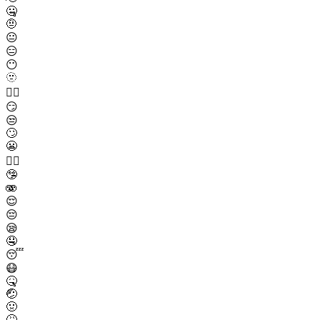
🤐
🤨
😐
😑
😶
🫥
😶‍🌫️
😏
😒
🙄
😬
😮‍💨
🤥
🫨
😌
😔
😪
🤤
😴
😷
🤒
🤕
🤢
🤮