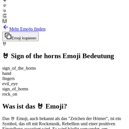
👊
🤛
🤜
👏
🙌
Mehr Emojis finden
Emoji kopieren
🤘
🤘
Sign of the horns
Emoji Bedeutung
sign_of_the_horns
hand
fingers
evil_eye
sign_of_horns
rock_on
Was ist das 🤘 Emoji?
Das 🤘 Emoji, auch bekannt als das "Zeichen der Hörner", ist ein
Symbol, das oft mit Rockmusik, Rebellion und einer positiven
Einstellung assoziiert wird. Es wird häufig verwendet, um