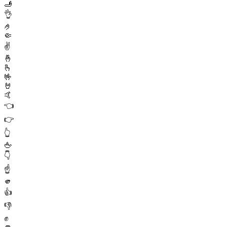
🫸
👌
🤌
🤏
✌️
🤞
🫰
🤟
🤘
🤙
👈
👉
👆
🖕
👇
☝️
🫵
👍
👎
✊