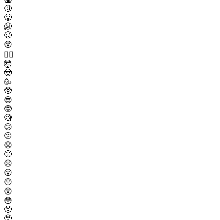
🤧
🥵
🥶
🥴
😵
😵‍💫
🤯
🤠
🥳
🥸
😎
🤓
🧐
😕
🫤
😟
🙁
☹️
😮
😯
😲
😳
🥺
🥹