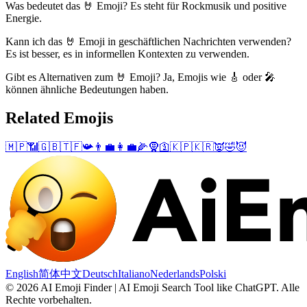
Was bedeutet das 🤘 Emoji? Es steht für Rockmusik und positive
Energie.
Kann ich das 🤘 Emoji in geschäftlichen Nachrichten verwenden?
Es ist besser, es in informellen Kontexten zu verwenden.
Gibt es Alternativen zum 🤘 Emoji? Ja, Emojis wie 🎸 oder 🎤
können ähnliche Bedeutungen haben.
Related Emojis
🇲🇵
📶
🇬🇧
🇹🇫
📯
👨‍💼
👩‍💼
🌽
🧕
🛐
🇰🇵
🇰🇷
👿
🤣
😈
English
简体中文
Deutsch
Italiano
Nederlands
Polski
©
2026
AI Emoji Finder | AI Emoji Search Tool like ChatGPT
.
Alle
Rechte vorbehalten.