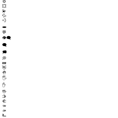
💢
💥
💫
💦
💨
🕳️
💬
👁️‍🗨️
🗨️
🗯️
💭
💤
👋
🤚
🖐️
✋
🖖
🫱
🫲
🫳
🫴
🫷