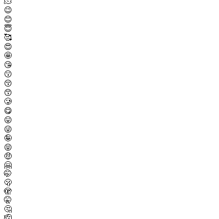
🫠
😉
😊
😇
🥰
😍
🤩
😘
😗
😚
😙
🥲
😋
😛
😜
🤪
😝
🤑
🤗
🤭
🫢
🫣
🤫
🤔
🫡