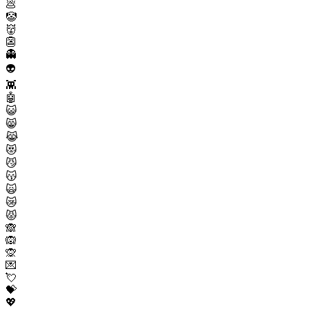
💩
🤡
👹
👺
👻
👽
👾
🤖
😺
😸
😹
😻
😼
😽
🙀
😿
😾
🙈
🙉
🙊
💌
💘
💝
💖