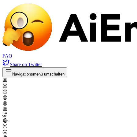
FAQ
Share
on Twitter
Navigationsmenü umschalten
😀
😃
😄
😁
😆
😅
🤣
😂
🙂
🙃