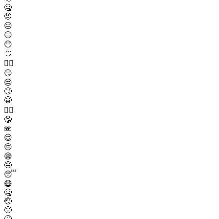
🤐
🤨
😐
😑
😶
🫥
😶‍🌫️
😏
😒
🙄
😬
😮‍💨
🤥
🫨
😌
😔
😪
🤤
😴
😷
🤒
🤕
🤢
🤮