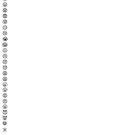
😦
😧
😨
😰
😥
😢
😭
😱
😖
😣
😞
😓
😩
😫
🥱
😤
😡
😠
🤬
😈
👿
💀
☠️