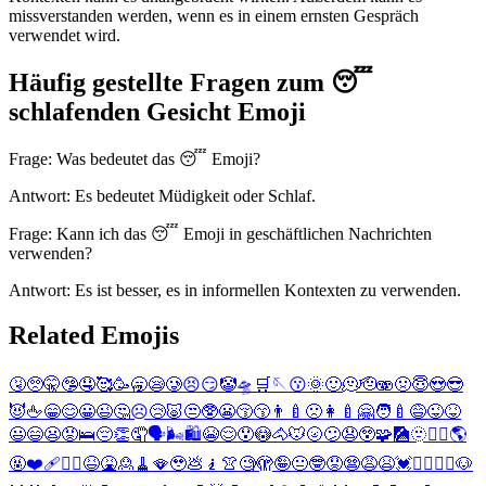
missverstanden werden, wenn es in einem ernsten Gespräch
verwendet wird.
Häufig gestellte Fragen zum 😴
schlafenden Gesicht Emoji
Frage: Was bedeutet das 😴 Emoji?
Antwort: Es bedeutet Müdigkeit oder Schlaf.
Frage: Kann ich das 😴 Emoji in geschäftlichen Nachrichten
verwenden?
Antwort: Es ist besser, es in informellen Kontexten zu verwenden.
Related Emojis
🤧
🥺
🤫
🤥
🤤
🥰
🥳
🥱
😪
🥲
😣
😏
🤡
🛸
🛒
🪡
😗
🌞
🙂
🫠
🫡
🫨
🤢
😇
😍
😎
😈
🖕
😁
😊
😀
😉
🤔
☹️
😢
🐷
😒
🥸
😬
😚
😙
👨‍🍼
🙁
👩‍🍼
🤗
🧑‍🍼
😅
😜
😝
😃
😄
😦
😡
🛌
😔
👏
🤦
🗣️
🌬️
🛍️
😭
😌
😯
😳
🐴
🐭
🌝
😕
😧
😲
🧩
🎑
🫥
🤽‍♂️
🌎
🤬
❤️‍🩹
🤽‍♀️
😆
🤮
🙎
🧹
🪭
🥹
💩
🧎
👚
🧐
🫣
🤪
😐
🤓
😟
😨
😩
😫
💓
🤦‍♂️
🤦‍♀️
🐶