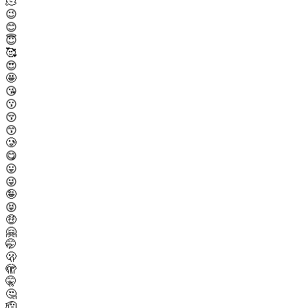
🫠
😉
😊
😇
🥰
😍
🤩
😘
😗
😚
😙
🥲
😋
😛
😜
🤪
😝
🤑
🤗
🤭
🫢
🫣
🤫
🤔
🫡