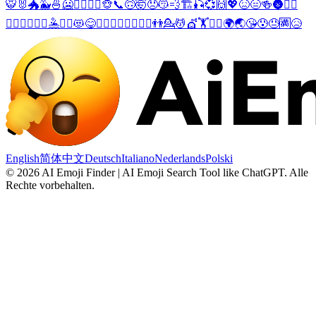
🐯
🐰
🐲
🐳
🍜
🥶
🧟‍♂️
🧟‍♀️
🐵
📞
🙃
🤯
😞
😽
💨
🏗️
🎣
💞
🙌
💖
😖
😑
🍻
🌚
💁‍♂️
💆‍♂️
💇‍♂️
🏋️‍♂️
🤽
🤾‍♂️
😻
😋
💁‍♀️
💆‍♀️
💇‍♀️
🏋️‍♀️
👬
💁
💆
💇
🏋️
🤾‍♀️
🌍
🌏
😘
😰
😓
🈵
😥
English
简体中文
Deutsch
Italiano
Nederlands
Polski
©
2026
AI Emoji Finder | AI Emoji Search Tool like ChatGPT
.
Alle
Rechte vorbehalten.