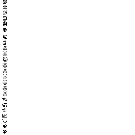
💩
🤡
👹
👺
👻
👽
👾
🤖
😺
😸
😹
😻
😼
😽
🙀
😿
😾
🙈
🙉
🙊
💌
💘
💝
💖