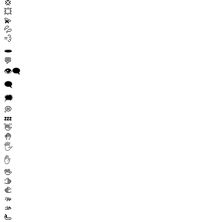
💢
💥
💫
💦
💨
🕳️
💬
👁️‍🗨️
🗨️
🗯️
💭
💤
👋
🤚
🖐️
✋
🖖
🫱
🫲
🫳
🫴
🫷