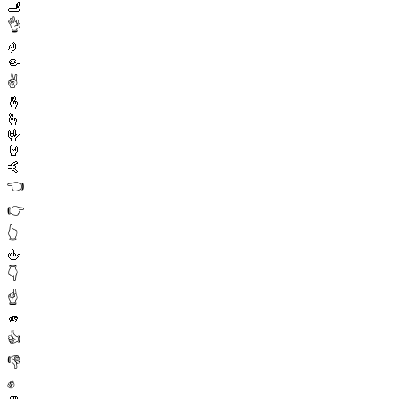
🫸
👌
🤌
🤏
✌️
🤞
🫰
🤟
🤘
🤙
👈
👉
👆
🖕
👇
☝️
🫵
👍
👎
✊