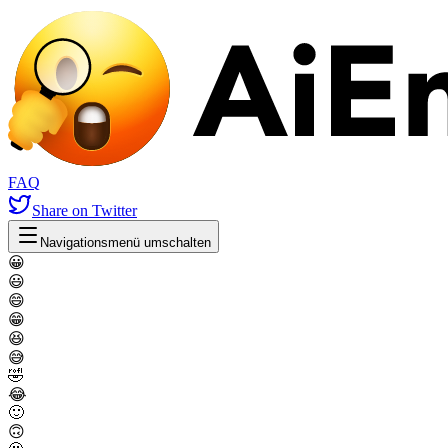
FAQ
Share
on Twitter
Navigationsmenü umschalten
😀
😃
😄
😁
😆
😅
🤣
😂
🙂
🙃