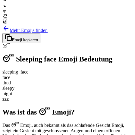
👊
🤛
🤜
👏
🙌
Mehr Emojis finden
Emoji kopieren
😴
😴
Sleeping face
Emoji Bedeutung
sleeping_face
face
tired
sleepy
night
zzz
Was ist das 😴 Emoji?
Das 😴 Emoji, auch bekannt als das schlafende Gesicht Emoji,
zeigt ein Gesicht mit geschlossenen Augen und einem offenen