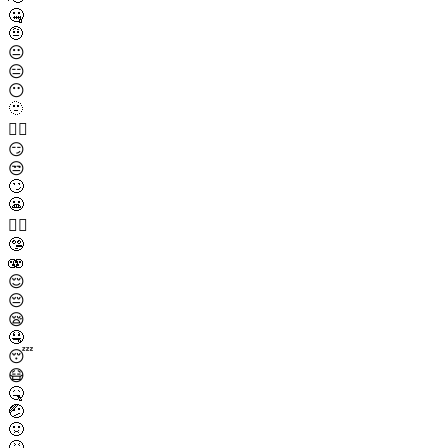
🤐
🤨
😐
😑
😶
🫥
😶‍🌫️
😏
😒
🙄
😬
😮‍💨
🤥
🫨
😌
😔
😪
🤤
😴
😷
🤒
🤕
🤢
🤮