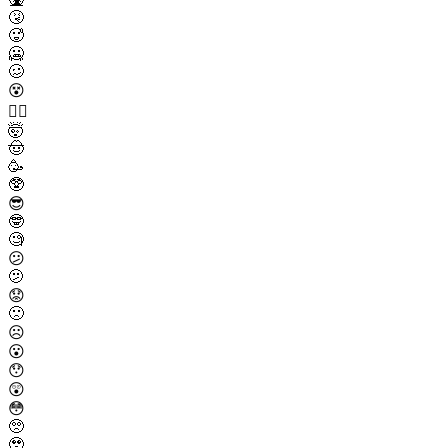
🤧
🥵
🥶
🥴
😵
😵‍💫
🤯
🤠
🥳
🥸
😎
🤓
🧐
😕
🫤
😟
🙁
☹️
😮
😯
😲
😳
🥺
🥹