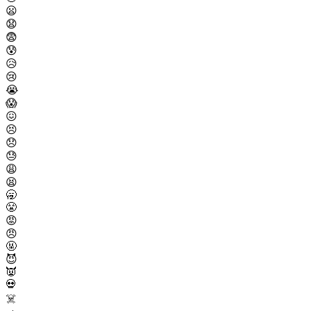
😦
😧
😨
😰
😥
😢
😭
😱
😖
😣
😞
😓
😩
😫
🥱
😤
😡
😠
🤬
😈
👿
💀
☠️