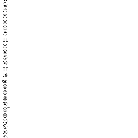
🤐
🤨
😐
😑
😶
🫥
😶‍🌫️
😏
😒
🙄
😬
😮‍💨
🤥
🫨
😌
😔
😪
🤤
😴
😷
🤒
🤕
🤢
🤮