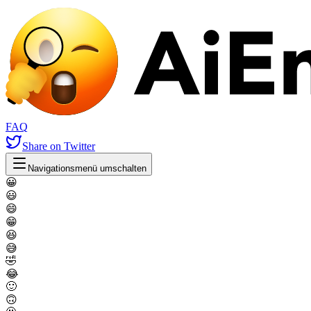
FAQ
Share
on Twitter
Navigationsmenü umschalten
😀
😃
😄
😁
😆
😅
🤣
😂
🙂
🙃