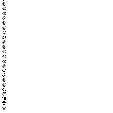
😦
😧
😨
😰
😥
😢
😭
😱
😖
😣
😞
😓
😩
😫
🥱
😤
😡
😠
🤬
😈
👿
💀
☠️