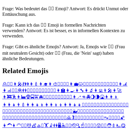
Frage: Was bedeutet das 🙎‍♀️ Emoji? Antwort: Es drückt Unmut oder
Enttäuschung aus.
Frage: Kann ich das 🙎‍♀️ Emoji in formellen Nachrichten
verwenden? Antwort: Es ist besser, es in informellen Kontexten zu
verwenden.
Frage: Gibt es ähnliche Emojis? Antwort: Ja, Emojis wie 🙍‍♀️ (Frau
mit neutralem Gesicht) oder 🙅‍♀️ (Frau, die 'Nein' sagt) haben
ähnliche Bedeutungen.
Related Emojis
🙎
🙎‍♂️
👩‍🎤
💃
👭
👩‍🍼
👩‍🎓
👩‍🎨
🙇‍♀️
🏌️‍♀️
👩‍💼
😾
💆‍♀️
💇‍♀️
🚣‍♀️
⛹️‍♀️
🏋️‍♀️
🤾‍♀️
👩‍🦼
👩‍🦽
🤽‍♀️
🦧
👬
🙍‍♀️
🚶‍♀️
🏃‍♀️
🏄‍♀️
🚴‍♀️
👩‍🏫
👩‍🍳
👩‍🔧
👩‍🔬
👩‍💻
👨‍🎤
👩‍🚀
👩‍🚒
🕺
👩‍🏭
🧕
🚍
🚖
🚘
💁‍♀️
🙋‍♀️
👮‍♀️
👳‍♀️
🚵‍♀️
👩‍🦯
👊
🚔
🌖
🌘
🤮
👩‍👩‍👦
👩‍👩‍👧
👨‍🍼
👩‍👩‍👧‍👦
👩‍👩‍👦‍👦
👩‍👩‍👧‍👧
🙇‍♂️
🤷‍♀️
👩‍⚖️
👩‍✈️
🧟‍♀️
🧍‍♀️
🧎‍♀️
🧗‍♀️
🏌️‍♂️
🏊‍♀️
🤹‍♀️
🙅‍♀️
🙆‍♀️
👷‍♀️
💆‍♂️
💇‍♂️
🚣‍♂️
⛹️‍♂️
🏋️‍♂️
🤾‍♂️
🐳
🧖‍♀️
🤽‍♂️
🧘‍♀️
🙍‍♂️
🕵️‍♀️
💂‍♀️
🦸‍♀️
🦹‍♀️
🧙‍♀️
🧚‍♀️
🧛‍♀️
🧞‍♀️
🚶‍♂️
🏃‍♂️
🏄‍♂️
🚴‍♂️
🤸‍♀️
🤼‍♀️
🤵‍♀️
🙇
🏌️
💁‍♂️
🙋‍♂️
👮‍♂️
👳‍♂️
🚵‍♂️
👡
👩‍❤️‍💋‍👩
🌠
👩‍🦱
👩‍🦳
👱‍♀️
💆
💇
🚣
⛹️
🏋️
🤾
👫
🖥️
🤽
👰‍♀️
🫡
🫗
☝️
👩‍❤️‍💋‍👨
😡
🤵‍♂️
🧑‍🍼
🫷
😋