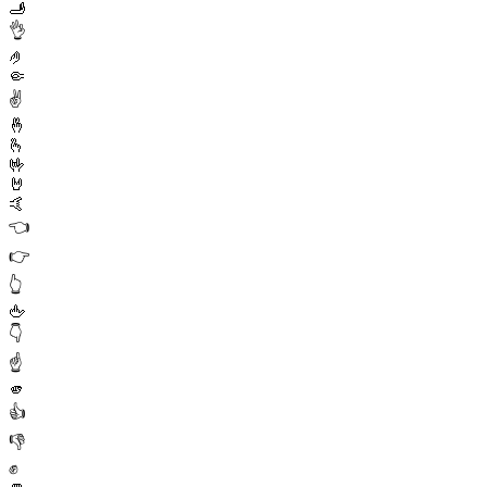
🫸
👌
🤌
🤏
✌️
🤞
🫰
🤟
🤘
🤙
👈
👉
👆
🖕
👇
☝️
🫵
👍
👎
✊