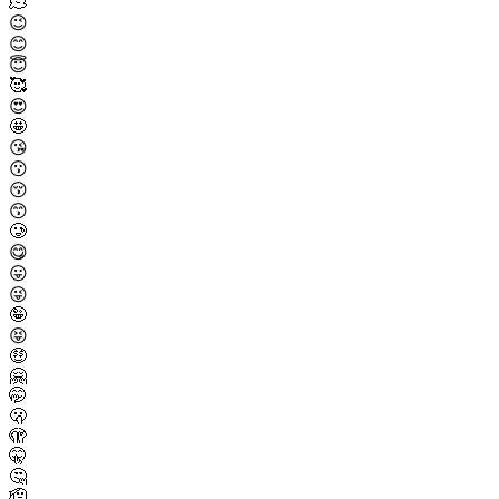
🫠
😉
😊
😇
🥰
😍
🤩
😘
😗
😚
😙
🥲
😋
😛
😜
🤪
😝
🤑
🤗
🤭
🫢
🫣
🤫
🤔
🫡