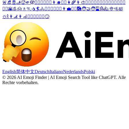
🚨
👒
🧾
🫸
🥵
🫵
🫣
🧔‍♀️
🤦‍♀️
🤷‍♂️
👨‍🎓
👨‍⚖️
👩‍🌾
👨‍🎨
👨‍✈️
🧝‍♀️
🧟‍♂️
🧍‍♂️
🧎‍♂️
🧗‍♂️
🏊‍♂️
🤹‍♂️
🌇
👢
🙍
🚶
🏃
🤺
🏄
🚴
🙅‍♂️
🙆‍♂️
👩‍⚕️
👨‍💼
👷‍♂️
🎑
🧑‍🤝‍🧑
🎴
💁
🙋
👳
🚵
🛀
⛄
🍾
👨‍🦼
👨‍🦽
👯‍♀️
🧖‍♂️
🧘‍♂️
🙄
English
简体中文
Deutsch
Italiano
Nederlands
Polski
©
2026
AI Emoji Finder | AI Emoji Search Tool like ChatGPT
.
Alle
Rechte vorbehalten.