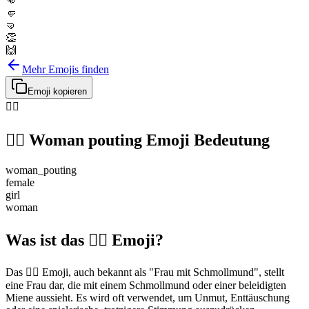
👊
🤛
🤜
👏
🙌
Mehr Emojis finden
Emoji kopieren
🙎‍♀️
🙎‍♀️
Woman pouting
Emoji Bedeutung
woman_pouting
female
girl
woman
Was ist das 🙎‍♀️ Emoji?
Das 🙎‍♀️ Emoji, auch bekannt als "Frau mit Schmollmund", stellt
eine Frau dar, die mit einem Schmollmund oder einer beleidigten
Miene aussieht. Es wird oft verwendet, um Unmut, Enttäuschung