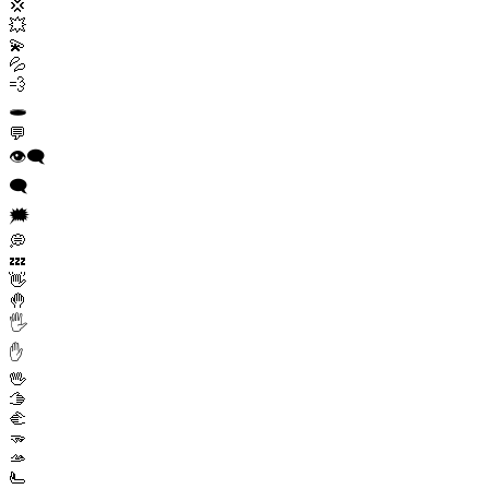
💢
💥
💫
💦
💨
🕳️
💬
👁️‍🗨️
🗨️
🗯️
💭
💤
👋
🤚
🖐️
✋
🖖
🫱
🫲
🫳
🫴
🫷