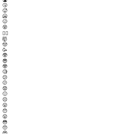
🤧
🥵
🥶
🥴
😵
😵‍💫
🤯
🤠
🥳
🥸
😎
🤓
🧐
😕
🫤
😟
🙁
☹️
😮
😯
😲
😳
🥺
🥹