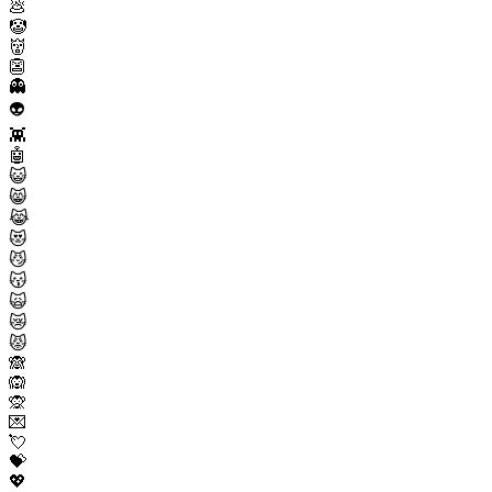
💩
🤡
👹
👺
👻
👽
👾
🤖
😺
😸
😹
😻
😼
😽
🙀
😿
😾
🙈
🙉
🙊
💌
💘
💝
💖