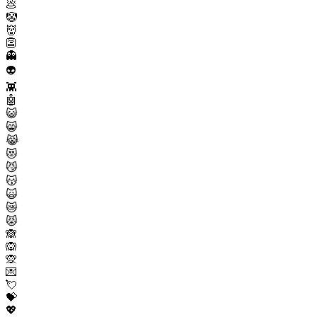
💩
🤡
👹
👺
👻
👽
👾
🤖
😺
😸
😹
😻
😼
😽
🙀
😿
😾
🙈
🙉
🙊
💌
💘
💝
💖