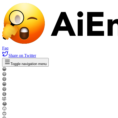
Faq
Share
on Twitter
Toggle navigation menu
😀
😃
😄
😁
😆
😅
🤣
😂
🙂
🙃