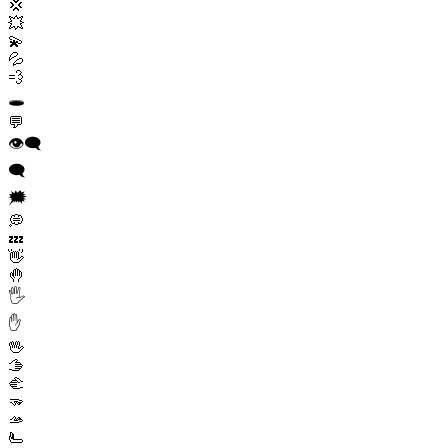
💢
💥
💫
💦
💨
🕳️
💬
👁️‍🗨️
🗨️
🗯️
💭
💤
👋
🤚
🖐️
✋
🖖
🫱
🫲
🫳
🫴
🫷