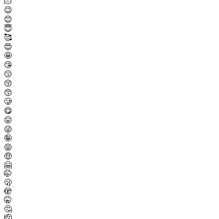
🫠
😉
😊
😇
🥰
😍
🤩
😘
😗
😚
😙
🥲
😋
😛
😜
🤪
😝
🤑
🤗
🤭
🫢
🫣
🤫
🤔
🫡