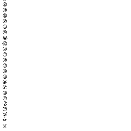
😦
😧
😨
😰
😥
😢
😭
😱
😖
😣
😞
😓
😩
😫
🥱
😤
😡
😠
🤬
😈
👿
💀
☠️