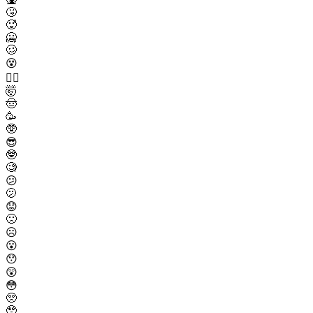
🤧
🥵
🥶
🥴
😵
😵‍💫
🤯
🤠
🥳
🥸
😎
🤓
🧐
😕
🫤
😟
🙁
☹️
😮
😯
😲
😳
🥺
🥹