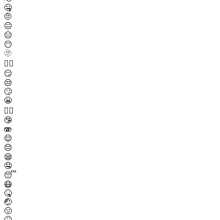
🤐
🤨
😐
😑
😶
🫥
😶‍🌫️
😏
😒
🙄
😬
😮‍💨
🤥
🫨
😌
😔
😪
🤤
😴
😷
🤒
🤕
🤢
🤮