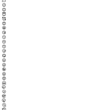
🫠
😉
😊
😇
🥰
😍
🤩
😘
😗
😚
😙
🥲
😋
😛
😜
🤪
😝
🤑
🤗
🤭
🫢
🫣
🤫
🤔
🫡