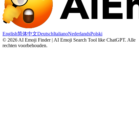
English
简体中文
Deutsch
Italiano
Nederlands
Polski
©
2026
AI Emoji Finder | AI Emoji Search Tool like ChatGPT
.
Alle
rechten voorbehouden.