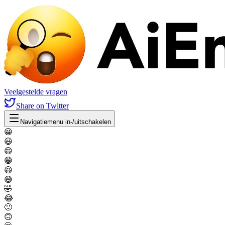
Veelgestelde vragen
Share
on Twitter
Navigatiemenu in-/uitschakelen
😀
😃
😄
😁
😆
😅
🤣
😂
🙂
🙃