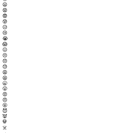
😦
😧
😨
😰
😥
😢
😭
😱
😖
😣
😞
😓
😩
😫
🥱
😤
😡
😠
🤬
😈
👿
💀
☠️