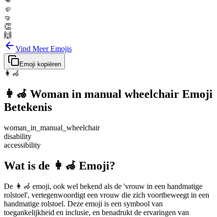
👊
🤛
🤜
👏
🙌
Vind Meer Emojis
Emoji kopiëren
👩‍🦽
👩‍🦽
Woman in manual wheelchair
Emoji
Betekenis
woman_in_manual_wheelchair
disability
accessibility
Wat is de 👩‍🦽 Emoji?
De 👩‍🦽 emoji, ook wel bekend als de 'vrouw in een handmatige
rolstoel', vertegenwoordigt een vrouw die zich voortbeweegt in een
handmatige rolstoel. Deze emoji is een symbool van
toegankelijkheid en inclusie, en benadrukt de ervaringen van