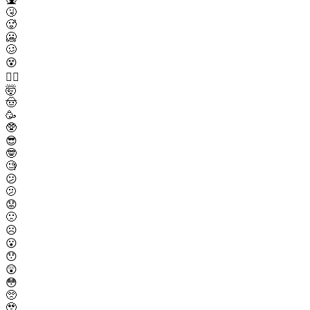
🤧
🥵
🥶
🥴
😵
😵‍💫
🤯
🤠
🥳
🥸
😎
🤓
🧐
😕
🫤
😟
🙁
☹️
😮
😯
😲
😳
🥺
🥹