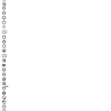
🤐
🤨
😐
😑
😶
🫥
😶‍🌫️
😏
😒
🙄
😬
😮‍💨
🤥
🫨
😌
😔
😪
🤤
😴
😷
🤒
🤕
🤢
🤮