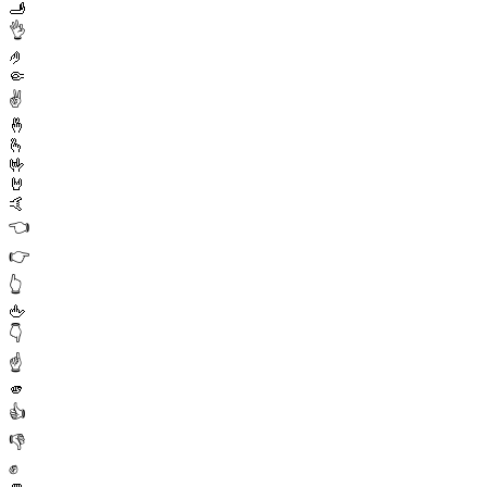
🫸
👌
🤌
🤏
✌️
🤞
🫰
🤟
🤘
🤙
👈
👉
👆
🖕
👇
☝️
🫵
👍
👎
✊