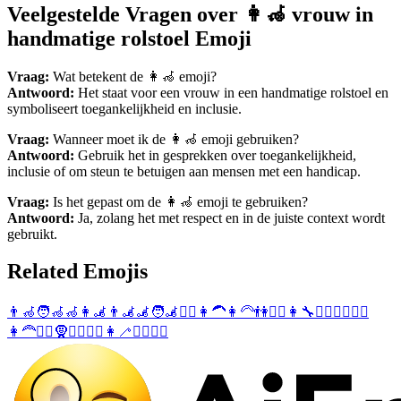
Veelgestelde Vragen over 👩‍🦽 vrouw in
handmatige rolstoel Emoji
Vraag:
Wat betekent de 👩‍🦽 emoji?
Antwoord:
Het staat voor een vrouw in een handmatige rolstoel en
symboliseert toegankelijkheid en inclusie.
Vraag:
Wanneer moet ik de 👩‍🦽 emoji gebruiken?
Antwoord:
Gebruik het in gesprekken over toegankelijkheid,
inclusie of om steun te betuigen aan mensen met een handicap.
Vraag:
Is het gepast om de 👩‍🦽 emoji te gebruiken?
Antwoord:
Ja, zolang het met respect en in de juiste context wordt
gebruikt.
Related Emojis
👨‍🦽
🧑‍🦽
🦽
👩‍🦼
👨‍🦼
🦼
🧑‍🦼
🤸‍♀️
👩‍🦱
👩‍🦳
👫
🤵‍♀️
👩‍🔧
🧎‍♀️
🤸‍♂️
💇‍♀️
👩‍🦰
👱‍♀️
🧕
🏋️‍♀️
🧘‍♀️
👩‍🦯
🧖‍♀️
🤽‍♀️