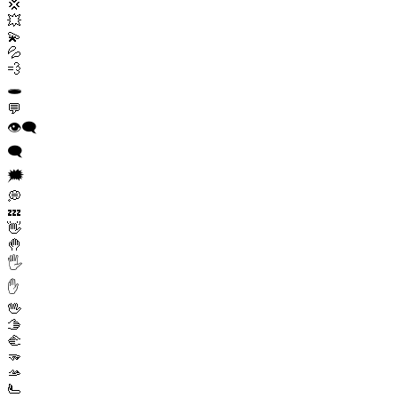
💢
💥
💫
💦
💨
🕳️
💬
👁️‍🗨️
🗨️
🗯️
💭
💤
👋
🤚
🖐️
✋
🖖
🫱
🫲
🫳
🫴
🫷