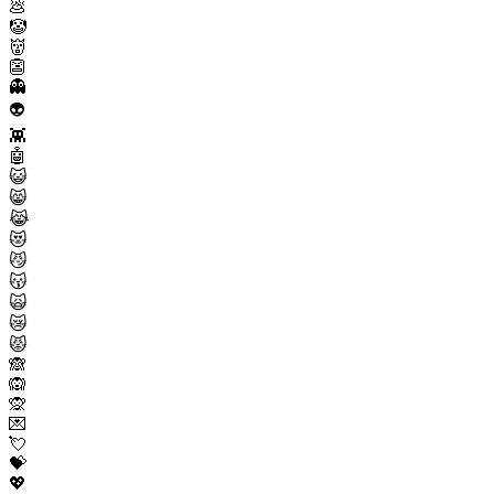
💩
🤡
👹
👺
👻
👽
👾
🤖
😺
😸
😹
😻
😼
😽
🙀
😿
😾
🙈
🙉
🙊
💌
💘
💝
💖