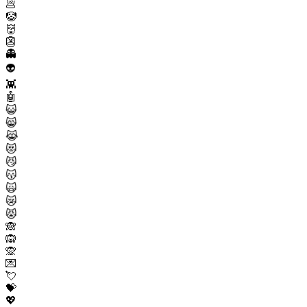
💩
🤡
👹
👺
👻
👽
👾
🤖
😺
😸
😹
😻
😼
😽
🙀
😿
😾
🙈
🙉
🙊
💌
💘
💝
💖