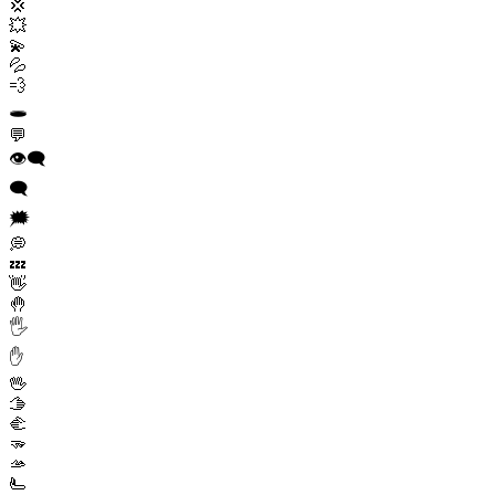
💢
💥
💫
💦
💨
🕳️
💬
👁️‍🗨️
🗨️
🗯️
💭
💤
👋
🤚
🖐️
✋
🖖
🫱
🫲
🫳
🫴
🫷