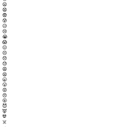
😦
😧
😨
😰
😥
😢
😭
😱
😖
😣
😞
😓
😩
😫
🥱
😤
😡
😠
🤬
😈
👿
💀
☠️