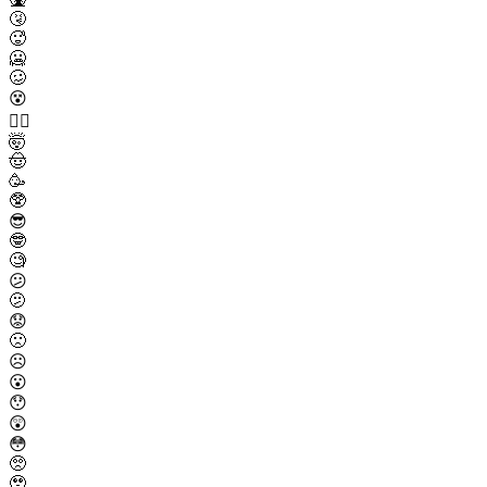
🤧
🥵
🥶
🥴
😵
😵‍💫
🤯
🤠
🥳
🥸
😎
🤓
🧐
😕
🫤
😟
🙁
☹️
😮
😯
😲
😳
🥺
🥹