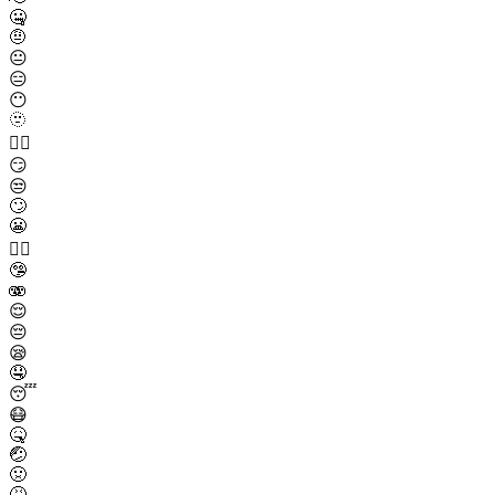
🤐
🤨
😐
😑
😶
🫥
😶‍🌫️
😏
😒
🙄
😬
😮‍💨
🤥
🫨
😌
😔
😪
🤤
😴
😷
🤒
🤕
🤢
🤮