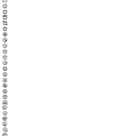
🫠
😉
😊
😇
🥰
😍
🤩
😘
😗
😚
😙
🥲
😋
😛
😜
🤪
😝
🤑
🤗
🤭
🫢
🫣
🤫
🤔
🫡