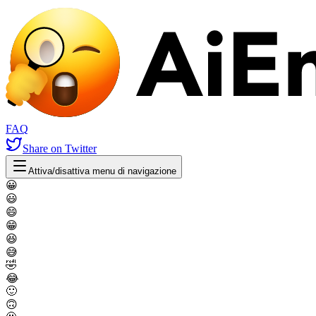
FAQ
Share
on Twitter
Attiva/disattiva menu di navigazione
😀
😃
😄
😁
😆
😅
🤣
😂
🙂
🙃