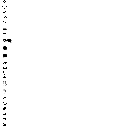
💢
💥
💫
💦
💨
🕳️
💬
👁️‍🗨️
🗨️
🗯️
💭
💤
👋
🤚
🖐️
✋
🖖
🫱
🫲
🫳
🫴
🫷