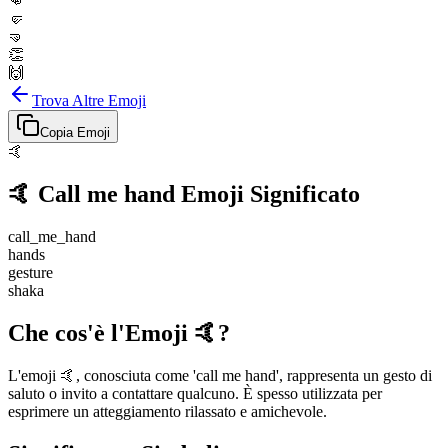
👊
🤛
🤜
👏
🙌
Trova Altre Emoji
Copia Emoji
🤙
🤙
Call me hand
Emoji Significato
call_me_hand
hands
gesture
shaka
Che cos'è l'Emoji 🤙?
L'emoji 🤙, conosciuta come 'call me hand', rappresenta un gesto di
saluto o invito a contattare qualcuno. È spesso utilizzata per
esprimere un atteggiamento rilassato e amichevole.