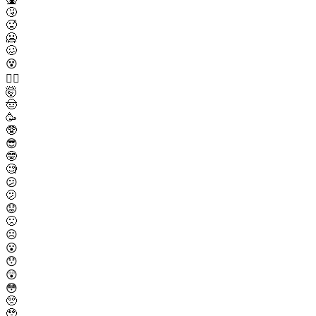
🤧
🥵
🥶
🥴
😵
😵‍💫
🤯
🤠
🥳
🥸
😎
🤓
🧐
😕
🫤
😟
🙁
☹️
😮
😯
😲
😳
🥺
🥹