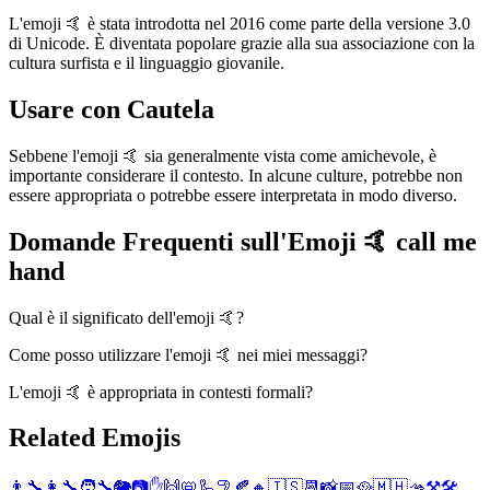
L'emoji 🤙 è stata introdotta nel 2016 come parte della versione 3.0
di Unicode. È diventata popolare grazie alla sua associazione con la
cultura surfista e il linguaggio giovanile.
Usare con Cautela
Sebbene l'emoji 🤙 sia generalmente vista come amichevole, è
importante considerare il contesto. In alcune culture, potrebbe non
essere appropriata o potrebbe essere interpretata in modo diverso.
Domande Frequenti sull'Emoji 🤙 call me
hand
Qual è il significato dell'emoji 🤙?
Come posso utilizzare l'emoji 🤙 nei miei messaggi?
L'emoji 🤙 è appropriata in contesti formali?
Related Emojis
👨‍🔧
👩‍🔧
🧑‍🔧
🐘
📷
✋
🙌
📛
🦾
🦿
🍂
🔸
🇮🇸
📆
📸
📅
🥘
🇲🇭
🫴
⚒️
🛠️