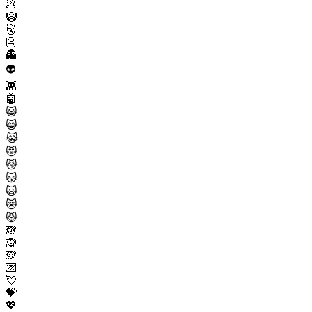
💩
🤡
👹
👺
👻
👽
👾
🤖
😺
😸
😹
😻
😼
😽
🙀
😿
😾
🙈
🙉
🙊
💌
💘
💝
💖