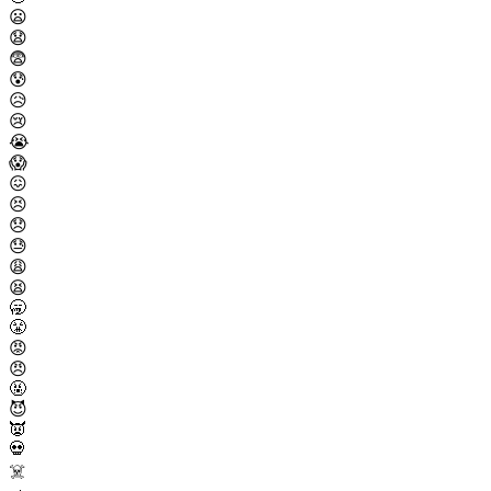
😦
😧
😨
😰
😥
😢
😭
😱
😖
😣
😞
😓
😩
😫
🥱
😤
😡
😠
🤬
😈
👿
💀
☠️