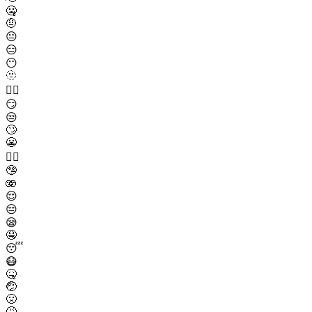
🤐
🤨
😐
😑
😶
🫥
😶‍🌫️
😏
😒
🙄
😬
😮‍💨
🤥
🫨
😌
😔
😪
🤤
😴
😷
🤒
🤕
🤢
🤮