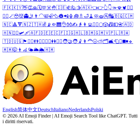
🇫🇰
🇰🇾
👋
👏
🙏
🗓️
🫶
☠️
🤚
🇮🇪
🫲
🙋
🫱
🇦🇽
👈
👉
👆
👇
🫳
🪭
🫀
😮‍💨
🧔‍♂️
🪄
🥹
👹
👻
🤳
👨‍🦲
🛀
🦣
🦆
🎃
📲
🏮
🧰
🚿
🛁
🧹
🧼
🧽
🚰
🔣
🇧🇶
🇨🇲
🇳🇨
🔺
🔻
🇳🇿
🇹🇭
✌️
📡
🤏
🎹
👌
👐
✍️
👴
👨‍💻
🧍‍♂️
🌕
🎲
📠
💵
📇
🇦🇩
🇭🇳
🧏‍♂️
🛩️
🩹
🇦🇫
🇩🇪
🇪🇨
🇫🇮
🇬🇭
🇱🇧
🇲🇬
🇲🇻
🇵🇱
🇷🇼
🇹🇩
🇺🇬
🏴󠁧󠁢󠁥󠁮󠁧󠁿
🙋‍♂️
👬
🤾‍♂️
🙋‍♀️
👭
🤾‍♀️
🧑‍🤝‍🧑
🤾
👨‍🦰
🌝
⛅
🗂️
🛋️
🧻
☪️
◼️
◾
🔹
🇲🇲
🤭
👨‍🦽
🌤️
🌥️
🌦️
🇭🇲
English
简体中文
Deutsch
Italiano
Nederlands
Polski
©
2026
AI Emoji Finder | AI Emoji Search Tool like ChatGPT
.
Tutti
i diritti riservati.