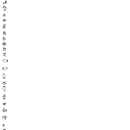
🫸
👌
🤌
🤏
✌️
🤞
🫰
🤟
🤘
🤙
👈
👉
👆
🖕
👇
☝️
🫵
👍
👎
✊