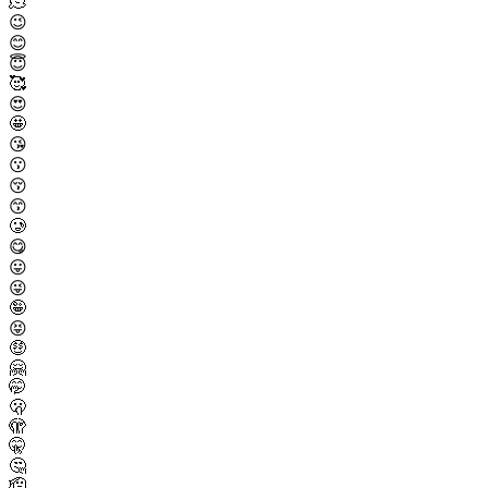
🫠
😉
😊
😇
🥰
😍
🤩
😘
😗
😚
😙
🥲
😋
😛
😜
🤪
😝
🤑
🤗
🤭
🫢
🫣
🤫
🤔
🫡