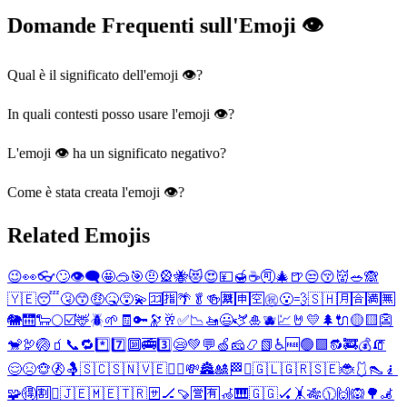
Domande Frequenti sull'Emoji 👁️
Qual è il significato dell'emoji 👁️?
In quali contesti posso usare l'emoji 👁️?
L'emoji 👁️ ha un significato negativo?
Come è stata creata l'emoji 👁️?
Related Emojis
😉
👀
👓
🙄
👁️‍🗨️
🤩
🥽
🎯
🤨
🎡
🐝
😻
😍
💴
🍯
☕
🉑
🎄
🍺
😒
😚
👹
🥗
🙈
🇾🇪
😴
🤧
😙
🤑
🤒
😵‍💫
🈁
🈯
🌴
🥬
🍻
🈲
🈸
🈳
㊗️
😮‍💨
🇸🇭
🈷️
🈴
🈵
🈚
🐘
🛗
🐑
🌕
☑️
🦌
🪲
🌱
🧾
🔑
🔭
🥂
✅
📉
🚤
😃
🫏
🎍
🫐
💹
🤘
💛
🌲
🔌
🟡
🟨
👺
🐒
🦃
🏐
🧃
📞
🔁
*️⃣
7️⃣
🔟
🚎
3️⃣
😪
💚
💬
🍏
🧀
📿
📗
♿
🆓
🟢
🟩
🔂
🚒
💰
🧯
😌
😣
🐵
🚷
🤱
🇸🇨
🇸🇳
🇻🇪
🕵️‍♀️
💸
🏯
🎎
🏁
❕
🇬🇱
🇬🇷
🇸🇪
🐞
🩱
👠
🧎
🧩
🉐
🈹
㊙️
🇯🇪
🇲🇪
🇹🇷
🈂️
🏒
🍠
🈺
🈶
🦽
🎹
🇬🇬
🏑
🤸
🎋
🕦
🙌
🙉
🌳
🦼