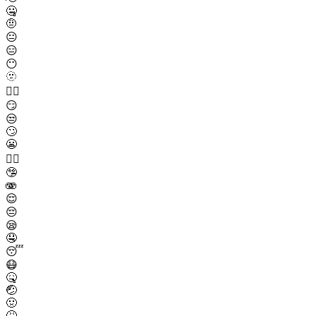
🤐
🤨
😐
😑
😶
🫥
😶‍🌫️
😏
😒
🙄
😬
😮‍💨
🤥
🫨
😌
😔
😪
🤤
😴
😷
🤒
🤕
🤢
🤮