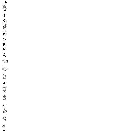
🫸
👌
🤌
🤏
✌️
🤞
🫰
🤟
🤘
🤙
👈
👉
👆
🖕
👇
☝️
🫵
👍
👎
✊