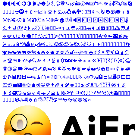
🌑
🌒
🌓
🌔
🌖
🌗
🌘
🌙
🌚
🌛
🌜
🌝
🕵️
🐾
🌿
🏜️
🕢
☎️
⌨️
📺
🪡
🙊
👍
🆗
🍃
🍔
🎑
🏊‍♂️
🏊‍♀️
💀
🛞
👨‍🍼
⚰️
📈
👨‍💻
👩‍💻
🍶
💍
🐲
🐉
🕞
🛜
🍢
🍡
👋
🎃
💩
🎓
👩‍🍼
😁
😊
😸
🧑‍🍼
😄
🔐
🕚
⏏️
😥
®️
🏝️
🏚️
🕖
🎚️
◀️
#️⃣
0️⃣
1️⃣
2️⃣
4️⃣
5️⃣
6️⃣
8️⃣
9️⃣
🌡️
💪
👨‍🦽
🕒
🫣
👩‍🦽
🇧🇱
☸️
🕵️‍♂️
🗝️
👨‍🦼
🧑‍🦽
🧎‍♂️
🚄
👩‍🦼
🏣
‼️
🧎‍♀️
🕰️
🧑‍🦼
⏪
🩶
🇨🇨
🔰
🗨️
🤸‍♂️
😝
😜
🤸‍♀️
🫢
😓
🏃‍♂️
🏃‍♀️
🏋️
🏋️‍♀️
🚴‍♂️
🚴‍♀️
🦣
🌼
🫚
🌃
🌆
🚲
🚨
⭐
🎫
🔋
💡
🗳️
🚸
✔️
🆘
🇪🇪
😂
😬
🥵
🥳
🤓
😿
✌️
🦷
👦
👧
🚶‍♂️
🚶‍♀️
🧘‍♂️
🧘‍♀️
👣
🐮
🐂
🐄
🐪
🐫
🪸
🌺
🌵
☘️
🍀
🍁
🍂
🍄
🍅
🍆
🥕
🌽
🥦
🥣
🥛
🍾
🍷
🍸
🍹
🥃
🧉
🎈
🎉
🏆
🪅
🧵
👕
💎
🔍
🔎
📌
📍
🧬
💉
🔃
📶
❌
🔶
🔷
🔸
🔹
💠
🇫🇲
🇷🇺
🥲
🤢
🥶
🥸
😩
🥱
🗯️
💭
💤
🤲
🦴
👸
🛌
🫎
🐏
🐭
🦘
🐦
🪴
🫛
🫕
🍩
🍪
🧁
🍫
🍬
🍭
🍵
🚅
🎁
🎾
📊
🩻
🪟
🛏️
🪤
🧹
🛐
⏩
❔
❎
〽️
✳️
❇️
🏳️‍🌈
😠
🫰
🤝
🙆
🦡
🏦
👛
💻
🖥️
🪙
💵
💶
💷
💳
💼
🏧
♾️
💱
💲
🔞
😺
🤎
👨‍🌾
👩‍🌾
👲
🧙‍♂️
🍌
🍗
🎗️
🀄
🪥
🇨🇳
😳
👨‍🔬
👩‍🔬
🥷
💮
🍱
🍘
🍙
🍜
🍣
🗾
🗻
🗼
🎏
🥏
👘
🛒
🎌
🇯🇵
😐
😑
😕
🫤
👻
🤷‍♂️
🤷‍♀️
👮‍♂️
👮‍♀️
🧭
🚓
🚔
🏮
🧴
🖐️
🇸🇯
🧔
🪧
📭
📪
😵
🛟
🥰
🫵