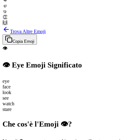
👊
🤛
🤜
👏
🙌
Trova Altre Emoji
Copia Emoji
👁️
👁️
Eye
Emoji Significato
eye
face
look
see
watch
stare
Che cos'è l'Emoji 👁️?