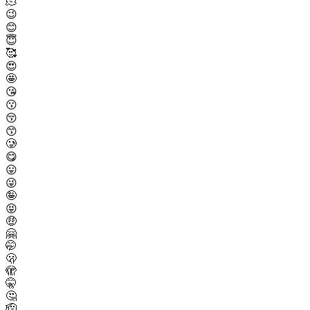
🫠
😉
😊
😇
🥰
😍
🤩
😘
😗
😚
😙
🥲
😋
😛
😜
🤪
😝
🤑
🤗
🤭
🫢
🫣
🤫
🤔
🫡