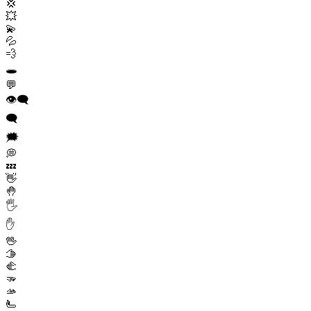
💢
💥
💫
💦
💨
🕳️
💬
👁️‍🗨️
🗨️
🗯️
💭
💤
👋
🤚
🖐️
✋
🖖
🫱
🫲
🫳
🫴
🫷