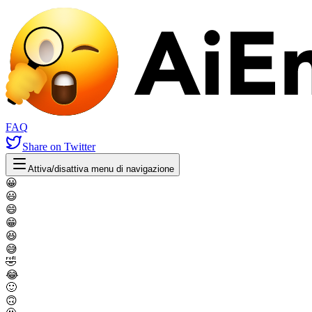
FAQ
Share
on Twitter
Attiva/disattiva menu di navigazione
😀
😃
😄
😁
😆
😅
🤣
😂
🙂
🙃