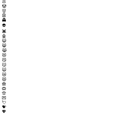
💩
🤡
👹
👺
👻
👽
👾
🤖
😺
😸
😹
😻
😼
😽
🙀
😿
😾
🙈
🙉
🙊
💌
💘
💝
💖