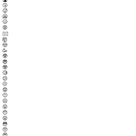
🤧
🥵
🥶
🥴
😵
😵‍💫
🤯
🤠
🥳
🥸
😎
🤓
🧐
😕
🫤
😟
🙁
☹️
😮
😯
😲
😳
🥺
🥹