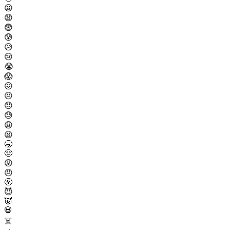
😦
😧
😨
😰
😥
😢
😭
😱
😖
😣
😞
😓
😩
😫
🥱
😤
😡
😠
🤬
😈
👿
💀
☠️