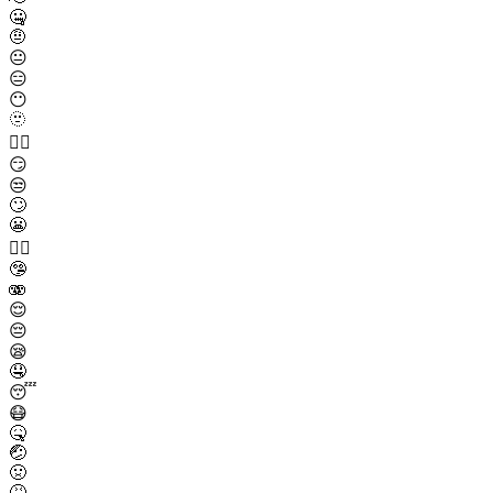
🤐
🤨
😐
😑
😶
🫥
😶‍🌫️
😏
😒
🙄
😬
😮‍💨
🤥
🫨
😌
😔
😪
🤤
😴
😷
🤒
🤕
🤢
🤮