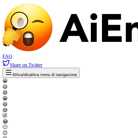
FAQ
Share
on Twitter
Attiva/disattiva menu di navigazione
😀
😃
😄
😁
😆
😅
🤣
😂
🙂
🙃