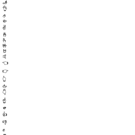
🫸
👌
🤌
🤏
✌️
🤞
🫰
🤟
🤘
🤙
👈
👉
👆
🖕
👇
☝️
🫵
👍
👎
✊