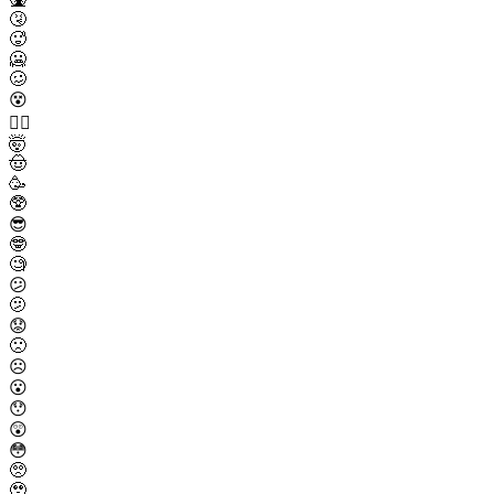
🤧
🥵
🥶
🥴
😵
😵‍💫
🤯
🤠
🥳
🥸
😎
🤓
🧐
😕
🫤
😟
🙁
☹️
😮
😯
😲
😳
🥺
🥹