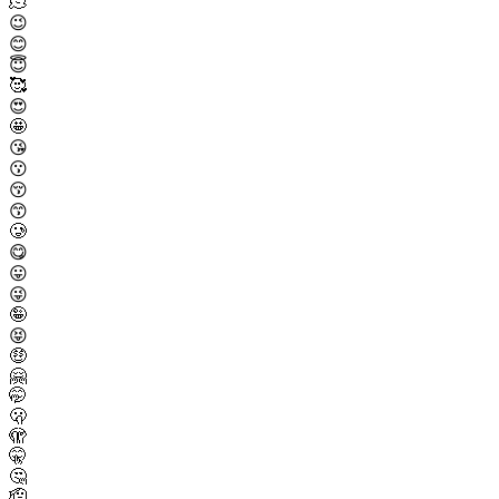
🫠
😉
😊
😇
🥰
😍
🤩
😘
😗
😚
😙
🥲
😋
😛
😜
🤪
😝
🤑
🤗
🤭
🫢
🫣
🤫
🤔
🫡