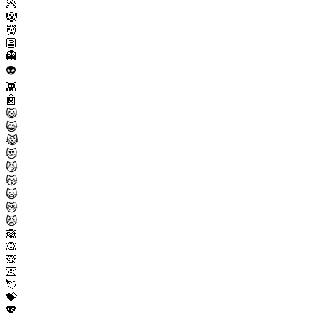
💩
🤡
👹
👺
👻
👽
👾
🤖
😺
😸
😹
😻
😼
😽
🙀
😿
😾
🙈
🙉
🙊
💌
💘
💝
💖