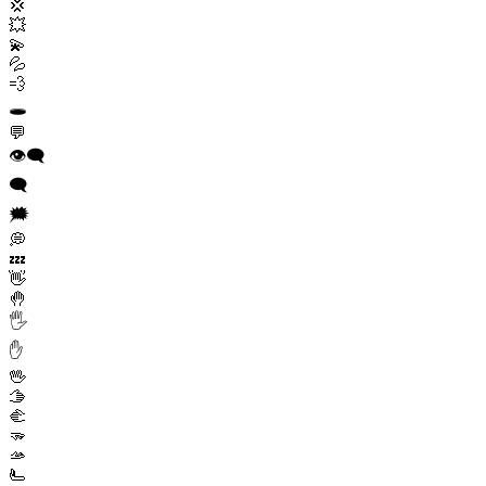
💢
💥
💫
💦
💨
🕳️
💬
👁️‍🗨️
🗨️
🗯️
💭
💤
👋
🤚
🖐️
✋
🖖
🫱
🫲
🫳
🫴
🫷