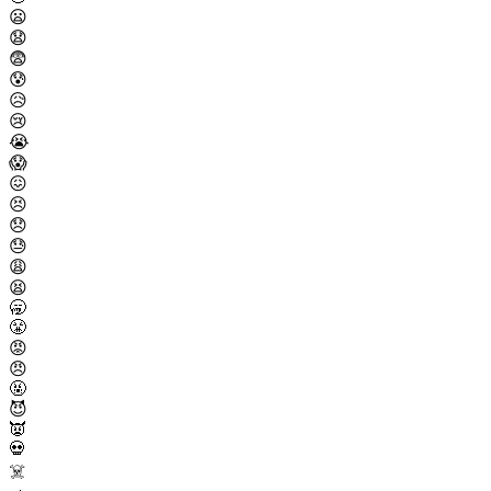
😦
😧
😨
😰
😥
😢
😭
😱
😖
😣
😞
😓
😩
😫
🥱
😤
😡
😠
🤬
😈
👿
💀
☠️