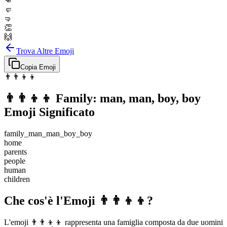
👊
🤛
🤜
👏
🙌
Trova Altre Emoji
Copia Emoji
👨‍👨‍👦‍👦
👨‍👨‍👦‍👦
Family: man, man, boy, boy
Emoji Significato
family_man_man_boy_boy
home
parents
people
human
children
Che cos'è l'Emoji 👨‍👨‍👦‍👦?
L'emoji 👨‍👨‍👦‍👦 rappresenta una famiglia composta da due uomini