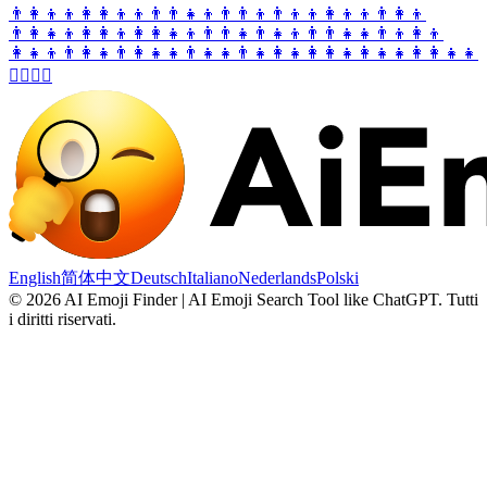
👨‍👩‍👦‍👦
👩‍👩‍👦‍👦
👨‍👨‍👧‍👦
👨‍👨‍👦
👨‍👦‍👦
👩‍👦‍👦
👨‍👩‍👦
👨‍👩‍👧‍👦
👩‍👩‍👦
👩‍👩‍👧‍👦
👨‍👨‍👧
👨‍👧‍👦
👨‍👨‍👧‍👧
👨‍👦
👩‍👦
👩‍👧‍👦
👨‍👩‍👧
👨‍👩‍👧‍👧
👨‍👧‍👧
👨‍👧
👩‍👧
👩‍👩‍👧
👩‍👧‍👧
👩‍👩‍👧‍👧
👨‍❤️‍💋‍👨
English
简体中文
Deutsch
Italiano
Nederlands
Polski
©
2026
AI Emoji Finder | AI Emoji Search Tool like ChatGPT
.
Tutti
i diritti riservati.