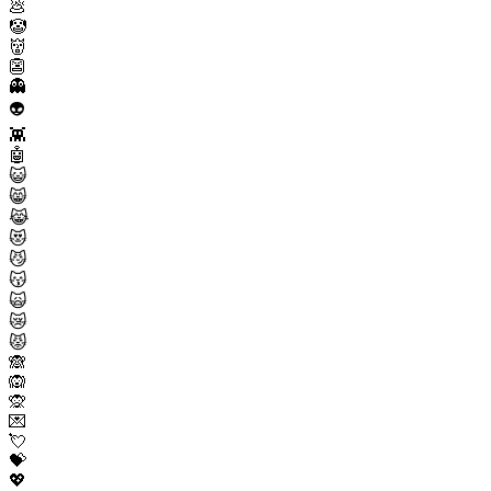
💩
🤡
👹
👺
👻
👽
👾
🤖
😺
😸
😹
😻
😼
😽
🙀
😿
😾
🙈
🙉
🙊
💌
💘
💝
💖