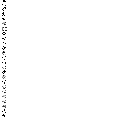
🤧
🥵
🥶
🥴
😵
😵‍💫
🤯
🤠
🥳
🥸
😎
🤓
🧐
😕
🫤
😟
🙁
☹️
😮
😯
😲
😳
🥺
🥹