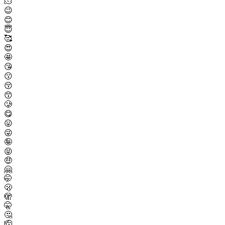
🫠
😉
😊
😇
🥰
😍
🤩
😘
😗
😚
😙
🥲
😋
😛
😜
🤪
😝
🤑
🤗
🤭
🫢
🫣
🤫
🤔
🫡