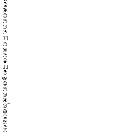
🤐
🤨
😐
😑
😶
🫥
😶‍🌫️
😏
😒
🙄
😬
😮‍💨
🤥
🫨
😌
😔
😪
🤤
😴
😷
🤒
🤕
🤢
🤮