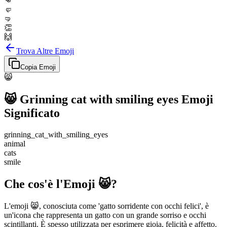
👊
🤛
🤜
👏
🙌
Trova Altre Emoji
Copia Emoji
😸
😸
Grinning cat with smiling eyes
Emoji
Significato
grinning_cat_with_smiling_eyes
animal
cats
smile
Che cos'è l'Emoji 😸?
L'emoji 😸, conosciuta come 'gatto sorridente con occhi felici', è
un'icona che rappresenta un gatto con un grande sorriso e occhi
scintillanti. È spesso utilizzata per esprimere gioia, felicità e affetto.