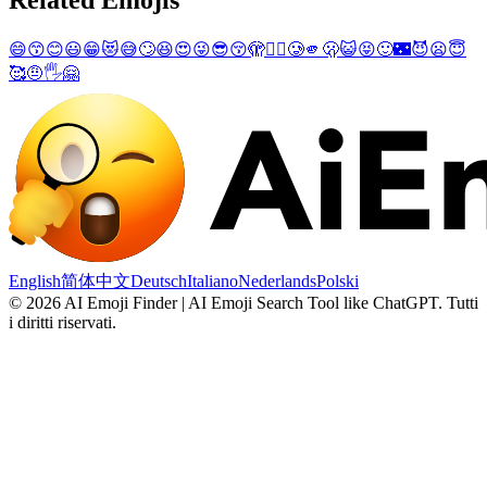
Related Emojis
😄
😙
😊
😃
😁
😻
😅
🙄
😆
😍
😜
😎
😚
🫣
😵‍💫
🥲
🫵
🫢
😺
😝
🙂
🌃
😈
😦
😇
🥰
🤨
🖐️
🤗
English
简体中文
Deutsch
Italiano
Nederlands
Polski
©
2026
AI Emoji Finder | AI Emoji Search Tool like ChatGPT
.
Tutti
i diritti riservati.