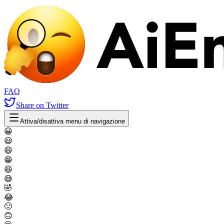
FAQ
Share
on Twitter
Attiva/disattiva menu di navigazione
😀
😃
😄
😁
😆
😅
🤣
😂
🙂
🙃