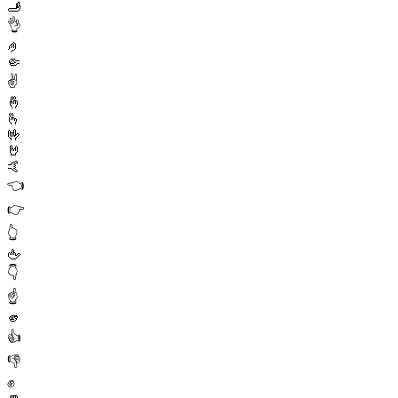
🫸
👌
🤌
🤏
✌️
🤞
🫰
🤟
🤘
🤙
👈
👉
👆
🖕
👇
☝️
🫵
👍
👎
✊