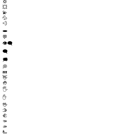
💢
💥
💫
💦
💨
🕳️
💬
👁️‍🗨️
🗨️
🗯️
💭
💤
👋
🤚
🖐️
✋
🖖
🫱
🫲
🫳
🫴
🫷