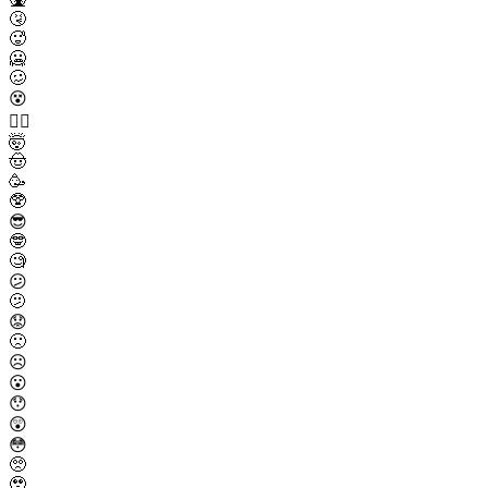
🤧
🥵
🥶
🥴
😵
😵‍💫
🤯
🤠
🥳
🥸
😎
🤓
🧐
😕
🫤
😟
🙁
☹️
😮
😯
😲
😳
🥺
🥹