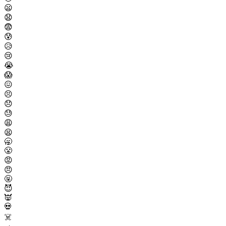
😦
😧
😨
😰
😥
😢
😭
😱
😖
😣
😞
😓
😩
😫
🥱
😤
😡
😠
🤬
😈
👿
💀
☠️