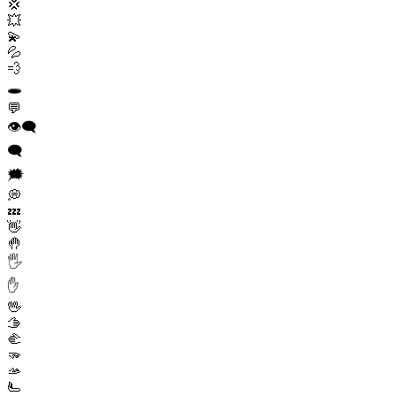
💢
💥
💫
💦
💨
🕳️
💬
👁️‍🗨️
🗨️
🗯️
💭
💤
👋
🤚
🖐️
✋
🖖
🫱
🫲
🫳
🫴
🫷