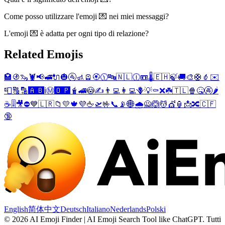
Come posso utilizzare l'emoji 💌 nei miei messaggi?
L'emoji 💌 è adatta per ogni tipo di relazione?
Related Emojis
🏩
🚯
🦦
🦞
📢
🚅
🔌
🎃
🚰
🚮
🪫
🏵️
🕦
🔤
🇳🇱
🕧
📼
🌡️
🇪🇭
🍃
🚚
🎨
🛟
🫑
✉️
📮
🔠
🔡
🅰️
🅱️
ℹ️
Ⓜ️
🅾️
🅿️
🧋
🚄
😳
✍️
👨‍💻
👩‍💻
🪻
💡
⚰️
❌
☘️
🇹🇱
🍿
🤒
🚱
🌶️
☕
🎚️
🎥
⛔
💙
🇱🇷
📁
💛
🍁
💜
🖕
🛫
🤟
📞
📡
🌐
🌧️
🙅
🙆
💆
💇
🏮
📩
🔀
🇨🇫
🔞
English
简体中文
Deutsch
Italiano
Nederlands
Polski
©
2026
AI Emoji Finder | AI Emoji Search Tool like ChatGPT
.
Tutti