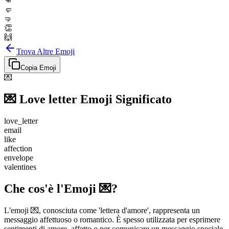
👊
🤛
🤜
👏
🙌
Trova Altre Emoji
Copia Emoji
💌
💌
Love letter
Emoji Significato
love_letter
email
like
affection
envelope
valentines
Che cos'è l'Emoji 💌?
L'emoji 💌, conosciuta come 'lettera d'amore', rappresenta un
messaggio affettuoso o romantico. È spesso utilizzata per esprimere
sentimenti di amore, affetto o per comunicare un messaggio speciale