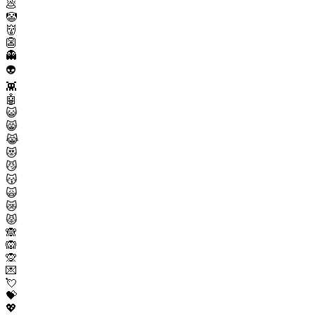
💩
🤡
👹
👺
👻
👽
👾
🤖
😺
😸
😹
😻
😼
😽
🙀
😿
😾
🙈
🙉
🙊
💌
💘
💝
💖