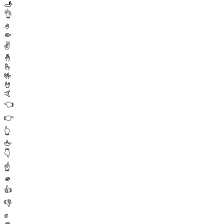
🫸
👌
🤌
🤏
✌️
🤞
🫰
🤟
🤘
🤙
👈
👉
👆
🖕
👇
☝️
🫵
👍
👎
✊