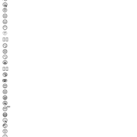
🤐
🤨
😐
😑
😶
🫥
😶‍🌫️
😏
😒
🙄
😬
😮‍💨
🤥
🫨
😌
😔
😪
🤤
😴
😷
🤒
🤕
🤢
🤮