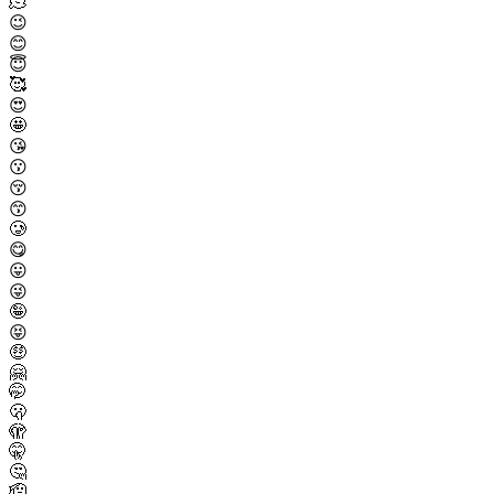
🫠
😉
😊
😇
🥰
😍
🤩
😘
😗
😚
😙
🥲
😋
😛
😜
🤪
😝
🤑
🤗
🤭
🫢
🫣
🤫
🤔
🫡