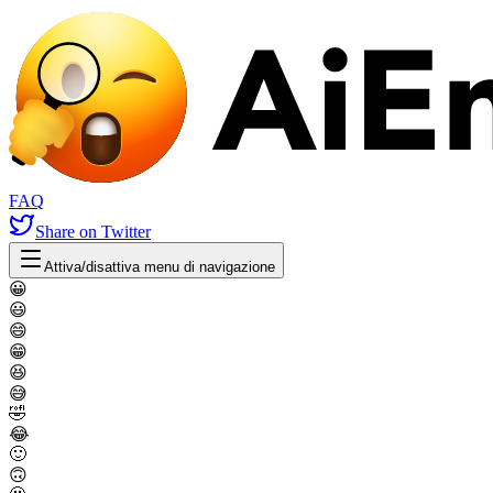
FAQ
Share
on Twitter
Attiva/disattiva menu di navigazione
😀
😃
😄
😁
😆
😅
🤣
😂
🙂
🙃