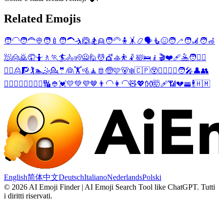
Related Emojis
🧑‍🦲
🧑‍🦰
👳
🧑‍🍼
🧑‍🦱
🤺
🙆
🏂
👱
🧑‍🦳
🧍
🤸
📿
🗣️
🧜
😣
🧑‍🦯
🧑‍🦼
🧑‍🦽
🧖
🙍
🙇
🤦
🤷
🚶
🏃
🏄
🚴
🧏
🙅
🙋
💆
💇
🚣
⛹️
🤾
🛀
🛌
🧎
🎬
❤️‍🩹
🤽
🧑
🧔‍♂️
🧔‍♀️
🙎
🧗
🏌️
🏊
🤹
💁
🤵
👰
🏋️
🚵
🧘
🫅
🧓
🩷
🐻‍❄️
🇨🇵
😲
👱‍♀️
👱‍♂️
🧑‍🎤
👤
👥
🦸‍♂️
🦸‍♀️
🦹‍♂️
🦹‍♀️
🔣
👲
💓
💛
💚
💜
🤎
👨‍🦲
👩‍🦲
🧸
💖
👐
🤯
🩹
📶
💔
🚟
🕴️
🇭🇲
English
简体中文
Deutsch
Italiano
Nederlands
Polski
©
2026
AI Emoji Finder | AI Emoji Search Tool like ChatGPT
.
Tutti
i diritti riservati.