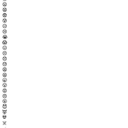
😦
😧
😨
😰
😥
😢
😭
😱
😖
😣
😞
😓
😩
😫
🥱
😤
😡
😠
🤬
😈
👿
💀
☠️