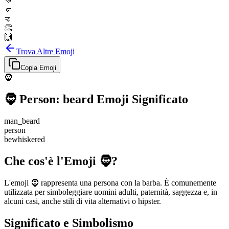
👊
🤛
🤜
👏
🙌
Trova Altre Emoji
Copia Emoji
🧔
🧔
Person: beard
Emoji Significato
man_beard
person
bewhiskered
Che cos'è l'Emoji 🧔?
L'emoji 🧔 rappresenta una persona con la barba. È comunemente
utilizzata per simboleggiare uomini adulti, paternità, saggezza e, in
alcuni casi, anche stili di vita alternativi o hipster.
Significato e Simbolismo