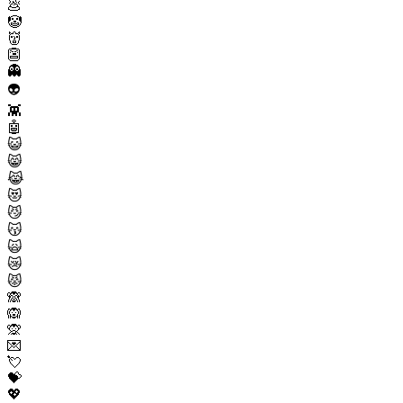
💩
🤡
👹
👺
👻
👽
👾
🤖
😺
😸
😹
😻
😼
😽
🙀
😿
😾
🙈
🙉
🙊
💌
💘
💝
💖