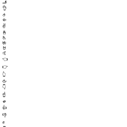
🫸
👌
🤌
🤏
✌️
🤞
🫰
🤟
🤘
🤙
👈
👉
👆
🖕
👇
☝️
🫵
👍
👎
✊