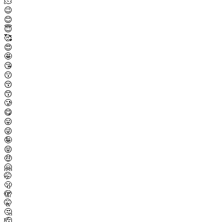
🫠
😉
😊
😇
🥰
😍
🤩
😘
😗
😚
😙
🥲
😋
😛
😜
🤪
😝
🤑
🤗
🤭
🫢
🫣
🤫
🤔
🫡