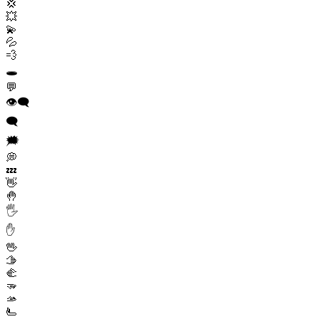
💢
💥
💫
💦
💨
🕳️
💬
👁️‍🗨️
🗨️
🗯️
💭
💤
👋
🤚
🖐️
✋
🖖
🫱
🫲
🫳
🫴
🫷