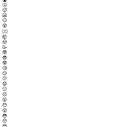
🤧
🥵
🥶
🥴
😵
😵‍💫
🤯
🤠
🥳
🥸
😎
🤓
🧐
😕
🫤
😟
🙁
☹️
😮
😯
😲
😳
🥺
🥹