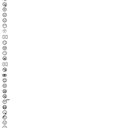
🤐
🤨
😐
😑
😶
🫥
😶‍🌫️
😏
😒
🙄
😬
😮‍💨
🤥
🫨
😌
😔
😪
🤤
😴
😷
🤒
🤕
🤢
🤮