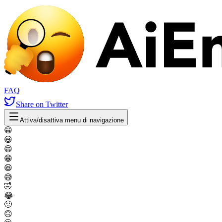
FAQ
Share
on Twitter
Attiva/disattiva menu di navigazione
😀
😃
😄
😁
😆
😅
🤣
😂
🙂
🙃