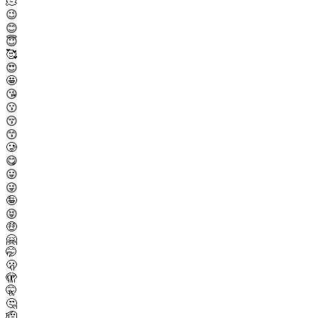
🫠
😉
😊
😇
🥰
😍
🤩
😘
😗
😚
😙
🥲
😋
😛
😜
🤪
😝
🤑
🤗
🤭
🫢
🫣
🤫
🤔
🫡