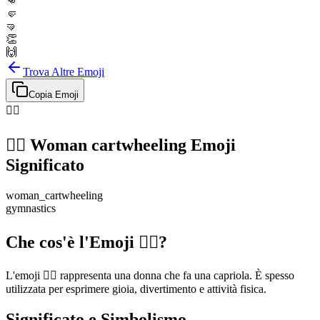
👊
🤛
🤜
👏
🙌
Trova Altre Emoji
Copia Emoji
🤸‍♀️
🤸‍♀️
Woman cartwheeling
Emoji
Significato
woman_cartwheeling
gymnastics
Che cos'è l'Emoji 🤸‍♀️?
L'emoji 🤸‍♀️ rappresenta una donna che fa una capriola. È spesso
utilizzata per esprimere gioia, divertimento e attività fisica.
Significato e Simbolismo