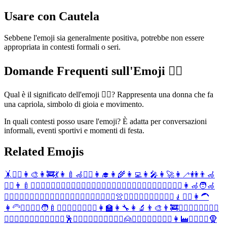
Usare con Cautela
Sebbene l'emoji sia generalmente positiva, potrebbe non essere
appropriata in contesti formali o seri.
Domande Frequenti sull'Emoji 🤸‍♀️
Qual è il significato dell'emoji 🤸‍♀️? Rappresenta una donna che fa
una capriola, simbolo di gioia e movimento.
In quali contesti posso usare l'emoji? È adatta per conversazioni
informali, eventi sportivi e momenti di festa.
Related Emojis
🤸
🤸‍♂️
👩‍🎨
👩‍🚒
💃
👩‍🍼
🦽
🧎‍♀️
👩‍🎓
👩‍🌾
👩‍💻
👩‍🎤
👩‍🚀
👩‍🦯
👭
👨‍🦽
🙍‍♀️
👨‍🍼
👳‍♀️
🚣‍♀️
🙎‍♀️
🙇‍♀️
🤦‍♀️
🤷‍♀️
🚶‍♀️
🧍‍♀️
🧎‍♂️
🏃‍♀️
🧗‍♀️
🏄‍♀️
🏊‍♀️
🤼‍♀️
🤹‍♀️
👩‍🦽
🧑‍🦽
🙅‍♀️
🙆‍♀️
💁‍♀️
🙋‍♀️
💆‍♀️
💇‍♀️
🏋️‍♀️
🙍‍♂️
🕵️‍♀️
🏌️‍♀️
🚴‍♀️
👚
👩‍⚕️
👳‍♂️
🚣‍♂️
⛹️‍♀️
🤾‍♀️
🧎
🤽‍♀️
👩‍🦱
👩‍🦳
👰‍♀️
🤵‍♀️
🧑‍🍼
🙎‍♂️
🙇‍♂️
🤦‍♂️
🤷‍♂️
👩‍🏫
👩‍🔧
👩‍🔬
👨‍🎨
👨‍🚒
🦸‍♀️
🦹‍♀️
🧙‍♀️
🧚‍♀️
🧛‍♀️
🧝‍♀️
🧞‍♀️
🚶‍♂️
🧍‍♂️
🏃‍♂️
🕺
🧗‍♂️
🏄‍♂️
🏊‍♂️
🤼‍♂️
🤹‍♂️
🙍
🙅‍♂️
🙆‍♂️
💁‍♂️
🙋‍♂️
👩‍🏭
👮‍♀️
👷‍♀️
🧕