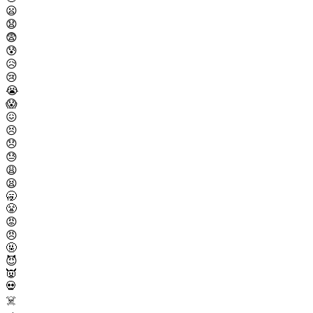
😦
😧
😨
😰
😥
😢
😭
😱
😖
😣
😞
😓
😩
😫
🥱
😤
😡
😠
🤬
😈
👿
💀
☠️