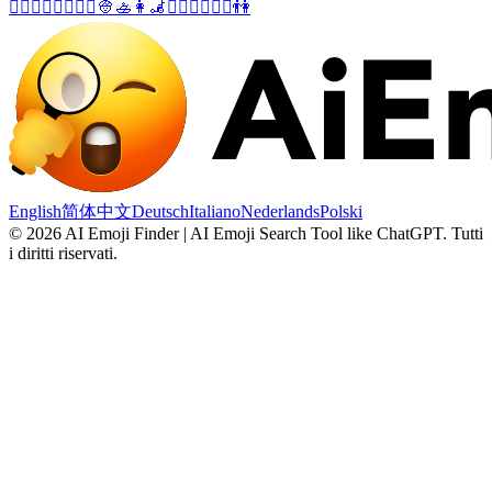
💆‍♂️
💇‍♂️
🏋️‍♂️
🚵‍♀️
👳
🚣
👩‍🦼
👯‍♀️
🧖‍♀️
🧘‍♀️
👫
English
简体中文
Deutsch
Italiano
Nederlands
Polski
©
2026
AI Emoji Finder | AI Emoji Search Tool like ChatGPT
.
Tutti
i diritti riservati.