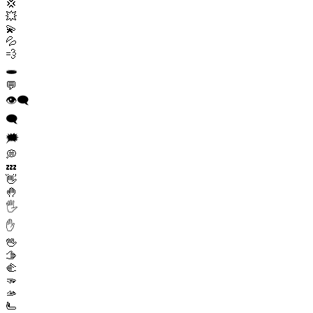
💢
💥
💫
💦
💨
🕳️
💬
👁️‍🗨️
🗨️
🗯️
💭
💤
👋
🤚
🖐️
✋
🖖
🫱
🫲
🫳
🫴
🫷