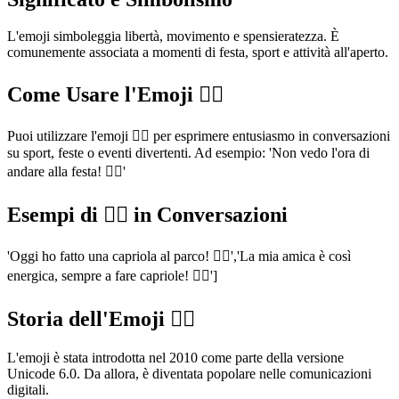
L'emoji simboleggia libertà, movimento e spensieratezza. È
comunemente associata a momenti di festa, sport e attività all'aperto.
Come Usare l'Emoji 🤸‍♀️
Puoi utilizzare l'emoji 🤸‍♀️ per esprimere entusiasmo in conversazioni
su sport, feste o eventi divertenti. Ad esempio: 'Non vedo l'ora di
andare alla festa! 🤸‍♀️'
Esempi di 🤸‍♀️ in Conversazioni
'Oggi ho fatto una capriola al parco! 🤸‍♀️','La mia amica è così
energica, sempre a fare capriole! 🤸‍♀️']
Storia dell'Emoji 🤸‍♀️
L'emoji è stata introdotta nel 2010 come parte della versione
Unicode 6.0. Da allora, è diventata popolare nelle comunicazioni
digitali.