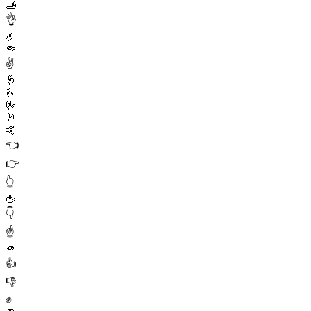
🫸
👌
🤌
🤏
✌️
🤞
🫰
🤟
🤘
🤙
👈
👉
👆
🖕
👇
☝️
🫵
👍
👎
✊