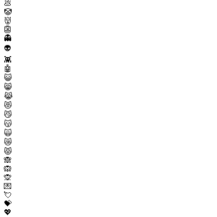
💩
🤡
👹
👺
👻
👽
👾
🤖
😺
😸
😹
😻
😼
😽
🙀
😿
😾
🙈
🙉
🙊
💌
💘
💝
💖