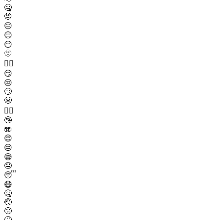
🤐
🤨
😐
😑
😶
🫥
😶‍🌫️
😏
😒
🙄
😬
😮‍💨
🤥
🫨
😌
😔
😪
🤤
😴
😷
🤒
🤕
🤢
🤮