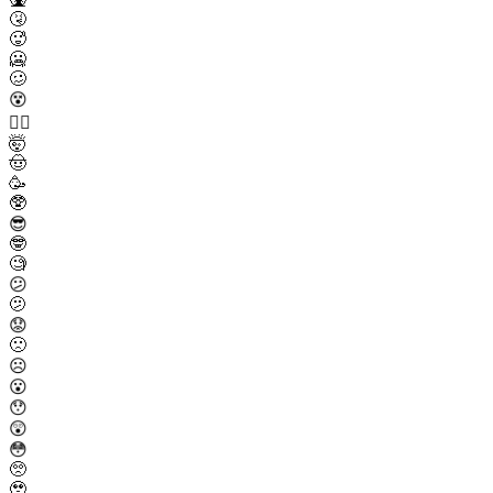
🤧
🥵
🥶
🥴
😵
😵‍💫
🤯
🤠
🥳
🥸
😎
🤓
🧐
😕
🫤
😟
🙁
☹️
😮
😯
😲
😳
🥺
🥹