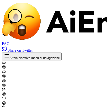
FAQ
Share
on Twitter
Attiva/disattiva menu di navigazione
😀
😃
😄
😁
😆
😅
🤣
😂
🙂
🙃