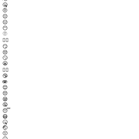
🤐
🤨
😐
😑
😶
🫥
😶‍🌫️
😏
😒
🙄
😬
😮‍💨
🤥
🫨
😌
😔
😪
🤤
😴
😷
🤒
🤕
🤢
🤮