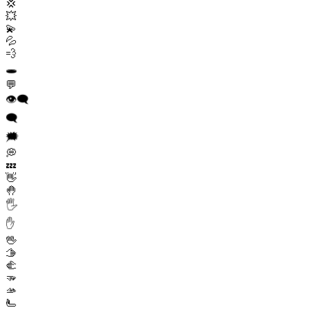
💢
💥
💫
💦
💨
🕳️
💬
👁️‍🗨️
🗨️
🗯️
💭
💤
👋
🤚
🖐️
✋
🖖
🫱
🫲
🫳
🫴
🫷