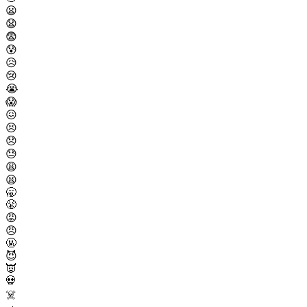
😦
😧
😨
😰
😥
😢
😭
😱
😖
😣
😞
😓
😩
😫
🥱
😤
😡
😠
🤬
😈
👿
💀
☠️