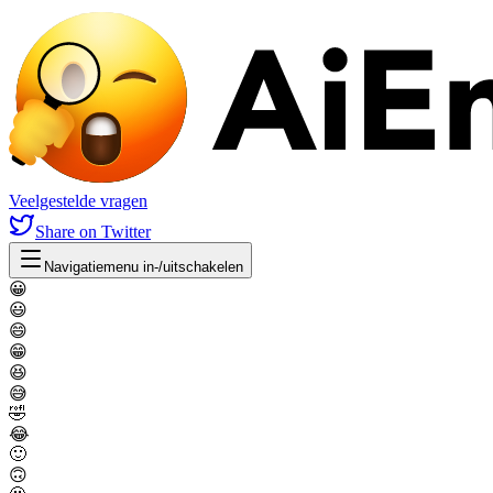
Veelgestelde vragen
Share
on Twitter
Navigatiemenu in-/uitschakelen
😀
😃
😄
😁
😆
😅
🤣
😂
🙂
🙃