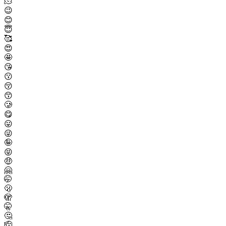
🫠
😉
😊
😇
🥰
😍
🤩
😘
😗
😚
😙
🥲
😋
😛
😜
🤪
😝
🤑
🤗
🤭
🫢
🫣
🤫
🤔
🫡