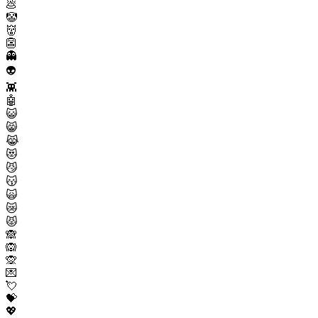
💩
🤡
👹
👺
👻
👽
👾
🤖
😺
😸
😹
😻
😼
😽
🙀
😿
😾
🙈
🙉
🙊
💌
💘
💝
💖