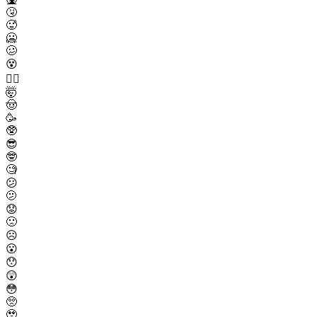
🤧
🥵
🥶
🥴
😵
😵‍💫
🤯
🤠
🥳
🥸
😎
🤓
🧐
😕
🫤
😟
🙁
☹️
😮
😯
😲
😳
🥺
🥹