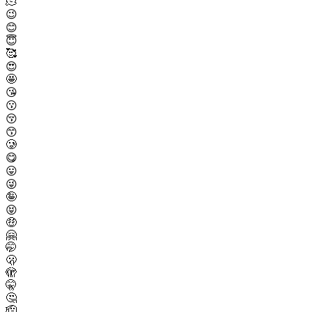
🫠
😉
😊
😇
🥰
😍
🤩
😘
😗
😚
😙
🥲
😋
😛
😜
🤪
😝
🤑
🤗
🤭
🫢
🫣
🤫
🤔
🫡