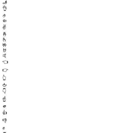
🫸
👌
🤌
🤏
✌️
🤞
🫰
🤟
🤘
🤙
👈
👉
👆
🖕
👇
☝️
🫵
👍
👎
✊