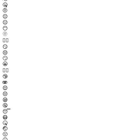
🤐
🤨
😐
😑
😶
🫥
😶‍🌫️
😏
😒
🙄
😬
😮‍💨
🤥
🫨
😌
😔
😪
🤤
😴
😷
🤒
🤕
🤢
🤮