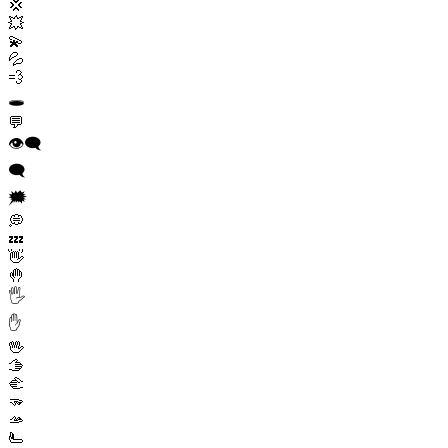
💢
💥
💫
💦
💨
🕳️
💬
👁️‍🗨️
🗨️
🗯️
💭
💤
👋
🤚
🖐️
✋
🖖
🫱
🫲
🫳
🫴
🫷