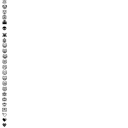
💩
🤡
👹
👺
👻
👽
👾
🤖
😺
😸
😹
😻
😼
😽
🙀
😿
😾
🙈
🙉
🙊
💌
💘
💝
💖