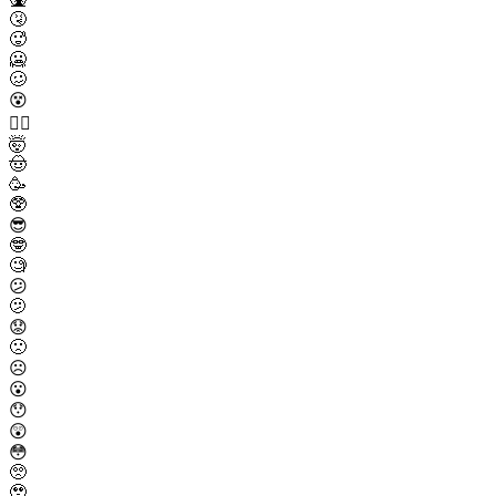
🤧
🥵
🥶
🥴
😵
😵‍💫
🤯
🤠
🥳
🥸
😎
🤓
🧐
😕
🫤
😟
🙁
☹️
😮
😯
😲
😳
🥺
🥹