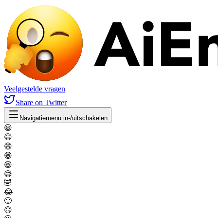
Veelgestelde vragen
Share
on Twitter
Navigatiemenu in-/uitschakelen
😀
😃
😄
😁
😆
😅
🤣
😂
🙂
🙃