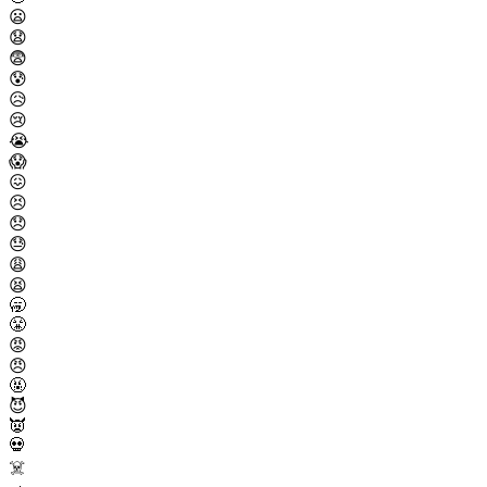
😦
😧
😨
😰
😥
😢
😭
😱
😖
😣
😞
😓
😩
😫
🥱
😤
😡
😠
🤬
😈
👿
💀
☠️