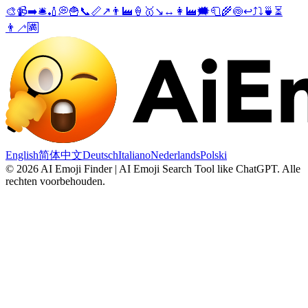
🎨
📹
➡️
🛎️
🏏
💭
🍟
📞
📏
↗️
👨‍🏭
🍦
🥇
↘️
↔️
👩‍🏭
🗯️
🧻
🌾
🍥
↩️
⤴️
⤵️
🍵
⏳
👨‍🦯
🈵
English
简体中文
Deutsch
Italiano
Nederlands
Polski
©
2026
AI Emoji Finder | AI Emoji Search Tool like ChatGPT
.
Alle
rechten voorbehouden.