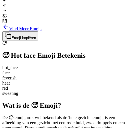
👊
🤛
🤜
👏
🙌
Vind Meer Emojis
Emoji kopiëren
🥵
🥵
Hot face
Emoji Betekenis
hot_face
face
feverish
heat
red
sweating
Wat is de 🥵 Emoji?
De 🥵 emoji, ook wel bekend als de 'hete gezicht' emoji, is een
afbeelding van een gezicht met een rode huid, zweetdruppels en een
open mond. Deze emoji wordt vaak gebruikt om intense hitte,