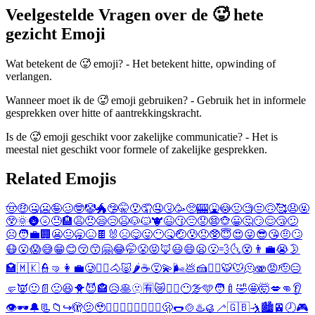
Veelgestelde Vragen over de 🥵 hete
gezicht Emoji
Wat betekent de 🥵 emoji? - Het betekent hitte, opwinding of
verlangen.
Wanneer moet ik de 🥵 emoji gebruiken? - Gebruik het in informele
gesprekken over hitte of aantrekkingskracht.
Is de 🥵 emoji geschikt voor zakelijke communicatie? - Het is
meestal niet geschikt voor formele of zakelijke gesprekken.
Related Emojis
🤠
🤑
🤐
🥶
🤪
🥴
🤓
🤡
🐲
🤥
🤫
😯
🤦
🤤
🤧
🥳
🥺
🎰
🤮
😳
🤢
🧐
😒
🙃
🥰
😧
🤬
😲
🌞
🌚
🌝
😓
🏨
😩
😠
😪
😢
😫
🐶
🐱
🐮
😉
😗
😔
😟
😨
🐵
😀
🤔
😏
😌
😴
😕
☹️
🧑‍💼
🏢
😬
😐
🥱
😖
🍫
🐰
😣
😋
😛
😶
🤒
🤕
😰
😞
🥸
😇
😍
😜
😎
😘
🤨
🙄
😷
😮
😱
😅
😁
😊
😚
😙
🤗
😂
🤭
😤
😝
🦊
😃
😄
😦
😮‍💨
🌜
😵
👨‍💼
😭
🌛
🏩
🇲🇰
👮
🤜
👩‍💼
🥲
🤦‍♂️
🐴
🐷
🌶️
☕
😵‍💫
🌬️
💩
🍰
🤦‍♀️
🐯
🐭
🫠
🫨
😡
🫡
😑
🤛
👿
🙂
📄
🙁
😆
🐥
😈
🏤
😥
🥞
🫥
🈶
😿
👮‍♂️
😶‍🌫️
🩵
🧑‍🍼
🤣
🤩
🤯
💋
👊
👂
👁️
🕶️
🔔
📃
📁
↪️
🫣
🫤
🥹
❤️‍🔥
🍪
🐼
🦀
🌈
🙎
🏣
🫢
🌭
🍲
♨️
🥮
🦯
🇬🇧
🤺
🏙️
🚈
🕗
🎮