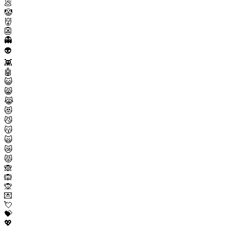
💩
🤡
👹
👺
👻
👽
👾
🤖
😺
😸
😹
😻
😼
😽
🙀
😿
😾
🙈
🙉
🙊
💌
💘
💝
💖