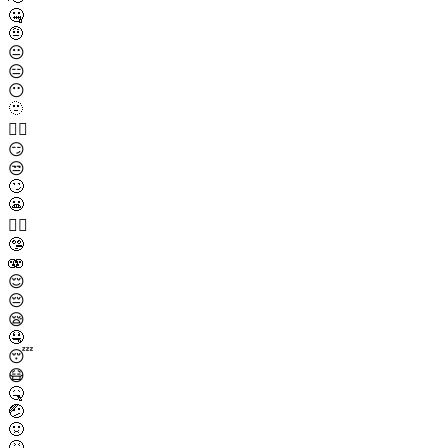
🤐
🤨
😐
😑
😶
🫥
😶‍🌫️
😏
😒
🙄
😬
😮‍💨
🤥
🫨
😌
😔
😪
🤤
😴
😷
🤒
🤕
🤢
🤮