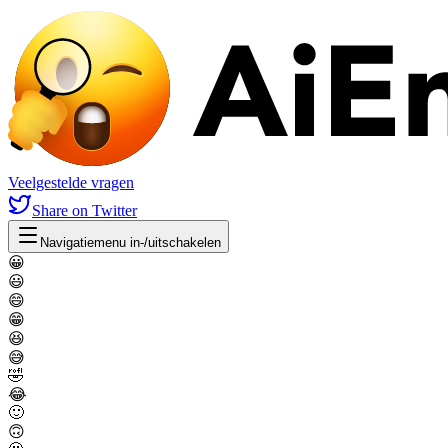
Veelgestelde vragen
Share
on Twitter
Navigatiemenu in-/uitschakelen
😀
😃
😄
😁
😆
😅
🤣
😂
🙂
🙃