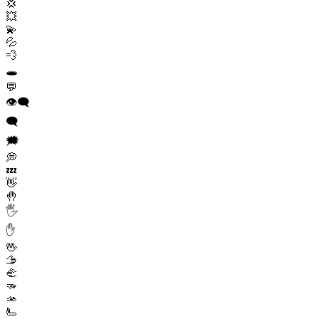
💢
💥
💫
💦
💨
🕳️
💬
👁️‍🗨️
🗨️
🗯️
💭
💤
👋
🤚
🖐️
✋
🖖
🫱
🫲
🫳
🫴
🫷