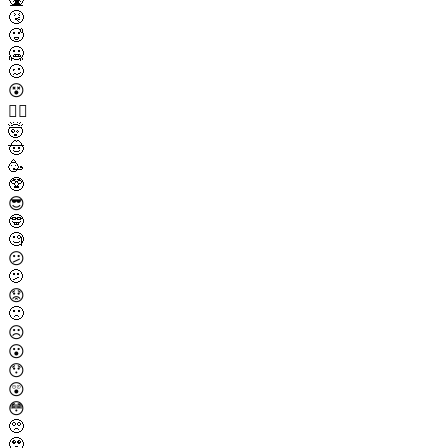
🤧
🥵
🥶
🥴
😵
😵‍💫
🤯
🤠
🥳
🥸
😎
🤓
🧐
😕
🫤
😟
🙁
☹️
😮
😯
😲
😳
🥺
🥹