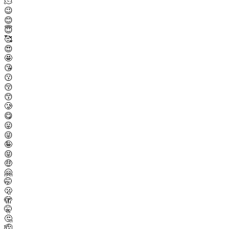
🫠
😉
😊
😇
🥰
😍
🤩
😘
😗
😚
😙
🥲
😋
😛
😜
🤪
😝
🤑
🤗
🤭
🫢
🫣
🤫
🤔
🫡