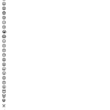
😦
😧
😨
😰
😥
😢
😭
😱
😖
😣
😞
😓
😩
😫
🥱
😤
😡
😠
🤬
😈
👿
💀
☠️