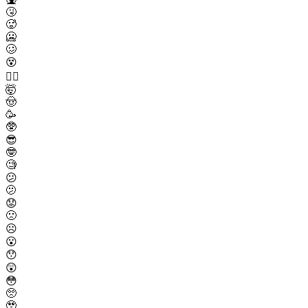
🤧
🥵
🥶
🥴
😵
😵‍💫
🤯
🤠
🥳
🥸
😎
🤓
🧐
😕
🫤
😟
🙁
☹️
😮
😯
😲
😳
🥺
🥹