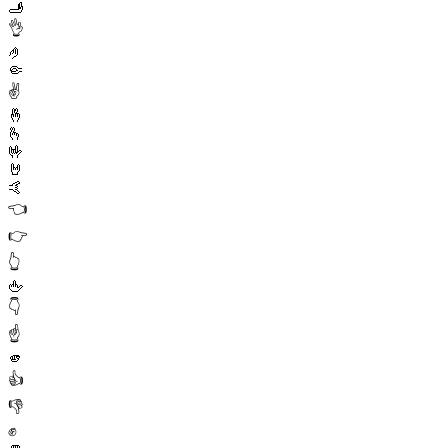
🫸
👌
🤌
🤏
✌️
🤞
🫰
🤟
🤘
🤙
👈
👉
👆
🖕
👇
☝️
🫵
👍
👎
✊