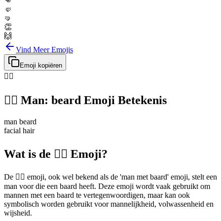
👊
🤛
🤜
👏
🙌
Vind Meer Emojis
Emoji kopiëren
🧔‍♂️
🧔‍♂️
Man: beard
Emoji Betekenis
man beard
facial hair
Wat is de 🧔‍♂️ Emoji?
De 🧔‍♂️ emoji, ook wel bekend als de 'man met baard' emoji, stelt een
man voor die een baard heeft. Deze emoji wordt vaak gebruikt om
mannen met een baard te vertegenwoordigen, maar kan ook
symbolisch worden gebruikt voor mannelijkheid, volwassenheid en
wijsheid.