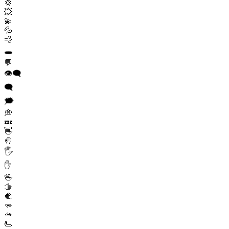
💢
💥
💫
💦
💨
🕳️
💬
👁️‍🗨️
🗨️
🗯️
💭
💤
👋
🤚
🖐️
✋
🖖
🫱
🫲
🫳
🫴
🫷