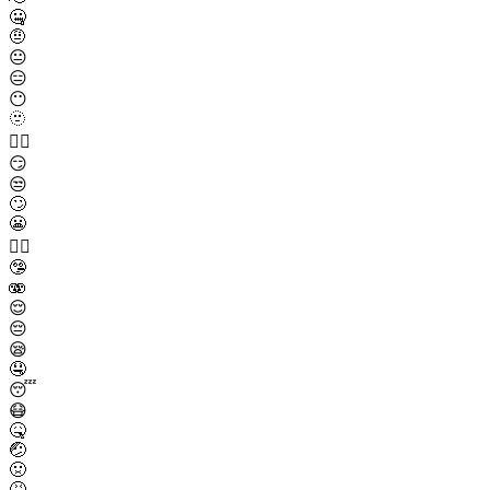
🤐
🤨
😐
😑
😶
🫥
😶‍🌫️
😏
😒
🙄
😬
😮‍💨
🤥
🫨
😌
😔
😪
🤤
😴
😷
🤒
🤕
🤢
🤮