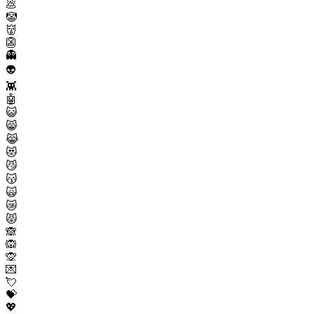
💩
🤡
👹
👺
👻
👽
👾
🤖
😺
😸
😹
😻
😼
😽
🙀
😿
😾
🙈
🙉
🙊
💌
💘
💝
💖