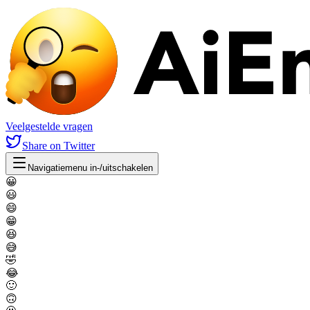
Veelgestelde vragen
Share
on Twitter
Navigatiemenu in-/uitschakelen
😀
😃
😄
😁
😆
😅
🤣
😂
🙂
🙃