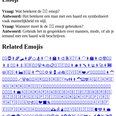
Vraag:
Wat betekent de 🧔‍♂️ emoji?
Antwoord:
Het betekent een man met een baard en symboliseert
vaak mannelijkheid en stijl.
Vraag:
Wanneer moet ik de 🧔‍♂️ emoji gebruiken?
Antwoord:
Gebruik het in gesprekken over mannen, mode, of als je
iemand met een baard wilt beschrijven.
Related Emojis
🧔‍♀️
🧔
👨‍🌾
🛹
👩‍🌾
🍊
🏂
👨‍🦲
👨‍🏫
👨‍🎨
🕺
🇰🇾
👩‍🦲
👩‍🏫
👩‍🎨
🤓
💂‍♂️
👨‍🍼
💂‍♀️
👩‍🍼
🇧🇧
👳‍♂️
🐻
🦘
👜
📋
♋
🇮🇨
👳‍♀️
👨‍🎓
👨‍🔧
👨‍💻
👨‍🚀
👨‍🚒
📛
🇧🇩
👨‍🏭
🇧🇶
👨‍🦰
👱‍♂️
💢
🥫
💈
🦽
🎋
🇨🇻
🇸🇲
❤️‍🩹
🧍‍♂️
🤸‍♂️
🧟‍♂️
👩‍🦰
👱‍♀️
🧍‍♀️
🤸‍♀️
🪄
🐻‍❄️
👨‍⚕️
🇭🇲
👩‍⚕️
🇧🇲
🇧🇾
👡
👫
👨‍🦱
⌨️
☢️
🇦🇶
🇨🇦
🇲🇪
🇲🇰
🇲🇲
🇲🇴
🇲🇸
🇸🇽
🙍‍♂️
🙇‍♂️
🤦‍♂️
🤷‍♂️
👨‍⚖️
🕵️‍♂️
🧙‍♂️
🧚‍♂️
🧛‍♂️
🧝‍♂️
🧞‍♂️
🚶‍♂️
🏃‍♂️
🏄‍♂️
🚴‍♂️
👨‍💼
🇦🇩
🇦🇲
🇦🇷
🇦🇼
🇧🇪
🇧🇭
🇧🇮
🇧🇯
🇧🇳
🇧🇷
🇧🇸
🇧🇿
🇩🇪
🇪🇷
🇬🇪
🇬🇵
🇯🇪
🇯🇴
🇲🇬
🇲🇶
🇲🇻
🇵🇪
🇵🇾
🇷🇸
🇷🇼
🇹🇩
🇺🇬
🩷
💃
🧟‍♀️
🐦‍⬛
🛬
🙅‍♂️
🙆‍♂️
🙋‍♂️
💆‍♂️
💇‍♂️
🚣‍♂️
⛹️‍♂️
🤾‍♂️
🇦🇽
🇧🇫
🇪🇺
🇫🇴
🇲🇭
🇸🇦
🦸‍♂️
🦹‍♂️
🧎‍♂️
🕰️
💰
🫄
🤽‍♂️
🇻🇬
🇸🇯
🇮🇴
🫀
🩶
👩‍💼