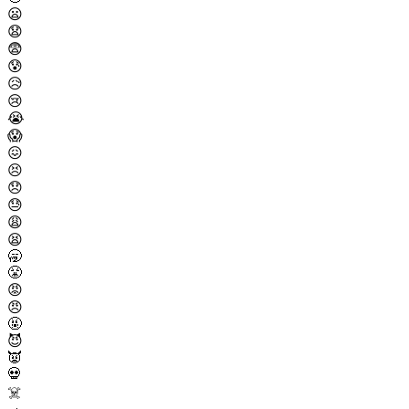
😦
😧
😨
😰
😥
😢
😭
😱
😖
😣
😞
😓
😩
😫
🥱
😤
😡
😠
🤬
😈
👿
💀
☠️