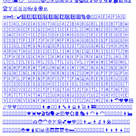
🦆
📦
🎓
🧑‍🦲
🤵‍♂️
👰‍♂️
😂
😠
☠️
👹
👺
💯
💅
🧕
🧌
👯
🤾
🐯
🫎
🦟
🍆
🏚️
🕌
🎏
🎖️
🏆
🏅
🥇
🥈
🥉
👓
🏮
🧿
🚸
☣️
⏮️
❗
✅
✔️
0️⃣
1️⃣
2️⃣
3️⃣
4️⃣
5️⃣
6️⃣
7️⃣
8️⃣
9️⃣
🔟
🔢
🔴
🏴‍☠️
🇦🇪
🇦🇫
🇦🇬
🇦🇮
🇦🇱
🇦🇴
🇦🇸
🇦🇹
🇦🇺
🇦🇿
🇧🇦
🇧🇬
🇧🇱
🇧🇴
🇧🇹
🇧🇼
🇨🇨
🇨🇩
🇨🇫
🇨🇬
🇨🇭
🇨🇮
🇨🇰
🇨🇱
🇨🇲
🇨🇳
🇨🇴
🇨🇷
🇨🇺
🇨🇼
🇨🇽
🇨🇾
🇨🇿
🇩🇯
🇩🇰
🇩🇲
🇩🇴
🇩🇿
🇪🇨
🇪🇪
🇪🇬
🇪🇭
🇪🇸
🇪🇹
🇫🇮
🇫🇯
🇫🇰
🇫🇲
🇫🇷
🇬🇦
🇬🇧
🇬🇩
🇬🇫
🇬🇬
🇬🇭
🇬🇮
🇬🇱
🇬🇲
🇬🇳
🇬🇶
🇬🇷
🇬🇸
🇬🇹
🇬🇺
🇬🇼
🇬🇾
🇭🇰
🇭🇳
🇭🇷
🇭🇹
🇭🇺
🇮🇩
🇮🇪
🇮🇱
🇮🇲
🇮🇳
🇮🇶
🇮🇷
🇮🇸
🇮🇹
🇯🇲
🇯🇵
🇰🇪
🇰🇬
🇰🇭
🇰🇮
🇰🇲
🇰🇳
🇰🇵
🇰🇷
🇰🇼
🇰🇿
🇱🇦
🇱🇧
🇱🇨
🇱🇮
🇱🇰
🇱🇷
🇱🇸
🇱🇹
🇱🇺
🇱🇻
🇱🇾
🇲🇦
🇲🇨
🇲🇩
🇲🇱
🇲🇳
🇲🇵
🇲🇷
🇲🇹
🇲🇺
🇲🇼
🇲🇽
🇲🇾
🇲🇿
🇳🇦
🇳🇨
🇳🇪
🇳🇫
🇳🇬
🇳🇮
🇳🇱
🇳🇴
🇳🇵
🇳🇷
🇳🇺
🇳🇿
🇴🇲
🇵🇦
🇵🇫
🇵🇬
🇵🇭
🇵🇰
🇵🇱
🇵🇲
🇵🇳
🇵🇷
🇵🇸
🇵🇹
🇵🇼
🇶🇦
🇷🇪
🇷🇴
🇷🇺
🇸🇧
🇸🇨
🇸🇩
🇸🇪
🇸🇬
🇸🇭
🇸🇮
🇸🇰
🇸🇱
🇸🇳
🇸🇴
🇸🇷
🇸🇸
🇸🇹
🇸🇻
🇸🇾
🇸🇿
🇹🇨
🇹🇫
🇹🇬
🇹🇭
🇹🇯
🇹🇰
🇹🇱
🇹🇲
🇹🇳
🇹🇴
🇹🇷
🇹🇹
🇹🇻
🇹🇼
🇹🇿
🇺🇦
🇺🇳
🇺🇸
🇺🇾
🇺🇿
🇻🇦
🇻🇨
🇻🇪
🇻🇮
🇻🇳
🇻🇺
🇼🇫
🇼🇸
🇽🇰
🇾🇪
🇾🇹
🇿🇦
🇿🇲
🇿🇼
👩‍🦱
🧡
🖤
🧸
📿
💚
🤎
🙍‍♀️
🙇‍♀️
🤦‍♀️
🤷‍♀️
👩‍🎓
👩‍⚖️
👩‍🔧
👩‍💻
👩‍🚀
👩‍🚒
🕵️‍♀️
🧙‍♀️
🧚‍♀️
🧛‍♀️
🧝‍♀️
🧞‍♀️
🚶‍♀️
🏃‍♀️
🏄‍♀️
🚴‍♀️
💗
💓
💔
🎬
📶
🗣️
🛫
🤯
💖
💞
🍫
🎭
👨‍🦳
👩‍🦳
🙅‍♀️
🙆‍♀️
🙋‍♀️
👩‍🏭
💆‍♀️
💇‍♀️
🚣‍♀️
⛹️‍♀️
🤾‍♀️
👱
🧑‍🦰
👳
🏹
🤪
💕
❤️
💙
🙎‍♂️
👨‍🍳
👨‍🔬
👨‍🎤
👨‍✈️
🧗‍♂️
🏌️‍♂️
🏊‍♂️
🤼‍♂️
🤹‍♂️
🐞
🍁
🧋
💴
📊
🚷
🔙
🔚
🔛
🍻
🛌
👨‍❤️‍💋‍👨
🤽‍♀️
👩‍❤️‍💋‍👨
👨‍👦
👨‍👧
💁‍♂️