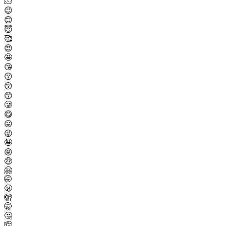
🫠
😉
😊
😇
🥰
😍
🤩
😘
😗
😚
😙
🥲
😋
😛
😜
🤪
😝
🤑
🤗
🤭
🫢
🫣
🤫
🤔
🫡