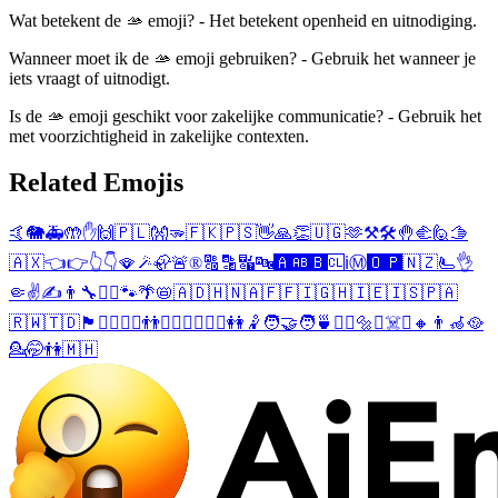
Wat betekent de 🫴 emoji? - Het betekent openheid en uitnodiging.
Wanneer moet ik de 🫴 emoji gebruiken? - Gebruik het wanneer je
iets vraagt of uitnodigt.
Is de 🫴 emoji geschikt voor zakelijke communicatie? - Gebruik het
met voorzichtigheid in zakelijke contexten.
Related Emojis
🤙
🐘
🚑
🤲
✋
🙌
🇵🇱
👐
🫳
🇫🇰
🇵🇸
👋
🙏
👏
🇺🇬
🫶
⚒️
🛠️
🤚
🫲
🙋
🫱
🇦🇽
👈
👉
👆
👇
🪭
🪄
🦣
🚨
®️
🔠
🔡
🔣
🔤
🅰️
🆎
🅱️
🆑
ℹ️
Ⓜ️
🅾️
🅿️
🇳🇿
🫷
👌
🤏
✌️
✍️
👨‍🔧
🧍‍♂️
🐾
🌴
📛
🇦🇩
🇭🇳
🇦🇫
🇫🇮
🇬🇭
🇮🇪
🇮🇸
🇵🇦
🇷🇼
🇹🇩
🏴󠁧󠁢󠁥󠁮󠁧󠁿
🙋‍♂️
🤾‍♂️
👬
💁‍♂️
🙋‍♀️
🤾‍♀️
👭
🤾
🧑‍🤝‍🧑
🍵
💁‍♀️
🔩
⏫
☠️
☪️
🔸
👨‍🦽
🥘
💁
🤭
👫
🇲🇭