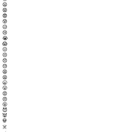
😦
😧
😨
😰
😥
😢
😭
😱
😖
😣
😞
😓
😩
😫
🥱
😤
😡
😠
🤬
😈
👿
💀
☠️