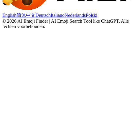
English
简体中文
Deutsch
Italiano
Nederlands
Polski
©
2026
AI Emoji Finder | AI Emoji Search Tool like ChatGPT
.
Alle
rechten voorbehouden.