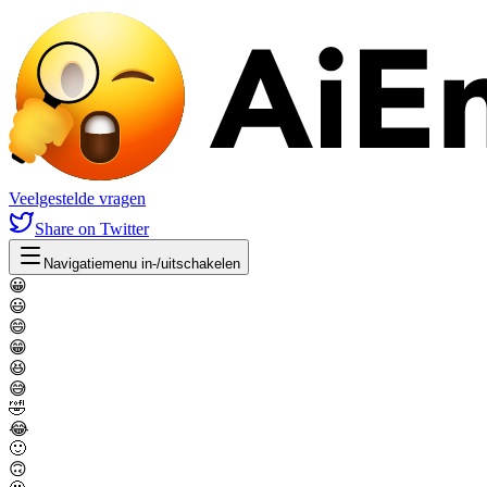
Veelgestelde vragen
Share
on Twitter
Navigatiemenu in-/uitschakelen
😀
😃
😄
😁
😆
😅
🤣
😂
🙂
🙃