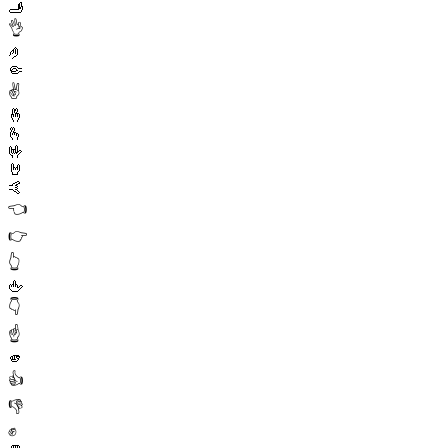
🫸
👌
🤌
🤏
✌️
🤞
🫰
🤟
🤘
🤙
👈
👉
👆
🖕
👇
☝️
🫵
👍
👎
✊