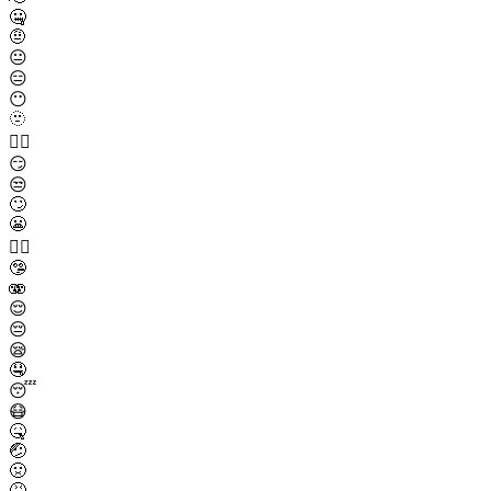
🤐
🤨
😐
😑
😶
🫥
😶‍🌫️
😏
😒
🙄
😬
😮‍💨
🤥
🫨
😌
😔
😪
🤤
😴
😷
🤒
🤕
🤢
🤮