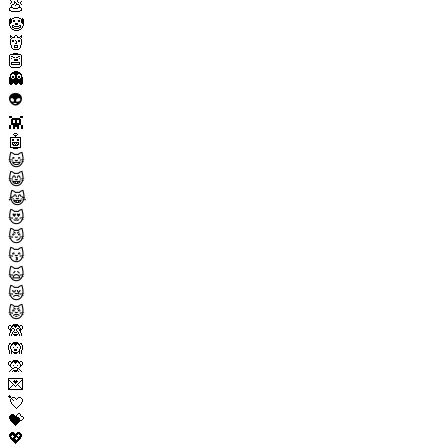
💩
🤡
👹
👺
👻
👽
👾
🤖
😺
😸
😹
😻
😼
😽
🙀
😿
😾
🙈
🙉
🙊
💌
💘
💝
💖