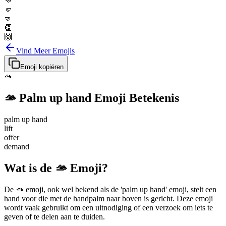
👊
🤛
🤜
👏
🙌
Vind Meer Emojis
Emoji kopiëren
🫴
🫴
Palm up hand
Emoji Betekenis
palm up hand
lift
offer
demand
Wat is de 🫴 Emoji?
De 🫴 emoji, ook wel bekend als de 'palm up hand' emoji, stelt een
hand voor die met de handpalm naar boven is gericht. Deze emoji
wordt vaak gebruikt om een uitnodiging of een verzoek om iets te
geven of te delen aan te duiden.