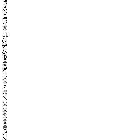
🤧
🥵
🥶
🥴
😵
😵‍💫
🤯
🤠
🥳
🥸
😎
🤓
🧐
😕
🫤
😟
🙁
☹️
😮
😯
😲
😳
🥺
🥹