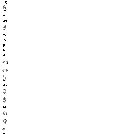
🫸
👌
🤌
🤏
✌️
🤞
🫰
🤟
🤘
🤙
👈
👉
👆
🖕
👇
☝️
🫵
👍
👎
✊