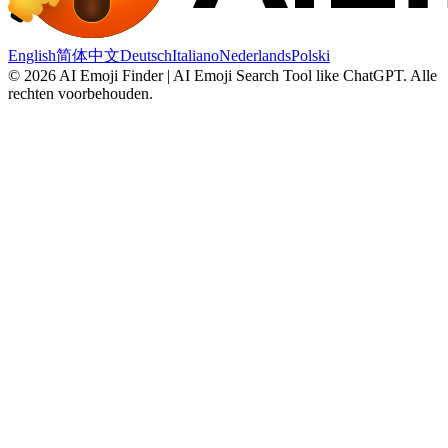
English
简体中文
Deutsch
Italiano
Nederlands
Polski
©
2026
AI Emoji Finder | AI Emoji Search Tool like ChatGPT
.
Alle
rechten voorbehouden.