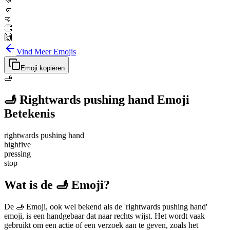
👊
🤛
🤜
👏
🙌
Vind Meer Emojis
Emoji kopiëren
🫸
🫸
Rightwards pushing hand
Emoji
Betekenis
rightwards pushing hand
highfive
pressing
stop
Wat is de 🫸 Emoji?
De 🫸 Emoji, ook wel bekend als de 'rightwards pushing hand'
emoji, is een handgebaar dat naar rechts wijst. Het wordt vaak
gebruikt om een actie of een verzoek aan te geven, zoals het