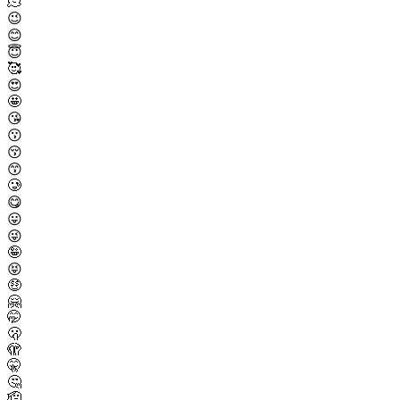
🫠
😉
😊
😇
🥰
😍
🤩
😘
😗
😚
😙
🥲
😋
😛
😜
🤪
😝
🤑
🤗
🤭
🫢
🫣
🤫
🤔
🫡