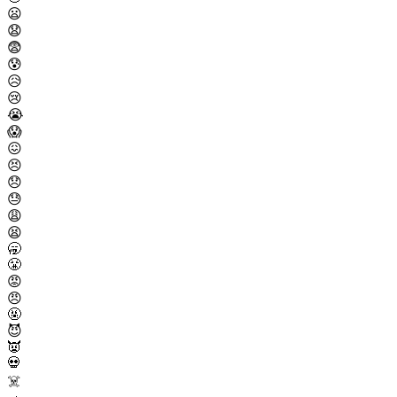
😦
😧
😨
😰
😥
😢
😭
😱
😖
😣
😞
😓
😩
😫
🥱
😤
😡
😠
🤬
😈
👿
💀
☠️