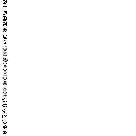
💩
🤡
👹
👺
👻
👽
👾
🤖
😺
😸
😹
😻
😼
😽
🙀
😿
😾
🙈
🙉
🙊
💌
💘
💝
💖