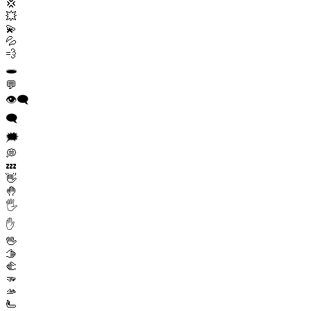
💢
💥
💫
💦
💨
🕳️
💬
👁️‍🗨️
🗨️
🗯️
💭
💤
👋
🤚
🖐️
✋
🖖
🫱
🫲
🫳
🫴
🫷