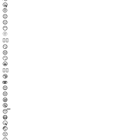
🤐
🤨
😐
😑
😶
🫥
😶‍🌫️
😏
😒
🙄
😬
😮‍💨
🤥
🫨
😌
😔
😪
🤤
😴
😷
🤒
🤕
🤢
🤮