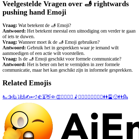
Veelgestelde Vragen over 🫸 rightwards
pushing hand Emoji
Vraag:
Wat betekent de 🫸 Emoji?
Antwoord:
Het betekent meestal een uitnodiging om verder te gaan
of iets te duwen.
Vraag:
Wanneer moet ik de 🫸 Emoji gebruiken?
Antwoord:
Gebruik het in gesprekken waar je iemand wilt
aanmoedigen of een actie wilt voorstellen.
Vraag:
Is de 🫸 Emoji geschikt voor formele communicatie?
Antwoord:
Het is beter om het te vermijden in zeer formele
communicatie, maar het kan geschikt zijn in informele gesprekken.
Related Emojis
🫷
🫱
🙋
⤵️
🙌
✍️
↩️
⤴️
🫲
⏳
👋
🤏
👏
🤾‍♂️
🤾‍♀️
🤾
🙋‍♂️
💁‍♂️
💁‍♀️
🙋‍♀️
👭
🎴
🙂
👬
💁