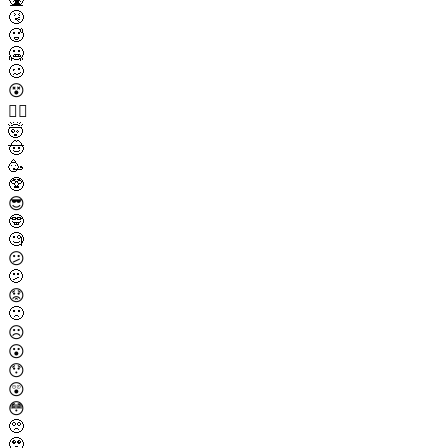
🤧
🥵
🥶
🥴
😵
😵‍💫
🤯
🤠
🥳
🥸
😎
🤓
🧐
😕
🫤
😟
🙁
☹️
😮
😯
😲
😳
🥺
🥹