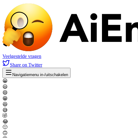
Veelgestelde vragen
Share
on Twitter
Navigatiemenu in-/uitschakelen
😀
😃
😄
😁
😆
😅
🤣
😂
🙂
🙃