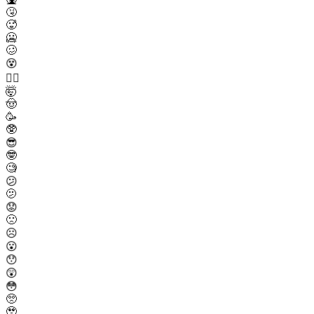
🤧
🥵
🥶
🥴
😵
😵‍💫
🤯
🤠
🥳
🥸
😎
🤓
🧐
😕
🫤
😟
🙁
☹️
😮
😯
😲
😳
🥺
🥹