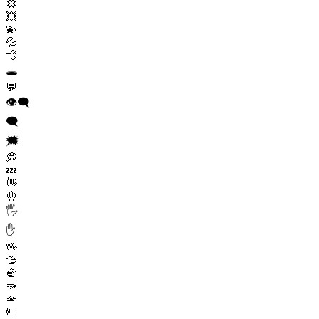
💢
💥
💫
💦
💨
🕳️
💬
👁️‍🗨️
🗨️
🗯️
💭
💤
👋
🤚
🖐️
✋
🖖
🫱
🫲
🫳
🫴
🫷