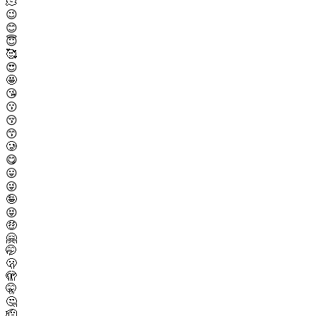
🫠
😉
😊
😇
🥰
😍
🤩
😘
😗
😚
😙
🥲
😋
😛
😜
🤪
😝
🤑
🤗
🤭
🫢
🫣
🤫
🤔
🫡