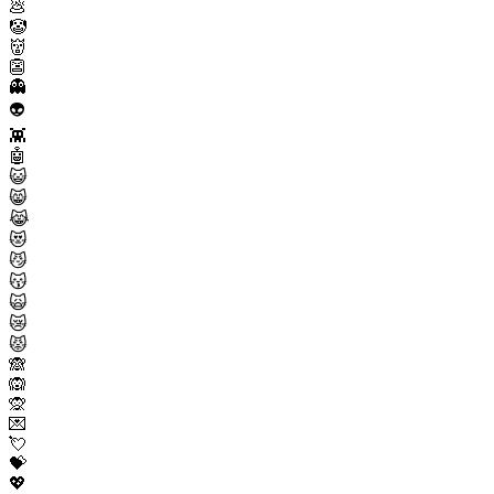
💩
🤡
👹
👺
👻
👽
👾
🤖
😺
😸
😹
😻
😼
😽
🙀
😿
😾
🙈
🙉
🙊
💌
💘
💝
💖