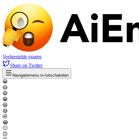
Veelgestelde vragen
Share
on Twitter
Navigatiemenu in-/uitschakelen
😀
😃
😄
😁
😆
😅
🤣
😂
🙂
🙃