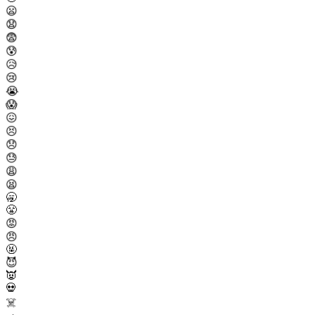
😦
😧
😨
😰
😥
😢
😭
😱
😖
😣
😞
😓
😩
😫
🥱
😤
😡
😠
🤬
😈
👿
💀
☠️