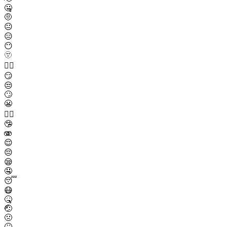
🤐
🤨
😐
😑
😶
🫥
😶‍🌫️
😏
😒
🙄
😬
😮‍💨
🤥
🫨
😌
😔
😪
🤤
😴
😷
🤒
🤕
🤢
🤮