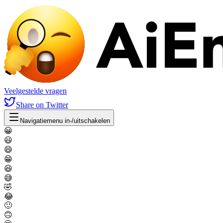
Veelgestelde vragen
Share
on Twitter
Navigatiemenu in-/uitschakelen
😀
😃
😄
😁
😆
😅
🤣
😂
🙂
🙃