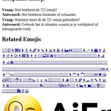
Vraag:
Wat betekent de 🤦‍♀️ emoji?
Antwoord:
Het betekent frustratie of schaamte.
Vraag:
Wanneer moet ik de 🤦‍♀️ emoji gebruiken?
Antwoord:
Gebruik het in situaties waarin je je verbijsterd of
teleurgesteld voelt.
Related Emojis
🤦‍♂️
🤦
👩‍🚒
💃
👩‍🍼
👩‍🌾
👩‍🔧
👩‍💻
👩‍🎤
👩‍🏭
👭
🚶‍♀️
🧎‍♀️
👩‍🦯
👩‍🏫
👩‍🔬
👩‍🎨
👩‍🚀
👨‍🚒
🕺
👨‍🍼
👳‍♀️
🚍
🚖
🚘
👚
🙍‍♀️
🙎‍♀️
🧍‍♀️
🧗‍♀️
🏌️‍♀️
🏊‍♀️
🤼‍♀️
🤹‍♀️
👩‍🦼
👩‍🦽
🚔
🙅‍♀️
🙆‍♀️
💁‍♀️
🙋‍♀️
💆‍♀️
💇‍♀️
🤾‍♀️
🤽‍♀️
🙇‍♀️
🤷‍♀️
🧚‍♀️
🧛‍♀️
🚶‍♂️
🧎‍♂️
🏃‍♀️
🏄‍♀️
🚴‍♀️
🤸‍♀️
👩‍⚕️
👮‍♀️
👳‍♂️
🚣‍♀️
⛹️‍♀️
🏋️‍♀️
🚵‍♀️
🙍‍♂️
🙎‍♂️
👩‍✈️
🕵️‍♀️
🦹‍♀️
🧙‍♀️
🧝‍♀️
🧞‍♀️
🧍‍♂️
🧗‍♂️
🏌️‍♂️
🏊‍♂️
🤼‍♂️
🤹‍♂️
👫
👊
👩‍🦲
👡
🙅‍♂️
🙆‍♂️
💁‍♂️
🙋‍♂️
👷‍♀️
💆‍♂️
💇‍♂️
🤾‍♂️
🧖‍♀️
🤽‍♂️
🧘‍♀️
👩‍🦰
👩‍🦱
👱‍♀️
🧔‍♀️
👬
🐥
😘
😱
🈴
🤵‍♀️
🧑‍🍼
👰‍♀️
🥹
🥾
🚶
🧎
🤺
🥴
🙇‍♂️
🤷‍♂️
👩‍🎓
👩‍⚖️
👨‍🌾
👩‍🍳
👨‍🔧
👨‍💻
👨‍🎤
💂‍♀️
🦸‍♀️
🧚‍♂️
🧛‍♂️
🧟‍♀️
🏃‍♂️
🏇
🏄‍♂️
🚴‍♂️
🤸‍♂️
🤡
🤼
👳
👨‍⚕️
👨‍🏭
👩‍💼
👮‍♂️
🧕
🚣‍♂️
⛹️‍♂️
🏋️‍♂️
🚵‍♂️
🎑
📄
😁