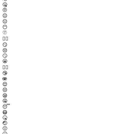
🤐
🤨
😐
😑
😶
🫥
😶‍🌫️
😏
😒
🙄
😬
😮‍💨
🤥
🫨
😌
😔
😪
🤤
😴
😷
🤒
🤕
🤢
🤮