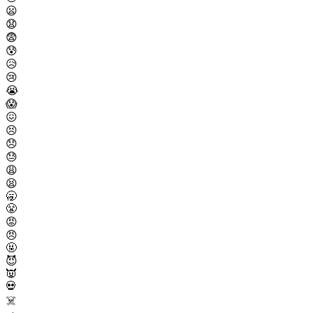
😦
😧
😨
😰
😥
😢
😭
😱
😖
😣
😞
😓
😩
😫
🥱
😤
😡
😠
🤬
😈
👿
💀
☠️