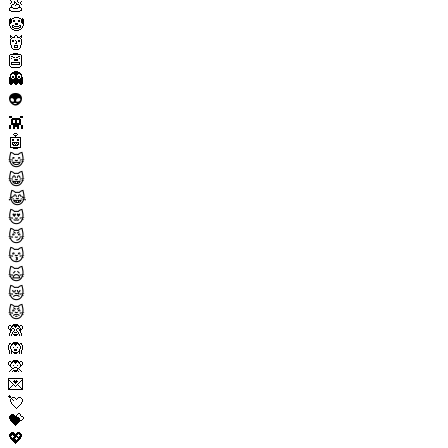
💩
🤡
👹
👺
👻
👽
👾
🤖
😺
😸
😹
😻
😼
😽
🙀
😿
😾
🙈
🙉
🙊
💌
💘
💝
💖