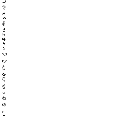
🫸
👌
🤌
🤏
✌️
🤞
🫰
🤟
🤘
🤙
👈
👉
👆
🖕
👇
☝️
🫵
👍
👎
✊