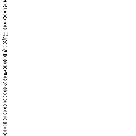
🤧
🥵
🥶
🥴
😵
😵‍💫
🤯
🤠
🥳
🥸
😎
🤓
🧐
😕
🫤
😟
🙁
☹️
😮
😯
😲
😳
🥺
🥹