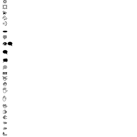
💢
💥
💫
💦
💨
🕳️
💬
👁️‍🗨️
🗨️
🗯️
💭
💤
👋
🤚
🖐️
✋
🖖
🫱
🫲
🫳
🫴
🫷