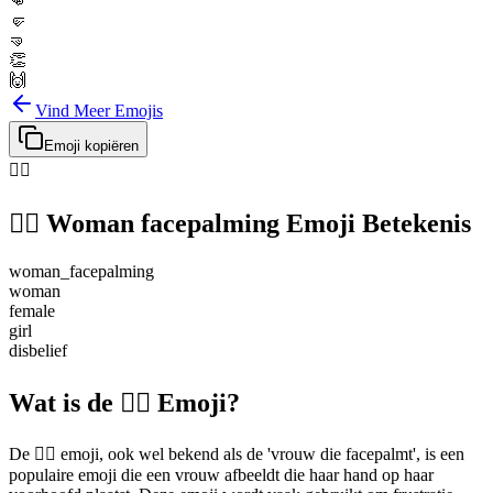
👊
🤛
🤜
👏
🙌
Vind Meer Emojis
Emoji kopiëren
🤦‍♀️
🤦‍♀️
Woman facepalming
Emoji Betekenis
woman_facepalming
woman
female
girl
disbelief
Wat is de 🤦‍♀️ Emoji?
De 🤦‍♀️ emoji, ook wel bekend als de 'vrouw die facepalmt', is een
populaire emoji die een vrouw afbeeldt die haar hand op haar