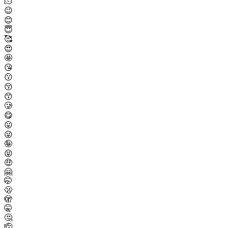
🫠
😉
😊
😇
🥰
😍
🤩
😘
😗
😚
😙
🥲
😋
😛
😜
🤪
😝
🤑
🤗
🤭
🫢
🫣
🤫
🤔
🫡