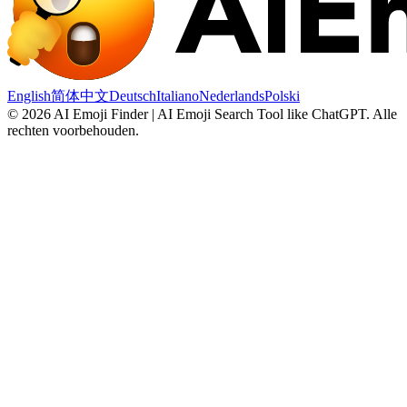
English
简体中文
Deutsch
Italiano
Nederlands
Polski
©
2026
AI Emoji Finder | AI Emoji Search Tool like ChatGPT
.
Alle
rechten voorbehouden.