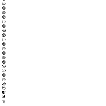
😦
😧
😨
😰
😥
😢
😭
😱
😖
😣
😞
😓
😩
😫
🥱
😤
😡
😠
🤬
😈
👿
💀
☠️