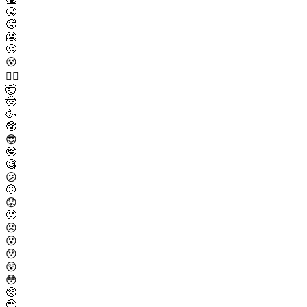
🤧
🥵
🥶
🥴
😵
😵‍💫
🤯
🤠
🥳
🥸
😎
🤓
🧐
😕
🫤
😟
🙁
☹️
😮
😯
😲
😳
🥺
🥹