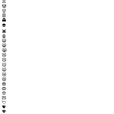
💩
🤡
👹
👺
👻
👽
👾
🤖
😺
😸
😹
😻
😼
😽
🙀
😿
😾
🙈
🙉
🙊
💌
💘
💝
💖