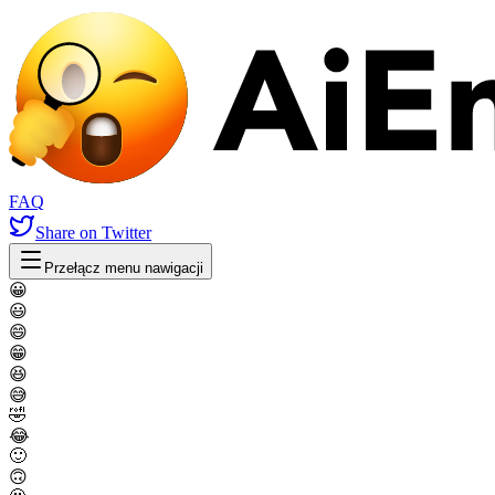
FAQ
Share
on Twitter
Przełącz menu nawigacji
😀
😃
😄
😁
😆
😅
🤣
😂
🙂
🙃