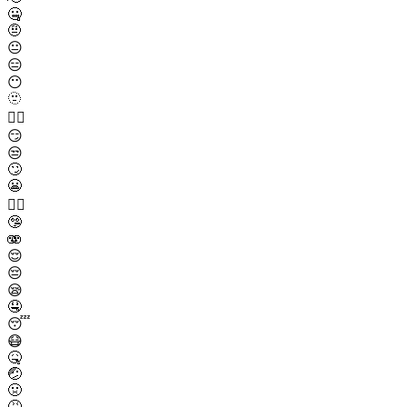
🤐
🤨
😐
😑
😶
🫥
😶‍🌫️
😏
😒
🙄
😬
😮‍💨
🤥
🫨
😌
😔
😪
🤤
😴
😷
🤒
🤕
🤢
🤮