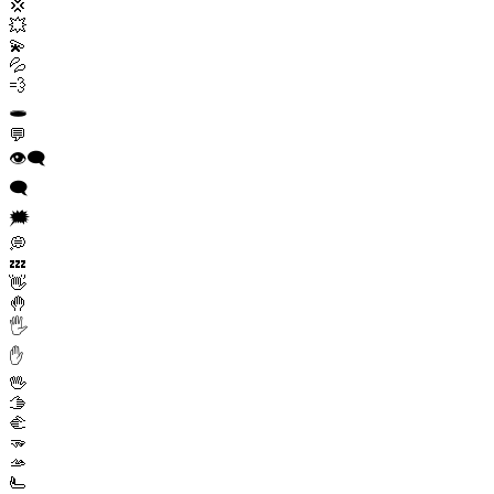
💢
💥
💫
💦
💨
🕳️
💬
👁️‍🗨️
🗨️
🗯️
💭
💤
👋
🤚
🖐️
✋
🖖
🫱
🫲
🫳
🫴
🫷