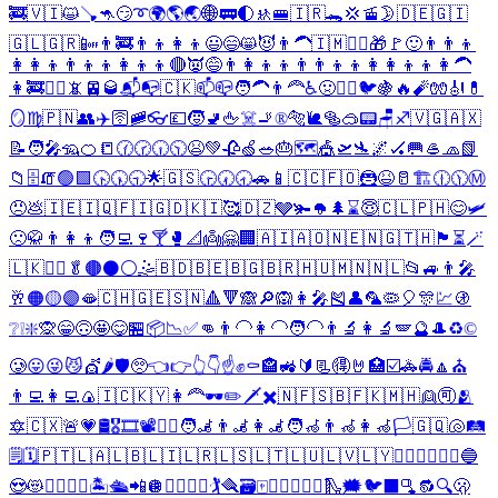
🚒
🇻🇮
😺
🪠
🦘
😏
➰
🌍
🌎
🌏
🌐
🚃
🌓
🚸
🚝
🇮🇷
🐊
💢
🚡
🌛
🇩🇪
🇬🇮
🇬🇱
🇬🇷
📴
👨‍🚒
👨‍👦
👩‍👦
😃
😄
😸
😈
👨‍🦱
🇮🇲
🤹‍♂️
🎁
🚩
🙂
👨‍👨‍👦
👩‍👩‍👦
👨‍👦‍👦
👩‍👦‍👦
🔴
👿
😅
👨‍👩‍👦‍👦
👨‍👨‍👦‍👦
👩‍👩‍👦‍👦
👩‍🦱
👩‍🚒
🤹‍♀️
📵
🚈
🥃
📬
📭
🇨🇰
📫
📪
🧑‍🦱
👨‍🦰
♿
🤢
🧑‍✈️
🐦
🍇
🔥
🧨
🧤
🎻
💊
🪞
♍
🇵🇳
👥
✈️
🛜
🚞
👓
💷
🧒
🚽
🖕
☠️
🚬
®️
🐅
🐌
🥯
🥽
📟
🪑
♐
🇻🇬
🇦🇽
📝
🧑‍🎤
🦡
🍊
📒
🕜
🕝
🕡
🕥
😫
💚
🥀
🍏
🥗
🎂
🗺️
🎪
🛫
🛬
🌌
🏑
🥅
🥌
🧢
📗
📁
🗄️
🧯
🟢
🟩
🕟
🕠
🕤
🌟
🇬🇸
🕞
🕢
🕣
🚗
📱
🇨🇨
🇫🇴
🦹
😆
🥛
🏗️
🕧
🕦
Ⓜ️
😠
💩
🇮🇪
🇮🇶
🇫🇮
🇬🇩
🇰🇮
🥰
🇩🇿
🩶
🫚
🪖
🌲
⌛
😇
🇨🇱
🇵🇭
😊
🛩️
🙁
🥋
👨‍👩‍👦
🧑‍💻
🍷
🍸
🥊
📐
👼
🤗
🏢
🇦🇮
🇦🇴
🇳🇪
🇳🇬
🇹🇭
🏴󠁧󠁢󠁥󠁮󠁧󠁿
⏳
🪄
🇱🇰
🦹‍♂️
🥬
🟤
⚫
⚪
🤹
🇧🇩
🇧🇪
🇧🇬
🇧🇷
🇭🇺
🇲🇳
🇳🇱
📂
🚙
👨‍🎤
🥂
🟠
🟡
🟣
🫦
🇨🇭
🇬🇪
🇸🇳
🔺
🔻
🙈
🔎
🙉
👩‍🎤
🎽
👤
🦜
🦠
🎈
🎊
💹
🚯
❔
❕
❇️
🙊
😁
🙃
🤩
😋
🏪
📦
📉
✅
👊
👨‍🦲
👩‍🦲
🧑‍🦲
👨‍🔬
👩‍🔬
🪽
🔮
🎩
♻️
©️
🥲
😛
😜
😼
💇
🌶️
🛡️
🥺
👈
👉
👆
👇
☝️
✊
⚰️
🏤
🚜
🔰
📃
🉐
🤘
🏥
☑️
🚓
🚔
🔼
⛪
👨‍💻
👩‍💻
🍙
🇮🇨
🇰🇾
👩‍🦰
🕶️
✏️
🗡️
✖️
🇳🇫
🇸🇧
🇫🇰
🇲🇭
👱
🉑
🫂
🔯
🇨🇽
🚨
💗
🛢️
🎖️
🎞️
📽️
🏴‍☠️
🧑‍🦼
👨‍🦼
👩‍🦼
🧑‍🦽
👨‍🦽
👩‍🦽
🏳️
🇬🇶
🐚
🛤️
🗒️
🗓️
🇵🇹
🇱🇦
🇱🇧
🇱🇮
🇱🇷
🇱🇸
🇱🇹
🇱🇺
🇱🇻
🇱🇾
👨‍✈️
🏌️‍♂️
🧚‍♂️
🔵
😍
😻
👩‍✈️
🏌️‍♀️
🏝️
🛳️
📲
🪩
🧚‍♀️
🧛‍♂️
🏌️
🪮
🗃️
🀄
🤷‍♂️
🧛‍♀️
➿
🛝
🗯️
🐦‍⬛
🫗
🔂
🔍
🫢