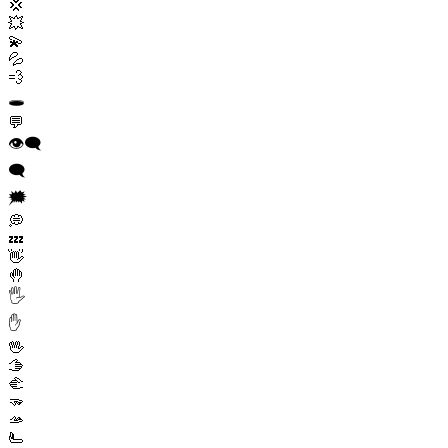
💢
💥
💫
💦
💨
🕳️
💬
👁️‍🗨️
🗨️
🗯️
💭
💤
👋
🤚
🖐️
✋
🖖
🫱
🫲
🫳
🫴
🫷