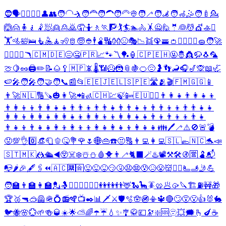
🧔
🗣️
👱‍♀️
👱‍♂️
👤
👥
🧑‍🦲
🤺
🧑‍🦰
🧑‍🦱
🧑‍🦳
👳
🧑‍🦯
🧑‍🦼
🧑‍🦽
🤹
🧑‍🍼
💁
🙆
🙍
🧍
🧎
🤾
🧖
👱
🙎
🙇
🤦
🤷
🚶
🏃
🧗
🏌️
🏄
🏊
🚴
🤸
🙅
🙋
🤵
👰
💆
💇
🚣
⛹️
🏋️
🚵
🛀
🛌
🧜
🤽
🧘
🧏
🫅
🧓
👲
🕴️
🫄
🔣
👐
😣
🎭
📉
👯
🦚
🚟
👛
🦸‍♂️
🦹‍♂️
🧽
🧑‍🚀
🦸‍♀️
🦹‍♀️
🪃
🇨🇲
🇩🇪
😑
🤐
🇵🇷
📈
🐾
〽️
🏓
🏮
🇨🇵
🇪🇭
🤬
🤴
👸
🦬
🐧
🦜
🍈
🍋
🥜
🖨️
✏️
📝
🌰
🥄
🇲🇵
📵
🌡️
📶
🦸
🦹
📎
🍇
🍊
😔
🤰
👣
🦂
🎧
🎷
🙊
📖
🦏
🍉
🎤
🧑‍🎤
🧑‍🤝‍🧑
📞
📰
📂
🇪🇪
🇯🇪
🇱🇸
🇵🇪
🛣️
🫂
🎬
🇫🇲
🇬🇬
📱
👨‍🚀
🇳🇱
🔢
🪚
🎃
👩‍🚀
📲
🚮
🇨🇭
💹
🍃
📴
🇪🇺
🧜‍♂️
👨‍👩‍👧
👨‍👩‍👧‍👦
👨‍👩‍👦‍👦
👨‍👩‍👧‍👧
👨‍👨‍👦
👨‍👨‍👧
👨‍👨‍👧‍👦
👨‍👨‍👦‍👦
👨‍👨‍👧‍👧
👩‍👩‍👦
👩‍👩‍👧
👩‍👩‍👧‍👦
👩‍👩‍👦‍👦
👩‍👩‍👧‍👧
👨‍👦
👨‍👦‍👦
👨‍👧
👨‍👧‍👦
👨‍👧‍👧
👩‍👦
👩‍👦‍👦
👩‍👧
👩‍👧‍👦
👩‍👧‍👧
👪
🖊️
🦯
⚠️
🚫
🚨
💣
😟
💯
👌
0️⃣
👒
🧻
🫑
🤒
💐
🌹
🌷
🌐
👜
☎️
😒
🔠
👨‍💻
👩‍💻
🇸🇱
🥿
🇳🇨
🐬
📣
🇸🇹
🇲🇰
🤼
🛳️
◀️
😲
☠️
❄️
☃️
⛄
🩸
🐥
👨‍🦯
🐈‍⬛
🪄
♨️
📽️
⚒️
🛠️
🚯
🈺
🫃
📬
📭
🌶️
🎉
🖋️
🖇️
⏪
🇦🇨
🈲
🈴
😛
😜
😝
😏
🤧
😧
😨
😰
😥
😤
👹
❤️‍🔥
🫷
🫸
🤳
💪
🧑‍🏫
👨‍🏫
👩‍🏫
💂
🤱
🧜‍♀️
🧘‍♂️
🧘‍♀️
👭
👫
👬
🦌
🐍
🦕
🪳
🥨
🥟
🥠
🔪
🏗️
⛽
🚧
🎁
🏆
🥈
🔫
🥽
🦺
🪖
💍
📻
🪇
📺
✒️
📊
🗡️
⚔️
🛡️
🫧
🪬
🚳
📳
🔱
🔴
🙄
😵
😮
👍
🐰
🐇
🐦
🐝
🌸
💮
🌱
🍻
🥃
☀️
🌟
⛅
🌈
☂️
☔
💧
✨
🎐
🥋
💷
🔭
❇️
🆘
🫥
💥
🗯️
🫰
🍆
☕