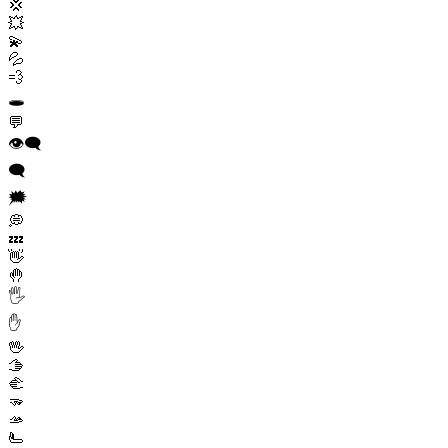
💢
💥
💫
💦
💨
🕳️
💬
👁️‍🗨️
🗨️
🗯️
💭
💤
👋
🤚
🖐️
✋
🖖
🫱
🫲
🫳
🫴
🫷