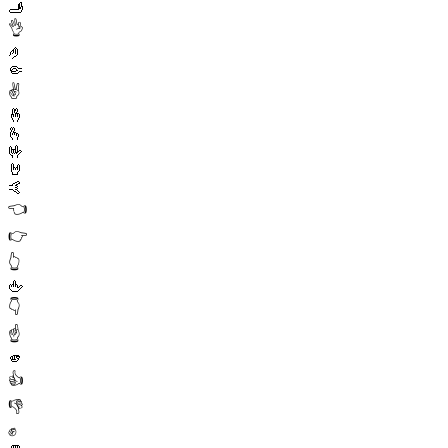
🫸
👌
🤌
🤏
✌️
🤞
🫰
🤟
🤘
🤙
👈
👉
👆
🖕
👇
☝️
🫵
👍
👎
✊