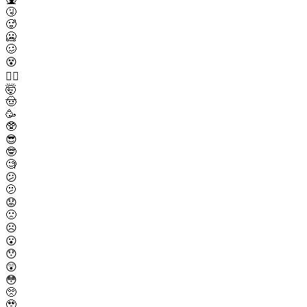
🤧
🥵
🥶
🥴
😵
😵‍💫
🤯
🤠
🥳
🥸
😎
🤓
🧐
😕
🫤
😟
🙁
☹️
😮
😯
😲
😳
🥺
🥹