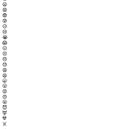
😦
😧
😨
😰
😥
😢
😭
😱
😖
😣
😞
😓
😩
😫
🥱
😤
😡
😠
🤬
😈
👿
💀
☠️