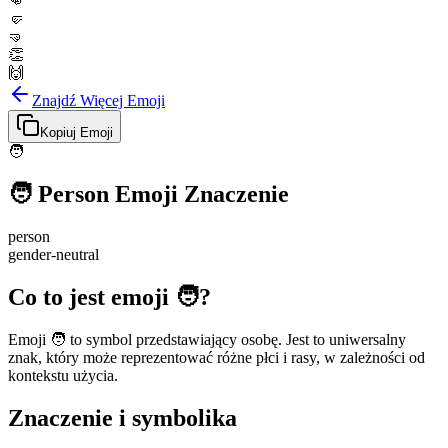
👊
🤛
🤜
👏
🙌
Znajdź Więcej Emoji
Kopiuj Emoji
🧑
🧑
Person
Emoji Znaczenie
person
gender-neutral
Co to jest emoji 🧑?
Emoji 🧑 to symbol przedstawiający osobę. Jest to uniwersalny
znak, który może reprezentować różne płci i rasy, w zależności od
kontekstu użycia.
Znaczenie i symbolika