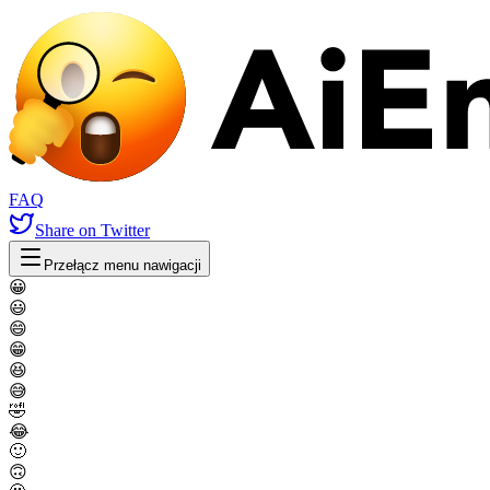
FAQ
Share
on Twitter
Przełącz menu nawigacji
😀
😃
😄
😁
😆
😅
🤣
😂
🙂
🙃