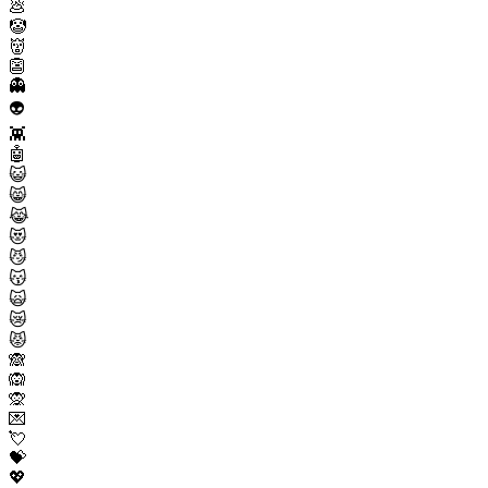
💩
🤡
👹
👺
👻
👽
👾
🤖
😺
😸
😹
😻
😼
😽
🙀
😿
😾
🙈
🙉
🙊
💌
💘
💝
💖