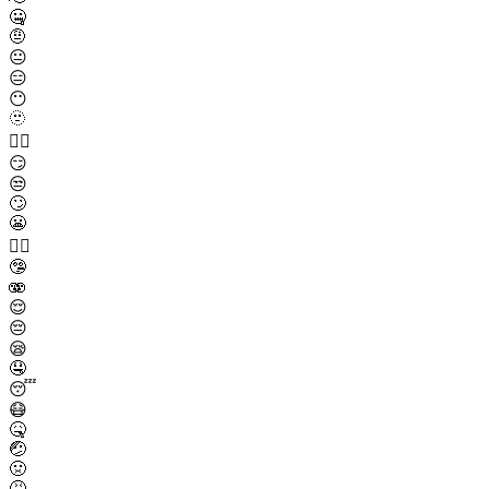
🤐
🤨
😐
😑
😶
🫥
😶‍🌫️
😏
😒
🙄
😬
😮‍💨
🤥
🫨
😌
😔
😪
🤤
😴
😷
🤒
🤕
🤢
🤮