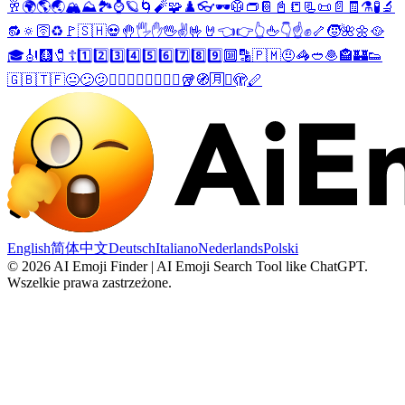
🥂
🌍
🌎
🌏
🏔️
⛰️
🏞️
⌚
🪐
🌀
🧨
🧩
♟️
👓
🕶️
🥼
👝
📔
📓
📒
📃
📜
📄
🧾
⚗️
🧪
🔬
🔂
🔅
🛜
♻️
🚩
🇸🇭
💀
🤚
🖐️
✋
🖖
✌️
🤟
🤘
👈
👉
👆
🖕
👇
☝️
✊
🦴
🧒
🌺
🌼
🥘
🎓
🎻
🩻
🧷
☦️
1️⃣
2️⃣
3️⃣
4️⃣
5️⃣
6️⃣
7️⃣
8️⃣
9️⃣
🔟
🔡
🇵🇲
🤨
🦓
🥙
🧆
🏤
🏰
👟
🇬🇧
🇹🇫
😐
😕
🫤
🤷‍♂️
🤷‍♀️
🤼‍♂️
🤼‍♀️
🥡
🧭
🈷️
㊗️
🫣
🪈
English
简体中文
Deutsch
Italiano
Nederlands
Polski
©
2026
AI Emoji Finder | AI Emoji Search Tool like ChatGPT
.
Wszelkie prawa zastrzeżone.