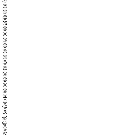
🫠
😉
😊
😇
🥰
😍
🤩
😘
😗
😚
😙
🥲
😋
😛
😜
🤪
😝
🤑
🤗
🤭
🫢
🫣
🤫
🤔
🫡