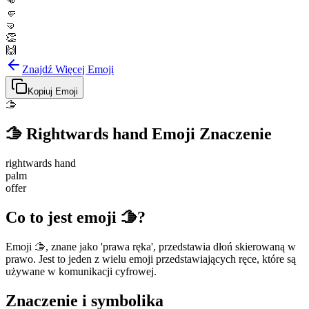
👊
🤛
🤜
👏
🙌
Znajdź Więcej Emoji
Kopiuj Emoji
🫱
🫱
Rightwards hand
Emoji Znaczenie
rightwards hand
palm
offer
Co to jest emoji 🫱?
Emoji 🫱, znane jako 'prawa ręka', przedstawia dłoń skierowaną w
prawo. Jest to jeden z wielu emoji przedstawiających ręce, które są
używane w komunikacji cyfrowej.
Znaczenie i symbolika