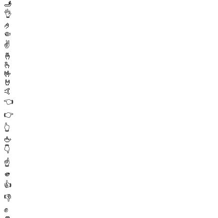
🫸
👌
🤌
🤏
✌️
🤞
🫰
🤟
🤘
🤙
👈
👉
👆
🖕
👇
☝️
🫵
👍
👎
✊