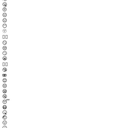
🤐
🤨
😐
😑
😶
🫥
😶‍🌫️
😏
😒
🙄
😬
😮‍💨
🤥
🫨
😌
😔
😪
🤤
😴
😷
🤒
🤕
🤢
🤮