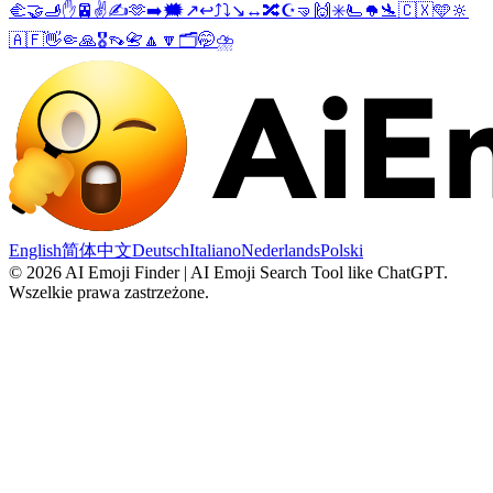
🫲
🤝
🫸
✋
🚈
✌️
✍️
🫶
➡️
🗯️
↗️
↩️
⤴️
⤵️
↘️
↔️
🔀
☪️
🤜
🙌
✳️
🫷
🪖
🛬
🇨🇽
🩵
🔆
🇦🇫
👋
🤏
🙏
🎖️
👡
📇
🔼
🔽
🗂️
🤭
⛈️
English
简体中文
Deutsch
Italiano
Nederlands
Polski
©
2026
AI Emoji Finder | AI Emoji Search Tool like ChatGPT
.
Wszelkie prawa zastrzeżone.