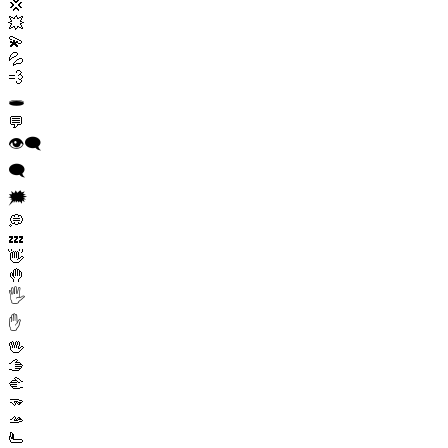
💢
💥
💫
💦
💨
🕳️
💬
👁️‍🗨️
🗨️
🗯️
💭
💤
👋
🤚
🖐️
✋
🖖
🫱
🫲
🫳
🫴
🫷