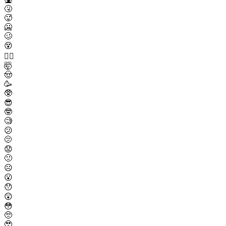
🤧
🥵
🥶
🥴
😵
😵‍💫
🤯
🤠
🥳
🥸
😎
🤓
🧐
😕
🫤
😟
🙁
☹️
😮
😯
😲
😳
🥺
🥹