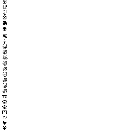
💩
🤡
👹
👺
👻
👽
👾
🤖
😺
😸
😹
😻
😼
😽
🙀
😿
😾
🙈
🙉
🙊
💌
💘
💝
💖