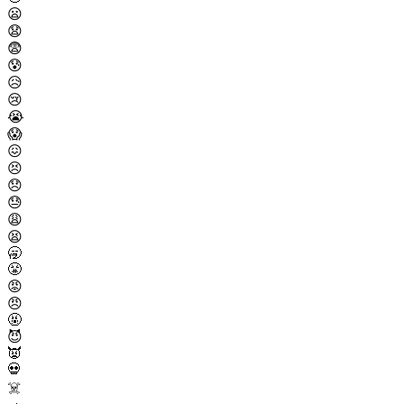
😦
😧
😨
😰
😥
😢
😭
😱
😖
😣
😞
😓
😩
😫
🥱
😤
😡
😠
🤬
😈
👿
💀
☠️