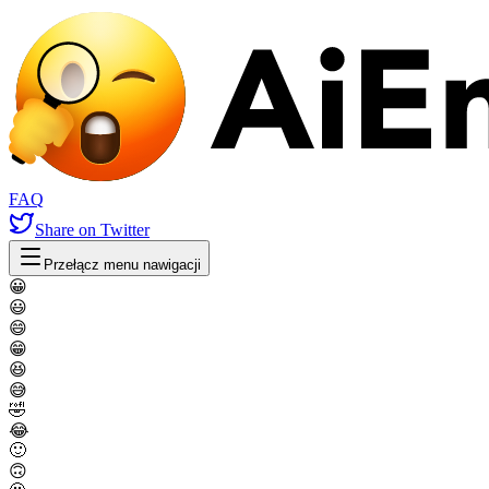
FAQ
Share
on Twitter
Przełącz menu nawigacji
😀
😃
😄
😁
😆
😅
🤣
😂
🙂
🙃