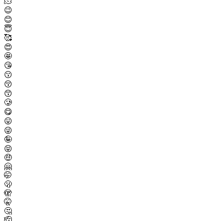
🫠
😉
😊
😇
🥰
😍
🤩
😘
😗
😚
😙
🥲
😋
😛
😜
🤪
😝
🤑
🤗
🤭
🫢
🫣
🤫
🤔
🫡