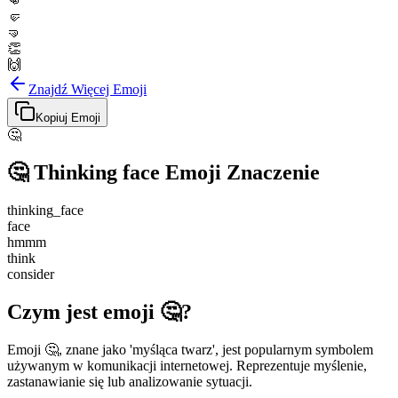
👊
🤛
🤜
👏
🙌
Znajdź Więcej Emoji
Kopiuj Emoji
🤔
🤔
Thinking face
Emoji Znaczenie
thinking_face
face
hmmm
think
consider
Czym jest emoji 🤔?
Emoji 🤔, znane jako 'myśląca twarz', jest popularnym symbolem
używanym w komunikacji internetowej. Reprezentuje myślenie,
zastanawianie się lub analizowanie sytuacji.