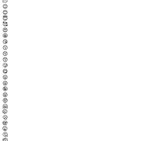
🫠
😉
😊
😇
🥰
😍
🤩
😘
😗
😚
😙
🥲
😋
😛
😜
🤪
😝
🤑
🤗
🤭
🫢
🫣
🤫
🤔
🫡