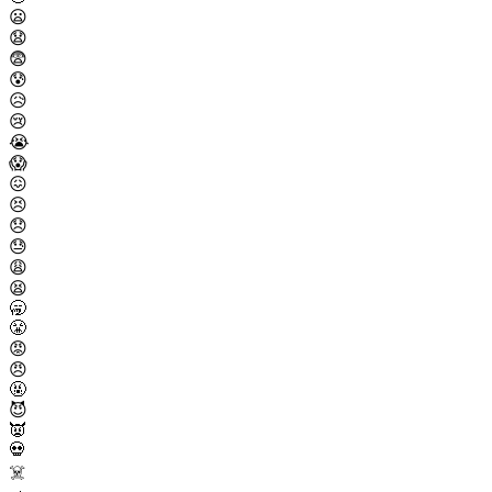
😦
😧
😨
😰
😥
😢
😭
😱
😖
😣
😞
😓
😩
😫
🥱
😤
😡
😠
🤬
😈
👿
💀
☠️