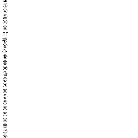
🤧
🥵
🥶
🥴
😵
😵‍💫
🤯
🤠
🥳
🥸
😎
🤓
🧐
😕
🫤
😟
🙁
☹️
😮
😯
😲
😳
🥺
🥹