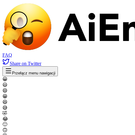
FAQ
Share
on Twitter
Przełącz menu nawigacji
😀
😃
😄
😁
😆
😅
🤣
😂
🙂
🙃