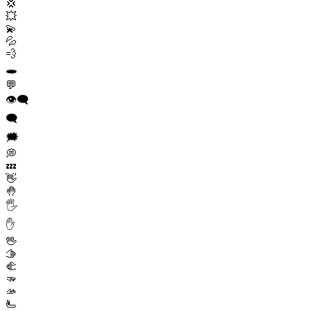
💢
💥
💫
💦
💨
🕳️
💬
👁️‍🗨️
🗨️
🗯️
💭
💤
👋
🤚
🖐️
✋
🖖
🫱
🫲
🫳
🫴
🫷