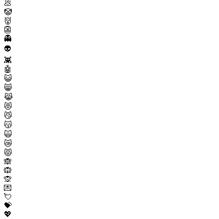
💩
🤡
👹
👺
👻
👽
👾
🤖
😺
😸
😹
😻
😼
😽
🙀
😿
😾
🙈
🙉
🙊
💌
💘
💝
💖