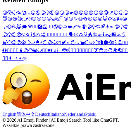
Related Emojis
😉
🤫
🥱
🥳
🥰
🥾
😜
🤥
🤤
🤧
🥺
😀
😏
🥲
🫨
😅
😝
😃
😄
😗
😫
🐵
🥂
☹️
🙂
🙁
😇
😍
😎
😈
🫠
🫡
😊
😚
😙
🤗
😬
😴
😢
😦
🌞
😣
🍻
😆
😁
😔
😺
🐯
🐷
🌬️
😭
🫥
😞
💁
😸
🗯️
💭
💁‍♂️
🎑
🤮
💁‍♀️
🌎
😡
🙎
❤️‍🩹
🩴
🥸
🤬
🥹
💩
🌈
🧍
🫵
🤪
🥵
🤓
😟
😯
😠
🤡
😽
🤏
🙌
✍️
🤦
🤦‍♂️
🤦‍♀️
🧟‍♂️
🧟‍♀️
🗣️
🐶
🐴
🐰
🐲
🏗️
🛸
🎣
🤿
🛍️
👟
🖇️
🛒
😒
😌
😲
😧
💨
🐱
🐣
⚡
😐
😳
😖
😾
💓
🤛
🙃
🤜
🐳
😑
🛀
🤢
🌘
🌚
🤑
🌝
🤐
🏋️‍♂️
👬
🙋‍♂️
⛹️‍♂️
🐥
😰
😓
👿
😻
🏋️‍♀️
👭
🇧🇫
🤠
☝️
🙋‍♀️
💆‍♂️
💇‍♂️
⛹️‍♀️
🏋️
🧑‍🤝‍🧑
🌍
🌏
🤽‍♂️
🤽‍♀️
👨‍🦯
🤽
⛈️
English
简体中文
Deutsch
Italiano
Nederlands
Polski
©
2026
AI Emoji Finder | AI Emoji Search Tool like ChatGPT
.
Wszelkie prawa zastrzeżone.