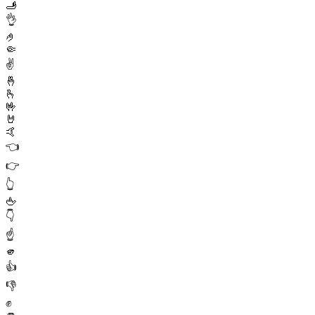
🫸
👌
🤌
🤏
✌️
🤞
🫰
🤟
🤘
🤙
👈
👉
👆
🖕
👇
☝️
🫵
👍
👎
✊