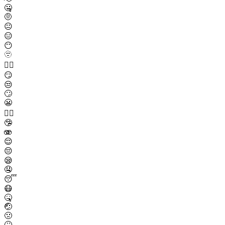
🤐
🤨
😐
😑
😶
🫥
😶‍🌫️
😏
😒
🙄
😬
😮‍💨
🤥
🫨
😌
😔
😪
🤤
😴
😷
🤒
🤕
🤢
🤮