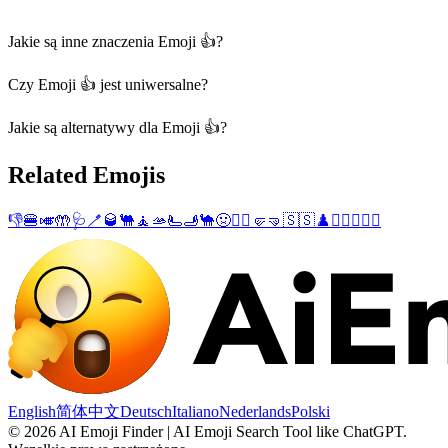
Jakie są inne znaczenia Emoji 👍?
Czy Emoji 👍 jest uniwersalne?
Jakie są alternatywy dla Emoji 👍?
Related Emojis
👎
🍔
🎺
🤲
🩺
🪥
🥃
🐫
🧘
🫴
🫷
🫸
🐪
🤢
❤️‍🔥
🤛
🤜
🇸🇸
♟️
🧘‍♂️
⏫
🧘‍♀️
English
简体中文
Deutsch
Italiano
Nederlands
Polski
©
2026
AI Emoji Finder | AI Emoji Search Tool like ChatGPT
.