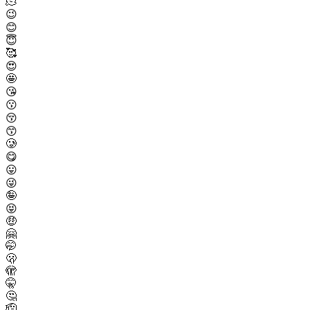
🫠
😉
😊
😇
🥰
😍
🤩
😘
😗
😚
😙
🥲
😋
😛
😜
🤪
😝
🤑
🤗
🤭
🫢
🫣
🤫
🤔
🫡