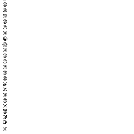
😦
😧
😨
😰
😥
😢
😭
😱
😖
😣
😞
😓
😩
😫
🥱
😤
😡
😠
🤬
😈
👿
💀
☠️