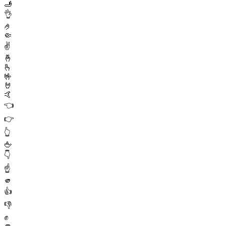
🫸
👌
🤌
🤏
✌️
🤞
🫰
🤟
🤘
🤙
👈
👉
👆
🖕
👇
☝️
🫵
👍
👎
✊