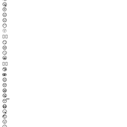
🤐
🤨
😐
😑
😶
🫥
😶‍🌫️
😏
😒
🙄
😬
😮‍💨
🤥
🫨
😌
😔
😪
🤤
😴
😷
🤒
🤕
🤢
🤮