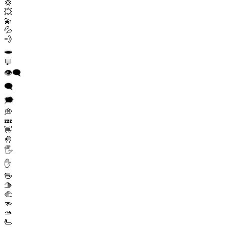
💢
💥
💫
💦
💨
🕳️
💬
👁️‍🗨️
🗨️
🗯️
💭
💤
👋
🤚
🖐️
✋
🖖
🫱
🫲
🫳
🫴
🫷