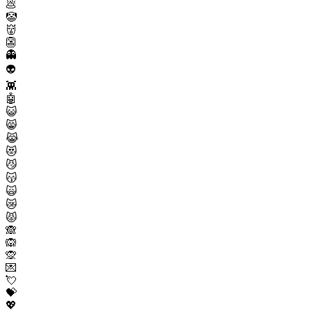
💩
🤡
👹
👺
👻
👽
👾
🤖
😺
😸
😹
😻
😼
😽
🙀
😿
😾
🙈
🙉
🙊
💌
💘
💝
💖