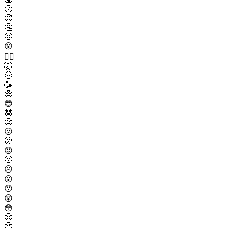
🤧
🥵
🥶
🥴
😵
😵‍💫
🤯
🤠
🥳
🥸
😎
🤓
🧐
😕
🫤
😟
🙁
☹️
😮
😯
😲
😳
🥺
🥹