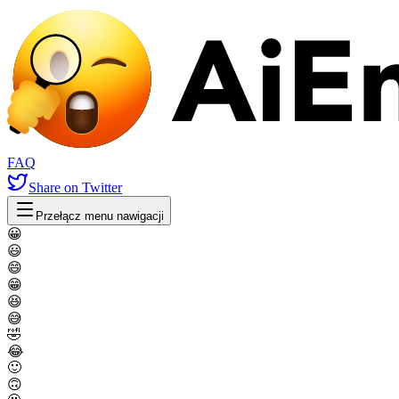
FAQ
Share
on Twitter
Przełącz menu nawigacji
😀
😃
😄
😁
😆
😅
🤣
😂
🙂
🙃