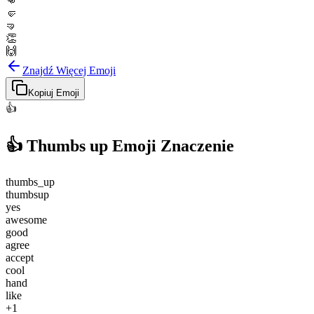
👊
🤛
🤜
👏
🙌
Znajdź Więcej Emoji
Kopiuj Emoji
👍
👍
Thumbs up
Emoji Znaczenie
thumbs_up
thumbsup
yes
awesome
good
agree
accept
cool
hand
like
+1