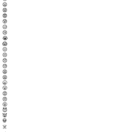
😦
😧
😨
😰
😥
😢
😭
😱
😖
😣
😞
😓
😩
😫
🥱
😤
😡
😠
🤬
😈
👿
💀
☠️