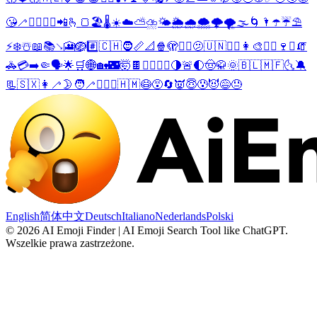
😘
🦯
❤️‍🔥
👰‍♂️
📲
🫰
🍞
🏖️
🌡️
☀️
☁️
⛅
⛈️
🌤️
🌦️
🌧️
🌨️
🌩️
🌪️
🌫️
🌀
🌂
☂️
☔
⛱️
⚡
❄️
☃️
📖
📚
↘️
🎦
🪺
#️⃣
🇨🇭
🧔
📏
📐
🍿
🫣
😵‍💫
🫤
🇺🇳
🧔‍♀️
👩‍🎨
🤸‍♀️
🍷
⛸️
🧯
🚓
💳
➡️
🤏
🗣️
🌟
🛒
🌐
🏡
🌃
🤯
🍫
👨‍⚕️
👳‍♀️
🌗
🚨
🌓
🤠
🥋
🌞
🇧🇱
🇲🇫
🌜
🔕
📃
🇸🇽
👩‍🦯
🌛
🧑‍🦯
↩️
⤴️
⤵️
🇭🇲
😷
😵
🔄
👿
😇
😰
😈
😅
😓
English
简体中文
Deutsch
Italiano
Nederlands
Polski
©
2026
AI Emoji Finder | AI Emoji Search Tool like ChatGPT
.
Wszelkie prawa zastrzeżone.