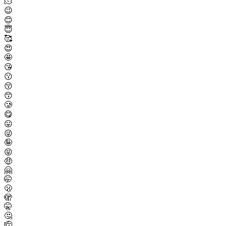
🫠
😉
😊
😇
🥰
😍
🤩
😘
😗
😚
😙
🥲
😋
😛
😜
🤪
😝
🤑
🤗
🤭
🫢
🫣
🤫
🤔
🫡