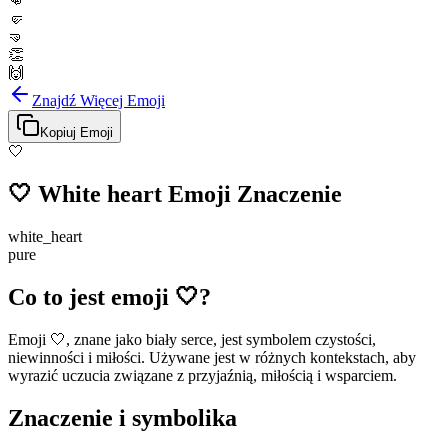
👊
🤛
🤜
👏
🙌
Znajdź Więcej Emoji
Kopiuj Emoji
🤍
🤍
White heart
Emoji Znaczenie
white_heart
pure
Co to jest emoji 🤍?
Emoji 🤍, znane jako biały serce, jest symbolem czystości,
niewinności i miłości. Używane jest w różnych kontekstach, aby
wyrazić uczucia związane z przyjaźnią, miłością i wsparciem.
Znaczenie i symbolika