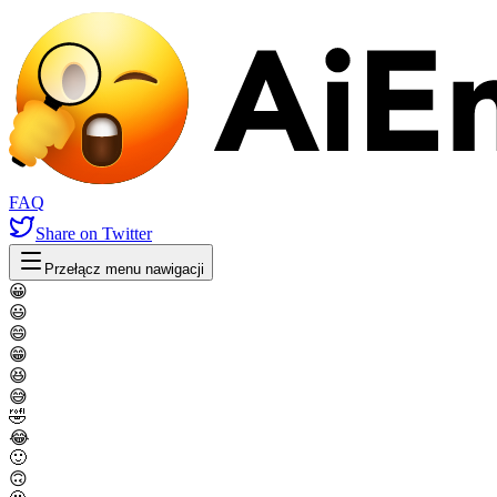
FAQ
Share
on Twitter
Przełącz menu nawigacji
😀
😃
😄
😁
😆
😅
🤣
😂
🙂
🙃