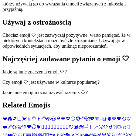
którzy używają go do wyrażania emocji związanych z miłością i
przyjaźnią.
Używaj z ostrożnością
Chociaż emoji 🤍 jest zazwyczaj pozytywne, warto pamiętać, że w
niektórych kontekstach może być źle zrozumiane. Używaj go w
odpowiednich sytuacjach, aby uniknąć nieporozumień.
Najczęściej zadawane pytania o emoji 🤍
Jakie są inne znaczenia emoji 🤍?
Czy emoji 🤍 jest używane w kulturze popularnej?
Jakie inne emoji można używać razem z 🤍?
Related Emojis
💔
💑
💕
⬜
💓
👨‍🦳
👩‍🦳
😻
😍
🦻
💗
💙
⚪
🧑‍🦳
🥰
🧡
💜
◽
🔳
🫀
🤎
💖
💞
💛
❤️‍🩹
🤕
🧕
💚
🖤
💮
💝
👩‍❤️‍👨
👨‍❤️‍👨
👩‍❤️‍👩
💘
💟
📩
🏳️
👨‍🦯
🤒
🩷
🥤
❔
❕
◻️
▫️
⛄
🔃
🕝
❤️
🕣
🇦🇪
🩶
😹
😂
👩‍⚕️
❣️
♥️
📡
🩵
🎭
↗️
🥲
🛫
🌥️
🫶
🤭
😛
😶
😼
✅
🤨
🙄
😤