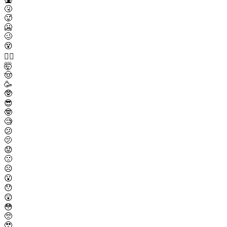
🤧
🥵
🥶
🥴
😵
😵‍💫
🤯
🤠
🥳
🥸
😎
🤓
🧐
😕
🫤
😟
🙁
☹️
😮
😯
😲
😳
🥺
🥹