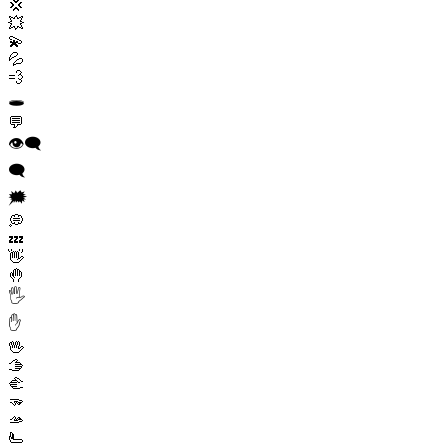
💢
💥
💫
💦
💨
🕳️
💬
👁️‍🗨️
🗨️
🗯️
💭
💤
👋
🤚
🖐️
✋
🖖
🫱
🫲
🫳
🫴
🫷