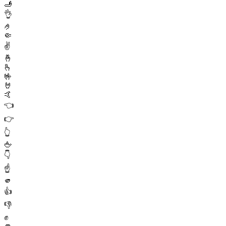
🫸
👌
🤌
🤏
✌️
🤞
🫰
🤟
🤘
🤙
👈
👉
👆
🖕
👇
☝️
🫵
👍
👎
✊