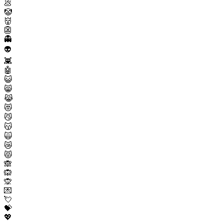
💩
🤡
👹
👺
👻
👽
👾
🤖
😺
😸
😹
😻
😼
😽
🙀
😿
😾
🙈
🙉
🙊
💌
💘
💝
💖