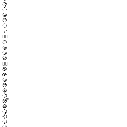
🤐
🤨
😐
😑
😶
🫥
😶‍🌫️
😏
😒
🙄
😬
😮‍💨
🤥
🫨
😌
😔
😪
🤤
😴
😷
🤒
🤕
🤢
🤮