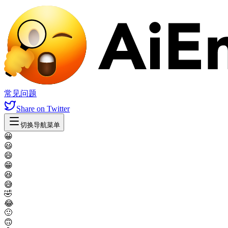
常见问题
Share
on Twitter
切换导航菜单
😀
😃
😄
😁
😆
😅
🤣
😂
🙂
🙃