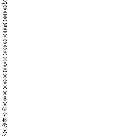
🫠
😉
😊
😇
🥰
😍
🤩
😘
😗
😚
😙
🥲
😋
😛
😜
🤪
😝
🤑
🤗
🤭
🫢
🫣
🤫
🤔