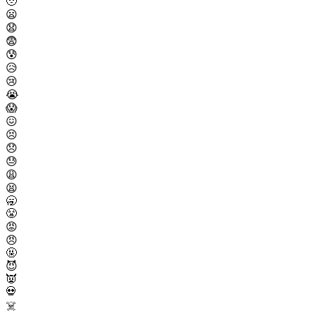
🥹
😦
😧
😨
😰
😥
😢
😭
😱
😖
😣
😞
😓
😩
😫
🥱
😤
😡
😠
🤬
😈
👿
💀
☠️