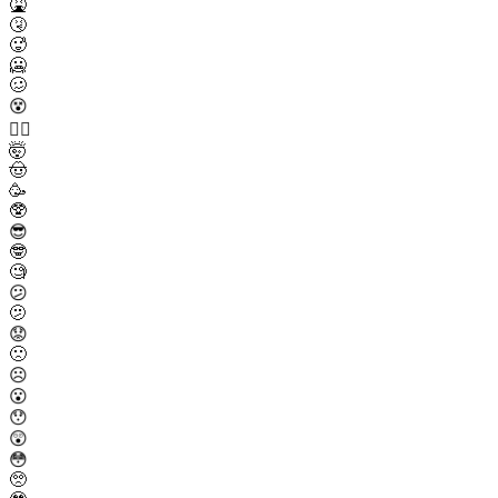
🤮
🤧
🥵
🥶
🥴
😵
😵‍💫
🤯
🤠
🥳
🥸
😎
🤓
🧐
😕
🫤
😟
🙁
☹️
😮
😯
😲
😳
🥺