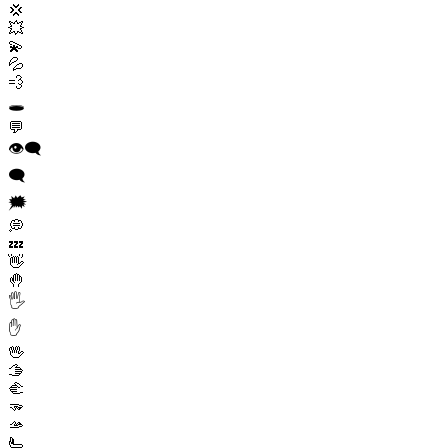
💢
💥
💫
💦
💨
🕳️
💬
👁️‍🗨️
🗨️
🗯️
💭
💤
👋
🤚
🖐️
✋
🖖
🫱
🫲
🫳
🫴
🫷