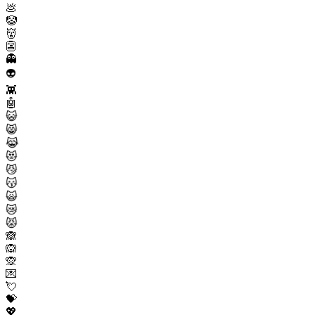
💩
🤡
👹
👺
👻
👽
👾
🤖
😺
😸
😹
😻
😼
😽
🙀
😿
😾
🙈
🙉
🙊
💌
💘
💝
💖