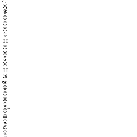
🫡
🤐
🤨
😐
😑
😶
🫥
😶‍🌫️
😏
😒
🙄
😬
😮‍💨
🤥
🫨
😌
😔
😪
🤤
😴
😷
🤒
🤕
🤢