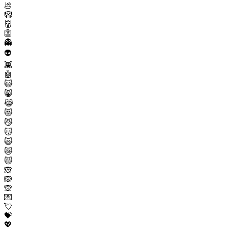
💩
🤡
👹
👺
👻
👽
👾
🤖
😺
😸
😹
😻
😼
😽
🙀
😿
😾
🙈
🙉
🙊
💌
💘
💝
💖