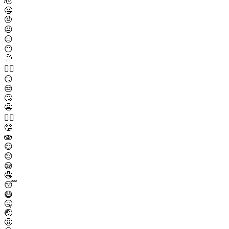
🫡
🤐
🤨
😐
😑
😶
🫥
😶‍🌫️
😏
😒
🙄
😬
😮‍💨
🤥
🫨
😌
😔
😪
🤤
😴
😷
🤒
🤕
🤢