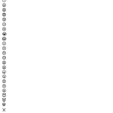
🥹
😦
😧
😨
😰
😥
😢
😭
😱
😖
😣
😞
😓
😩
😫
🥱
😤
😡
😠
🤬
😈
👿
💀
☠️