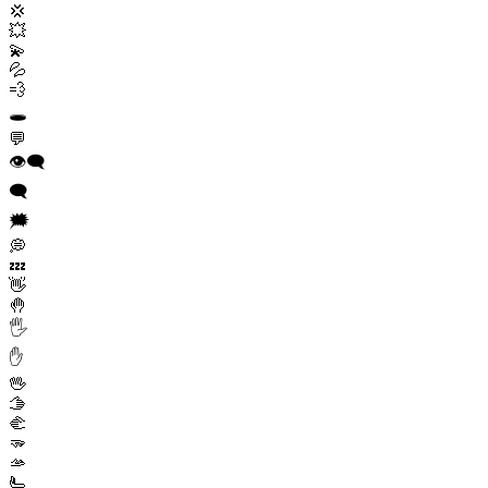
💢
💥
💫
💦
💨
🕳️
💬
👁️‍🗨️
🗨️
🗯️
💭
💤
👋
🤚
🖐️
✋
🖖
🫱
🫲
🫳
🫴
🫷