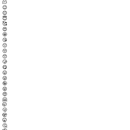
🫠
😉
😊
😇
🥰
😍
🤩
😘
😗
😚
😙
🥲
😋
😛
😜
🤪
😝
🤑
🤗
🤭
🫢
🫣
🤫
🤔