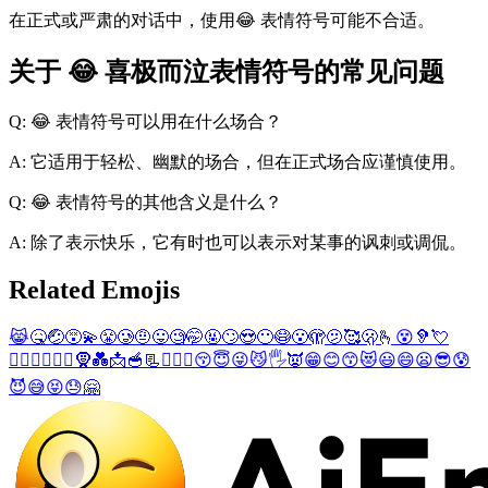
在正式或严肃的对话中，使用😂 表情符号可能不合适。
关于 😂 喜极而泣表情符号的常见问题
Q: 😂 表情符号可以用在什么场合？
A: 它适用于轻松、幽默的场合，但在正式场合应谨慎使用。
Q: 😂 表情符号的其他含义是什么？
A: 除了表示快乐，它有时也可以表示对某事的讽刺或调侃。
Related Emojis
😹
🤒
🤕
😵‍💫
😤
🥲
🤨
😛
🧐
🤭
🤬
🙄
😍
😶
😷
😮
🫣
🫤
🥰
🫢
🫰
😵
🦻
💘
👩‍❤️‍👨
👩‍❤️‍👩
🧕
💑
📩
🥣
📃
👨‍❤️‍👨
😚
😇
😜
😼
🖐️
👿
😁
😊
😙
😻
😃
😄
😦
😎
😰
😈
😅
😝
😓
🤗