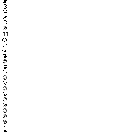
🤮
🤧
🥵
🥶
🥴
😵
😵‍💫
🤯
🤠
🥳
🥸
😎
🤓
🧐
😕
🫤
😟
🙁
☹️
😮
😯
😲
😳
🥺