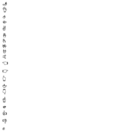
🫸
👌
🤌
🤏
✌️
🤞
🫰
🤟
🤘
🤙
👈
👉
👆
🖕
👇
☝️
🫵
👍
👎
✊