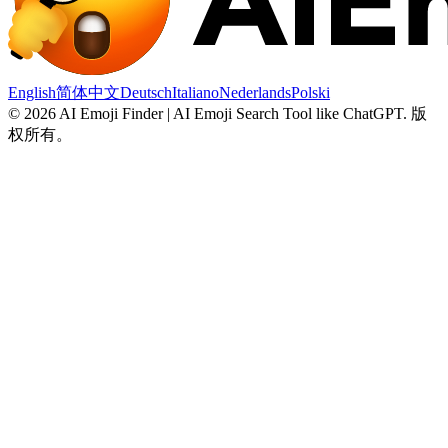
English
简体中文
Deutsch
Italiano
Nederlands
Polski
©
2026
AI Emoji Finder | AI Emoji Search Tool like ChatGPT
.
版
权所有。