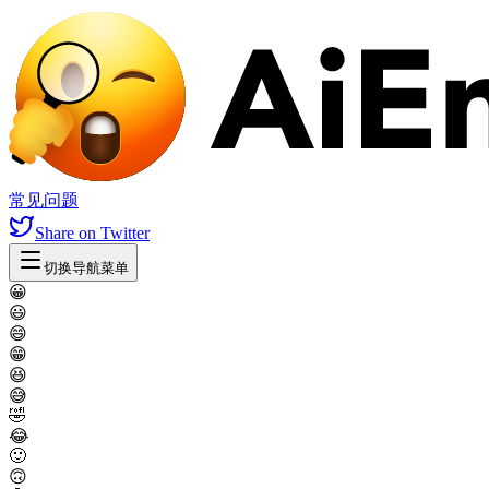
常见问题
Share
on Twitter
切换导航菜单
😀
😃
😄
😁
😆
😅
🤣
😂
🙂
🙃