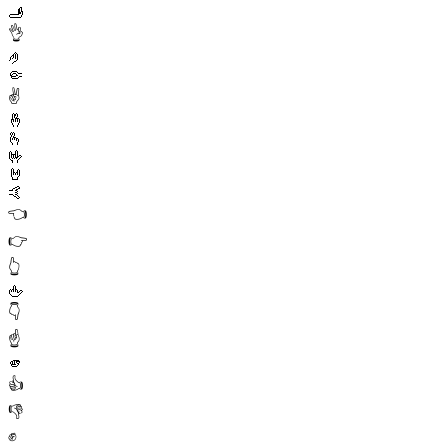
🫸
👌
🤌
🤏
✌️
🤞
🫰
🤟
🤘
🤙
👈
👉
👆
🖕
👇
☝️
🫵
👍
👎
✊