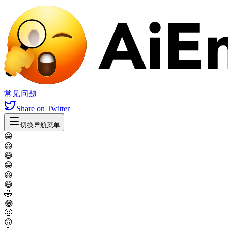
常见问题
Share
on Twitter
切换导航菜单
😀
😃
😄
😁
😆
😅
🤣
😂
🙂
🙃