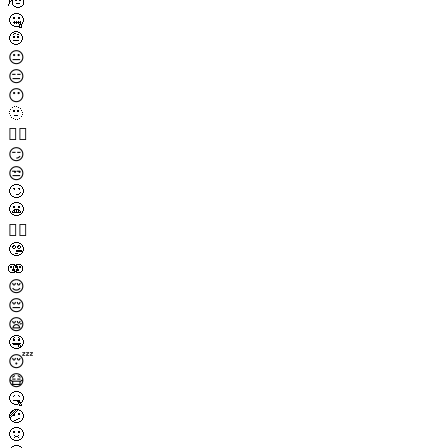
🫡
🤐
🤨
😐
😑
😶
🫥
😶‍🌫️
😏
😒
🙄
😬
😮‍💨
🤥
🫨
😌
😔
😪
🤤
😴
😷
🤒
🤕
🤢