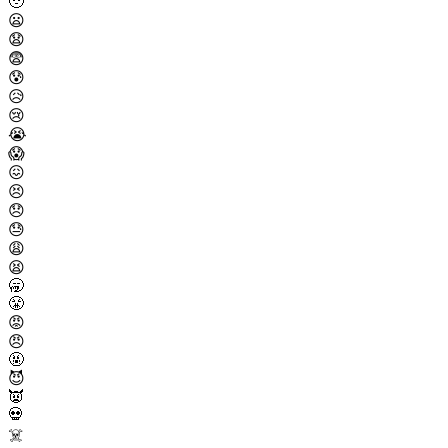
🥹
😦
😧
😨
😰
😥
😢
😭
😱
😖
😣
😞
😓
😩
😫
🥱
😤
😡
😠
🤬
😈
👿
💀
☠️