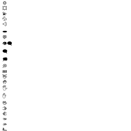
💢
💥
💫
💦
💨
🕳️
💬
👁️‍🗨️
🗨️
🗯️
💭
💤
👋
🤚
🖐️
✋
🖖
🫱
🫲
🫳
🫴
🫷