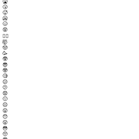
🤮
🤧
🥵
🥶
🥴
😵
😵‍💫
🤯
🤠
🥳
🥸
😎
🤓
🧐
😕
🫤
😟
🙁
☹️
😮
😯
😲
😳
🥺