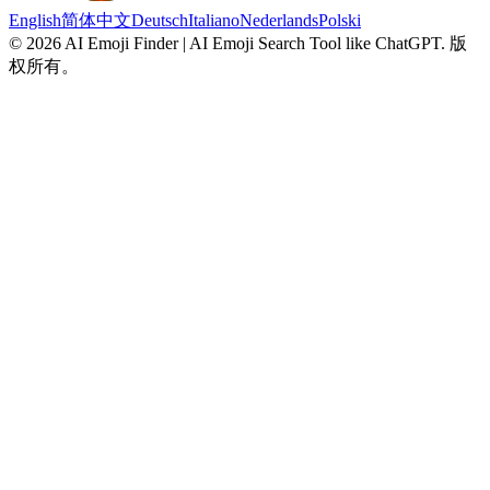
English
简体中文
Deutsch
Italiano
Nederlands
Polski
©
2026
AI Emoji Finder | AI Emoji Search Tool like ChatGPT
.
版
权所有。