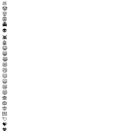
💩
🤡
👹
👺
👻
👽
👾
🤖
😺
😸
😹
😻
😼
😽
🙀
😿
😾
🙈
🙉
🙊
💌
💘
💝
💖