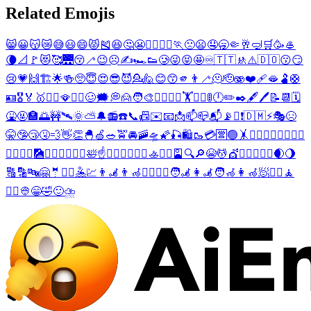
Related Emojis
😸
😀
😽
😿
😅
😃
😄
😾
🎽
😆
🤔
😬
🏃‍♂️
🏃‍♀️
🏃
🙁
😦
🤤
🥱
🤏
🥂
🤿
🛒
🥳
🥌
🌘
📐
🚩
😻
🥰
🌉
😚
🦯
😉
☹️
✍️
🏎️
👟
🥲
😜
😝
🤩
♾️
🇹🇹
🚸
⚠️
🇩🇴
😗
😏
😢
💗
🙌
🏗️
🌟
🍻
🥺
😇
😍
😎
😈
💁
🙋
😊
😙
🫵
👨‍🦯
🫠
🫡
🫨
❤️‍🩹
🫦
🫃
🛟
🪪
🎖️
🏅
🥇
🤵‍♂️
🪭
🤵‍♀️
🥴
🗯️
💭
🙍
🧑‍🎨
🦹‍♂️
🦹‍♀️
🏋️
🏋️‍♀️
🚦
🕛
✏️
✒️
🖋️
🖊️
📝
📆
🗓️
🤮
🤬
🏣
🌅
🚧
🛰️
🌞
⛅
🔔
📻
☎️
📞
📠
✉️
📧
📩
📫
📪
📬
📡
❕
❗
🇩🇲
⚡
🎭
😣
🤫
🤥
😴
🤧
💨
👋
👏
🐣
🍏
🥗
🚖
🚘
🚠
🛸
🌠
🎣
🛍️
🥾
💳
🈺
🟢
🤸
💁‍♂️
🙋‍♂️
🚣‍♂️
💆‍♂️
💇‍♂️
⛹️‍♂️
🎑
💁‍♀️
🙋‍♀️
🚣‍♀️
🛀
☝️
👳‍♂️
💆‍♀️
💇‍♀️
🚣
⛹️‍♀️
🎴
🔍
🔎
😭
💆
💇
⛹️
🤽‍♂️
👳‍♀️
🌒
🌖
🔠
🔡
🔤
🤗
🤵
🤽‍♀️
🤽
💹
👨‍🦼
👨‍🦽
🧖‍♂️
🧘‍♂️
🧑‍🦼
👩‍🦼
🧑‍🦽
👩‍🦽
🧖
🧖‍♀️
🧘
🧘‍♀️
👳
😁
🤣
🙂
⛈️