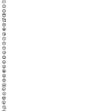
🫠
😉
😊
😇
🥰
😍
🤩
😘
😗
😚
😙
🥲
😋
😛
😜
🤪
😝
🤑
🤗
🤭
🫢
🫣
🤫
🤔