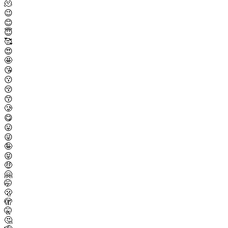
🫠
😉
😊
😇
🥰
😍
🤩
😘
😗
😚
😙
🥲
😋
😛
😜
🤪
😝
🤑
🤗
🤭
🫢
🫣
🤫
🤔