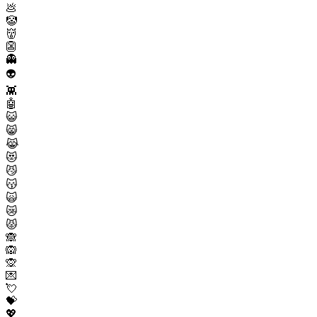
💩
🤡
👹
👺
👻
👽
👾
🤖
😺
😸
😹
😻
😼
😽
🙀
😿
😾
🙈
🙉
🙊
💌
💘
💝
💖