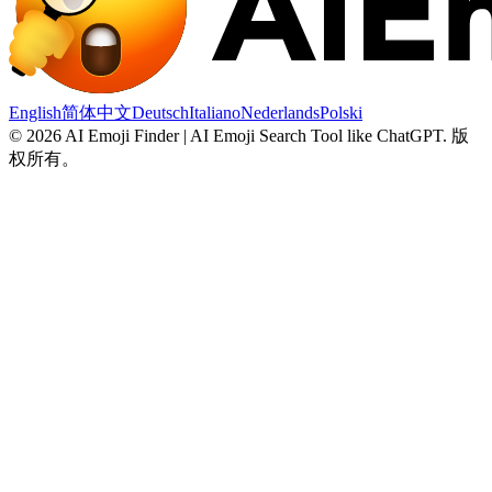
English
简体中文
Deutsch
Italiano
Nederlands
Polski
©
2026
AI Emoji Finder | AI Emoji Search Tool like ChatGPT
.
版
权所有。