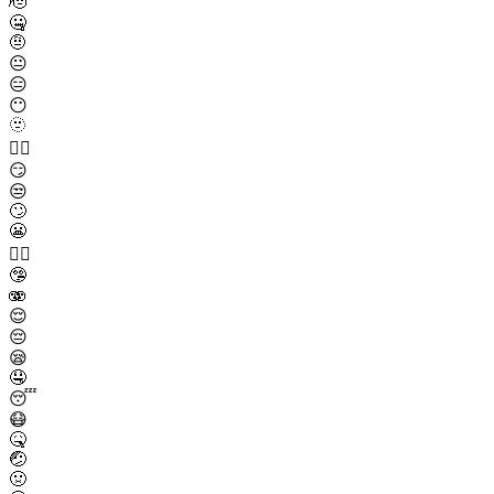
🫡
🤐
🤨
😐
😑
😶
🫥
😶‍🌫️
😏
😒
🙄
😬
😮‍💨
🤥
🫨
😌
😔
😪
🤤
😴
😷
🤒
🤕
🤢