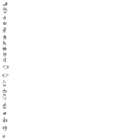
🫸
👌
🤌
🤏
✌️
🤞
🫰
🤟
🤘
🤙
👈
👉
👆
🖕
👇
☝️
🫵
👍
👎
✊