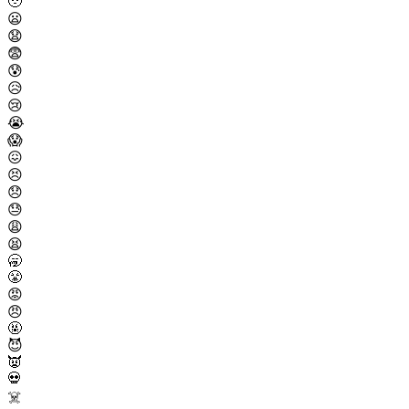
🥹
😦
😧
😨
😰
😥
😢
😭
😱
😖
😣
😞
😓
😩
😫
🥱
😤
😡
😠
🤬
😈
👿
💀
☠️