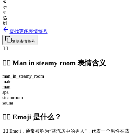
👊
🤛
🤜
👏
🙌
查找更多表情符号
复制表情符号
🧖‍♂️
🧖‍♂️
Man in steamy room
表情含义
man_in_steamy_room
male
man
spa
steamroom
sauna
🧖‍♂️ Emoji 是什么？
🧖‍♂️ Emoji，通常被称为“蒸汽房中的男人”，代表一个男性在蒸