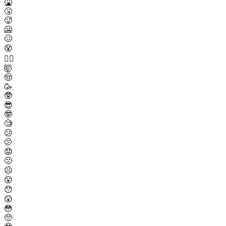
🤮
🤧
🥵
🥶
🥴
😵
😵‍💫
🤯
🤠
🥳
🥸
😎
🤓
🧐
😕
🫤
😟
🙁
☹️
😮
😯
😲
😳
🥺