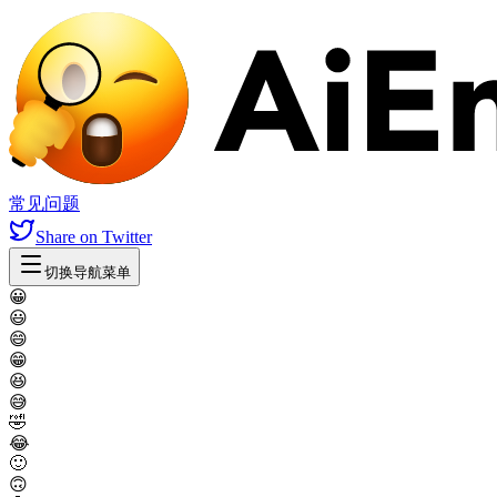
常见问题
Share
on Twitter
切换导航菜单
😀
😃
😄
😁
😆
😅
🤣
😂
🙂
🙃