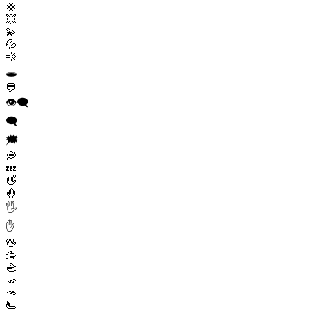
💢
💥
💫
💦
💨
🕳️
💬
👁️‍🗨️
🗨️
🗯️
💭
💤
👋
🤚
🖐️
✋
🖖
🫱
🫲
🫳
🫴
🫷