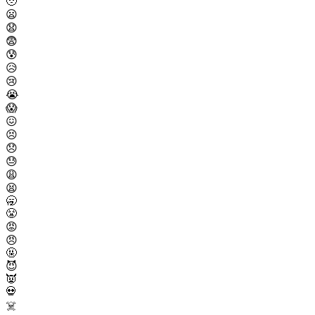
🥹
😦
😧
😨
😰
😥
😢
😭
😱
😖
😣
😞
😓
😩
😫
🥱
😤
😡
😠
🤬
😈
👿
💀
☠️