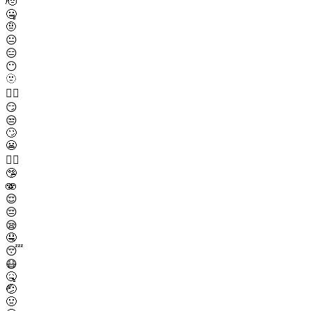
🫡
🤐
🤨
😐
😑
😶
🫥
😶‍🌫️
😏
😒
🙄
😬
😮‍💨
🤥
🫨
😌
😔
😪
🤤
😴
😷
🤒
🤕
🤢