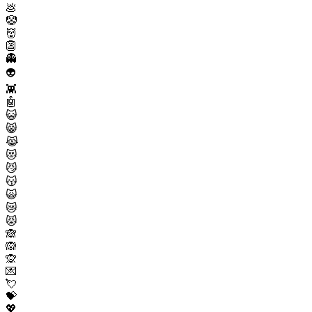
💩
🤡
👹
👺
👻
👽
👾
🤖
😺
😸
😹
😻
😼
😽
🙀
😿
😾
🙈
🙉
🙊
💌
💘
💝
💖