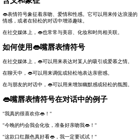
含义和象征
👄表情符号象征着亲吻、爱情和性感。它可以用来传达浪漫的
情感，或者在轻松的对话中增添趣味。
在社交媒体上，👄也常常与美容、化妆和时尚相关联。
如何使用👄嘴唇表情符号
在社交媒体上，👄可以用来表达对某人的吸引或爱慕之情。
在聊天中，👄可以用来调侃或轻松地表达亲密感。
在与朋友的对话中，👄可以用来增加幽默感或轻松的氛围。
👄嘴唇表情符号在对话中的例子
"我真的很喜欢你👄！"
"今晚的约会我会化妆，准备好亲吻我👄！"
"这款口红颜色真好看👄，我一定要试试！"