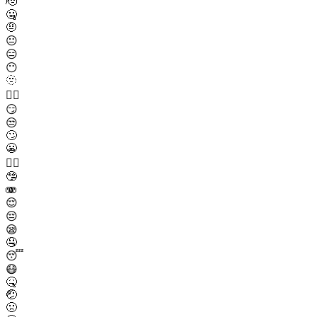
🫡
🤐
🤨
😐
😑
😶
🫥
😶‍🌫️
😏
😒
🙄
😬
😮‍💨
🤥
🫨
😌
😔
😪
🤤
😴
😷
🤒
🤕
🤢