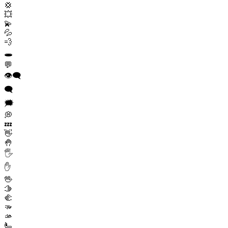
💢
💥
💫
💦
💨
🕳️
💬
👁️‍🗨️
🗨️
🗯️
💭
💤
👋
🤚
🖐️
✋
🖖
🫱
🫲
🫳
🫴
🫷