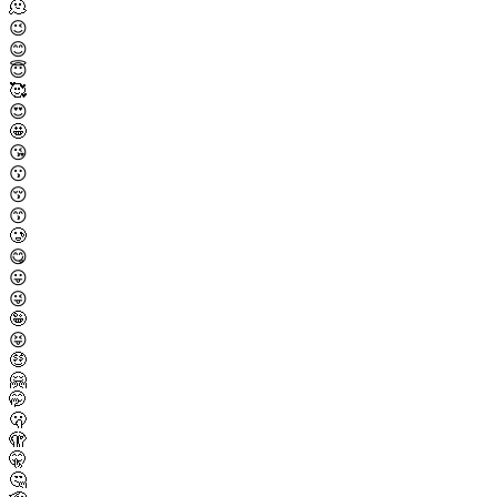
🫠
😉
😊
😇
🥰
😍
🤩
😘
😗
😚
😙
🥲
😋
😛
😜
🤪
😝
🤑
🤗
🤭
🫢
🫣
🤫
🤔