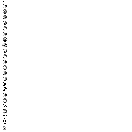
🥹
😦
😧
😨
😰
😥
😢
😭
😱
😖
😣
😞
😓
😩
😫
🥱
😤
😡
😠
🤬
😈
👿
💀
☠️