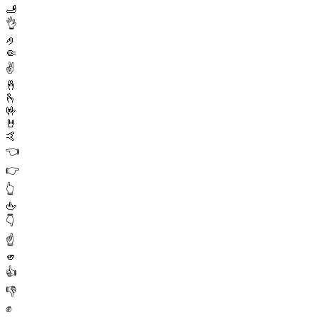
🫸
👌
🤌
🤏
✌️
🤞
🫰
🤟
🤘
🤙
👈
👉
👆
🖕
👇
☝️
🫵
👍
👎
✊