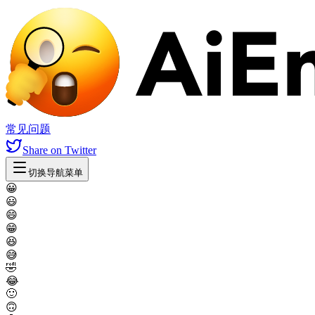
常见问题
Share
on Twitter
切换导航菜单
😀
😃
😄
😁
😆
😅
🤣
😂
🙂
🙃