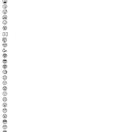
🤮
🤧
🥵
🥶
🥴
😵
😵‍💫
🤯
🤠
🥳
🥸
😎
🤓
🧐
😕
🫤
😟
🙁
☹️
😮
😯
😲
😳
🥺