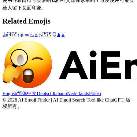
使用👎表情符号会影响我的社交媒体形象吗？过度使用可能会
给人留下负面印象。
Related Emojis
👍
🇲🇰
↕️
⏬
🫳
📉
⏳
⛄
🇸🇸
👇
♟️
⌛
English
简体中文
Deutsch
Italiano
Nederlands
Polski
©
2026
AI Emoji Finder | AI Emoji Search Tool like ChatGPT
.
版
权所有。