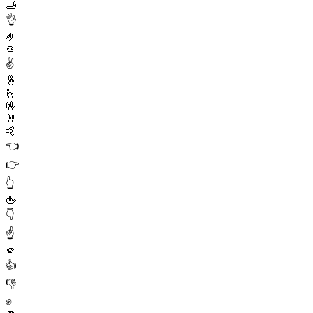
🫸
👌
🤌
🤏
✌️
🤞
🫰
🤟
🤘
🤙
👈
👉
👆
🖕
👇
☝️
🫵
👍
👎
✊