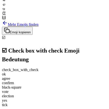
👊
🤛
🤜
👏
🙌
Mehr Emojis finden
Emoji kopieren
☑️
☑️
Check box with check
Emoji
Bedeutung
check_box_with_check
ok
agree
confirm
black-square
vote
election
yes
tick