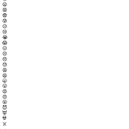
😦
😧
😨
😰
😥
😢
😭
😱
😖
😣
😞
😓
😩
😫
🥱
😤
😡
😠
🤬
😈
👿
💀
☠️