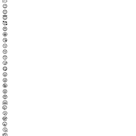
🫠
😉
😊
😇
🥰
😍
🤩
😘
😗
😚
😙
🥲
😋
😛
😜
🤪
😝
🤑
🤗
🤭
🫢
🫣
🤫
🤔
🫡