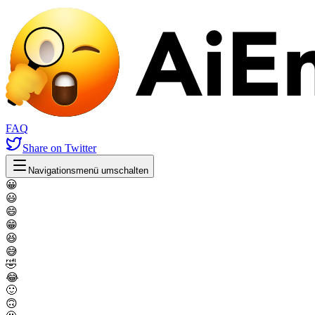
FAQ
Share
on Twitter
Navigationsmenü umschalten
😀
😃
😄
😁
😆
😅
🤣
😂
🙂
🙃