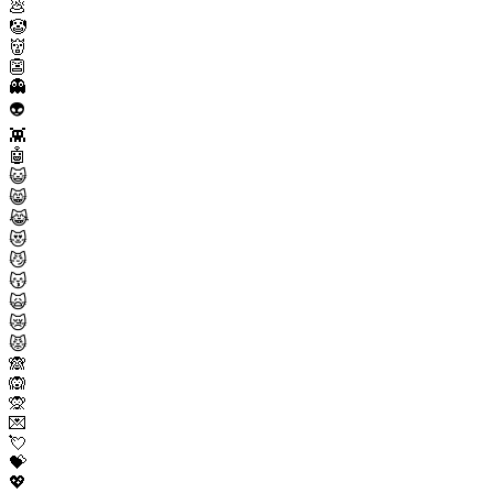
💩
🤡
👹
👺
👻
👽
👾
🤖
😺
😸
😹
😻
😼
😽
🙀
😿
😾
🙈
🙉
🙊
💌
💘
💝
💖