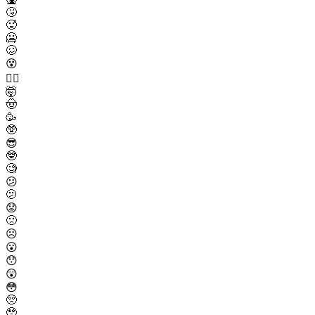
🤧
🥵
🥶
🥴
😵
😵‍💫
🤯
🤠
🥳
🥸
😎
🤓
🧐
😕
🫤
😟
🙁
☹️
😮
😯
😲
😳
🥺
🥹