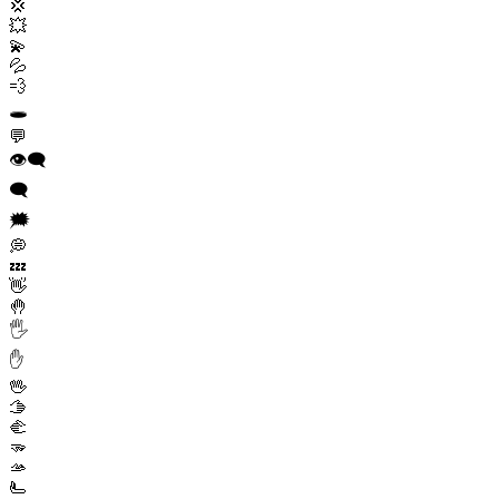
💢
💥
💫
💦
💨
🕳️
💬
👁️‍🗨️
🗨️
🗯️
💭
💤
👋
🤚
🖐️
✋
🖖
🫱
🫲
🫳
🫴
🫷