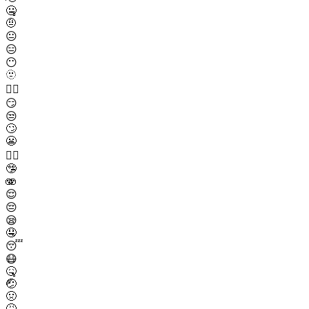
🤐
🤨
😐
😑
😶
🫥
😶‍🌫️
😏
😒
🙄
😬
😮‍💨
🤥
🫨
😌
😔
😪
🤤
😴
😷
🤒
🤕
🤢
🤮