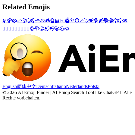
Related Emojis
🫅
🫣
🪺
✅
🫢
🤒
🤕
👲
👰
💑
🔏
🔐
📔
🗳️
🦻
🧑‍🦯
💘
💝
🧕
🌾
🌐
😷
😵
😮
😻
👩‍❤️‍👨
👨‍❤️‍👨
👩‍❤️‍👩
😂
🤭
😤
📬
📭
🥰
😍
😹
English
简体中文
Deutsch
Italiano
Nederlands
Polski
©
2026
AI Emoji Finder | AI Emoji Search Tool like ChatGPT
.
Alle
Rechte vorbehalten.