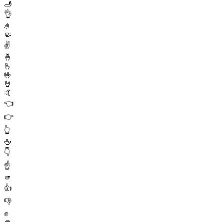
🫸
👌
🤌
🤏
✌️
🤞
🫰
🤟
🤘
🤙
👈
👉
👆
🖕
👇
☝️
🫵
👍
👎
✊