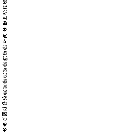
💩
🤡
👹
👺
👻
👽
👾
🤖
😺
😸
😹
😻
😼
😽
🙀
😿
😾
🙈
🙉
🙊
💌
💘
💝
💖