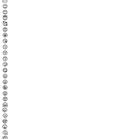
🫠
😉
😊
😇
🥰
😍
🤩
😘
😗
😚
😙
🥲
😋
😛
😜
🤪
😝
🤑
🤗
🤭
🫢
🫣
🤫
🤔
🫡