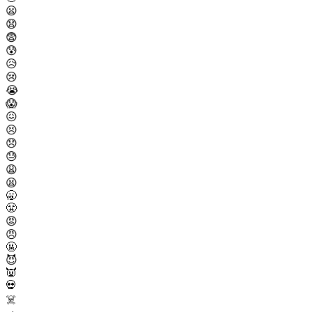
😦
😧
😨
😰
😥
😢
😭
😱
😖
😣
😞
😓
😩
😫
🥱
😤
😡
😠
🤬
😈
👿
💀
☠️