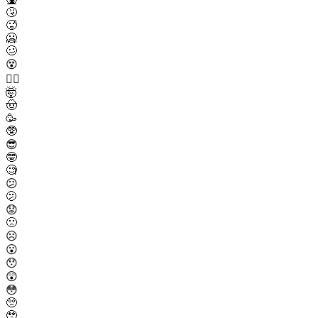
🤧
🥵
🥶
🥴
😵
😵‍💫
🤯
🤠
🥳
🥸
😎
🤓
🧐
😕
🫤
😟
🙁
☹️
😮
😯
😲
😳
🥺
🥹