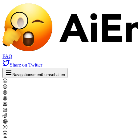
FAQ
Share
on Twitter
Navigationsmenü umschalten
😀
😃
😄
😁
😆
😅
🤣
😂
🙂
🙃