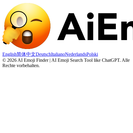
English
简体中文
Deutsch
Italiano
Nederlands
Polski
©
2026
AI Emoji Finder | AI Emoji Search Tool like ChatGPT
.
Alle
Rechte vorbehalten.