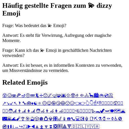
Häufig gestellte Fragen zum 💫 dizzy
Emoji
Frage: Was bedeutet das 💫 Emoji?
Antwort: Es steht für Verwirrung, Aufregung oder magische
Momente.
Frage: Kann ich das 💫 Emoji in geschäftlichen Nachrichten
verwenden?
Antwort: Es ist besser, es in informellen Kontexten zu verwenden,
um Missverständnisse zu vermeiden.
Related Emojis
😵
🥴
🫨
🍕
🪔
🤨
💤
🦎
➗
😞
🌌
🤿
🧩
🌆
💠
🥸
🤌
🤏
🚴
🦕
🏙️
🚲
💿
📀
↗️
↘️
↙️
↖️
🌂
🔧
🧰
♦️
☯️
🔅
🙃
😋
🤪
😴
😷
🙁
😥
👈
👉
👆
👇
☝️
👎
🙍‍♂️
🙍‍♀️
🤦
🤦‍♂️
🤦‍♀️
🧑‍🦼
👨‍🦼
👩‍🦼
🧑‍🦽
👨‍🦽
👩‍🦽
🚴‍♂️
🚴‍♀️
🚵
🚵‍♂️
🚵‍♀️
🪿
🐊
🦖
🫛
🍽️
🗺️
🌋
🌃
🌇
🌊
🧨
🎐
🎯
🔮
🎲
🪩
💍
💎
🎛️
🎷
📱
☎️
📞
💻
💽
🏮
📑
⛏️
⚗️
🧷
⚰️
⚱️
♿
🚫
🚳
⬆️
⬇️
↕️
↔️
↪️
⤴️
⤵️
▶️
◀️
🔼
⏫
🔽
⏬
❎
🈹
🔺
🔻
🇩🇿
🇱🇾
🇻🇦