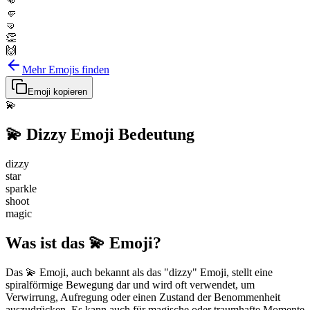
👊
🤛
🤜
👏
🙌
Mehr Emojis finden
Emoji kopieren
💫
💫
Dizzy
Emoji Bedeutung
dizzy
star
sparkle
shoot
magic
Was ist das 💫 Emoji?
Das 💫 Emoji, auch bekannt als das "dizzy" Emoji, stellt eine
spiralförmige Bewegung dar und wird oft verwendet, um
Verwirrung, Aufregung oder einen Zustand der Benommenheit
auszudrücken. Es kann auch für magische oder traumhafte Momente