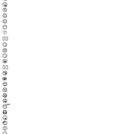
🤐
🤨
😐
😑
😶
🫥
😶‍🌫️
😏
😒
🙄
😬
😮‍💨
🤥
🫨
😌
😔
😪
🤤
😴
😷
🤒
🤕
🤢
🤮