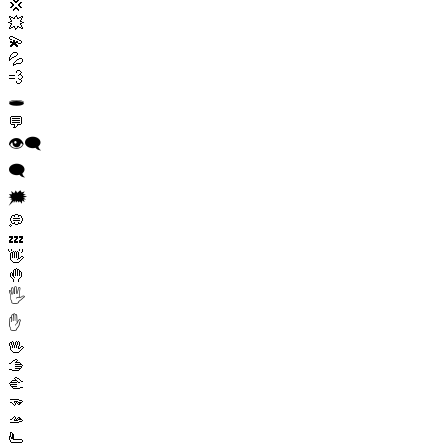
💢
💥
💫
💦
💨
🕳️
💬
👁️‍🗨️
🗨️
🗯️
💭
💤
👋
🤚
🖐️
✋
🖖
🫱
🫲
🫳
🫴
🫷