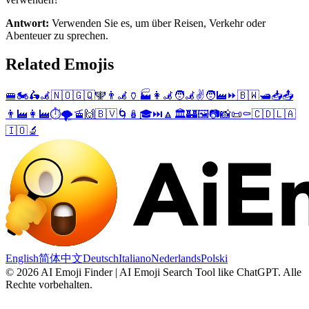
Antwort:
Verwenden Sie es, um über Reisen, Verkehr oder
Abenteuer zu sprechen.
Related Emojis
🚝
🏍️
🛵
🦼
🇳🇴
🇬🇶
🕎
👨‍🦼
🏺
🏭
👩‍🦼
🧑‍🦼
✌️
🧑‍🏭
⏩
🇧🇼
🛥️
📥
📤
👨‍🏭
👩‍🏭
⏱️
🌪️
🚡
🙌
🇧🇻
🌀
🪆
🎓
⏭️
🔼
🏛️
🏰
🖼️
📷
📸
📜
⚰️
🇨🇩
🇱🇦
🇮🇴
🔬
English
简体中文
Deutsch
Italiano
Nederlands
Polski
©
2026
AI Emoji Finder | AI Emoji Search Tool like ChatGPT
.
Alle
Rechte vorbehalten.