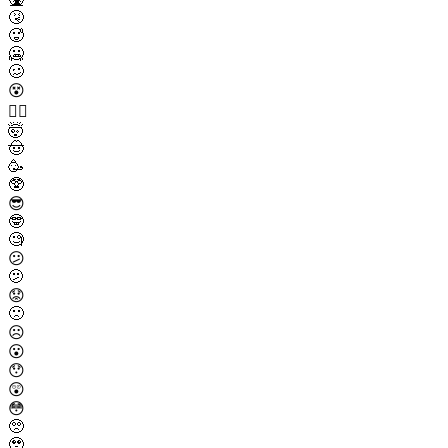
🤧
🥵
🥶
🥴
😵
😵‍💫
🤯
🤠
🥳
🥸
😎
🤓
🧐
😕
🫤
😟
🙁
☹️
😮
😯
😲
😳
🥺
🥹