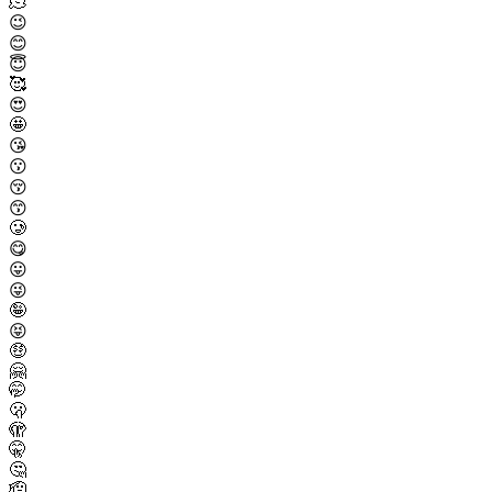
🫠
😉
😊
😇
🥰
😍
🤩
😘
😗
😚
😙
🥲
😋
😛
😜
🤪
😝
🤑
🤗
🤭
🫢
🫣
🤫
🤔
🫡