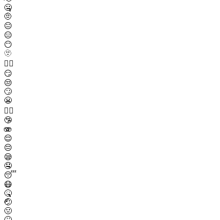
🤐
🤨
😐
😑
😶
🫥
😶‍🌫️
😏
😒
🙄
😬
😮‍💨
🤥
🫨
😌
😔
😪
🤤
😴
😷
🤒
🤕
🤢
🤮