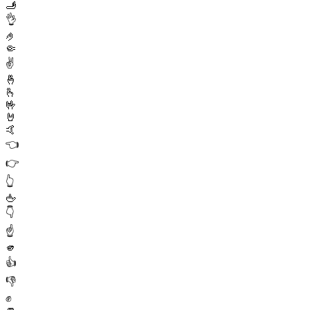
🫸
👌
🤌
🤏
✌️
🤞
🫰
🤟
🤘
🤙
👈
👉
👆
🖕
👇
☝️
🫵
👍
👎
✊