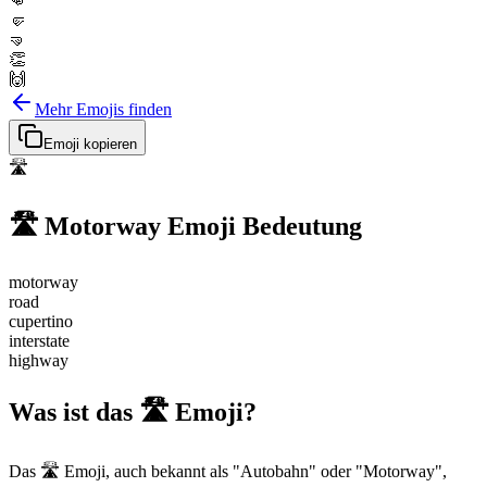
👊
🤛
🤜
👏
🙌
Mehr Emojis finden
Emoji kopieren
🛣️
🛣️
Motorway
Emoji Bedeutung
motorway
road
cupertino
interstate
highway
Was ist das 🛣️ Emoji?
Das 🛣️ Emoji, auch bekannt als "Autobahn" oder "Motorway",