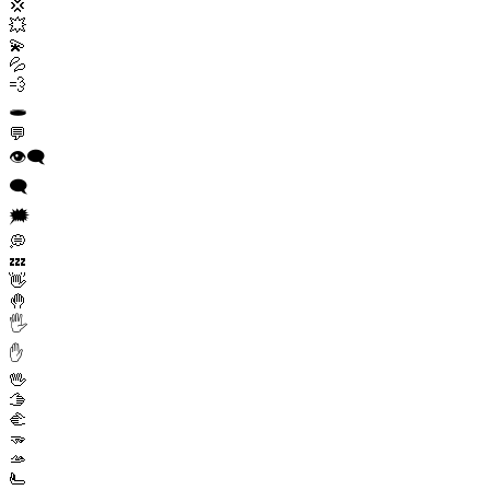
💢
💥
💫
💦
💨
🕳️
💬
👁️‍🗨️
🗨️
🗯️
💭
💤
👋
🤚
🖐️
✋
🖖
🫱
🫲
🫳
🫴
🫷