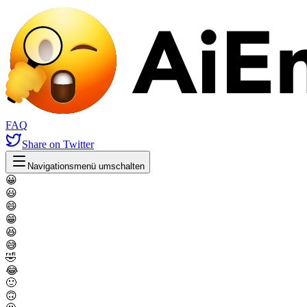
FAQ
Share
on Twitter
Navigationsmenü umschalten
😀
😃
😄
😁
😆
😅
🤣
😂
🙂
🙃