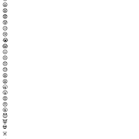
😦
😧
😨
😰
😥
😢
😭
😱
😖
😣
😞
😓
😩
😫
🥱
😤
😡
😠
🤬
😈
👿
💀
☠️