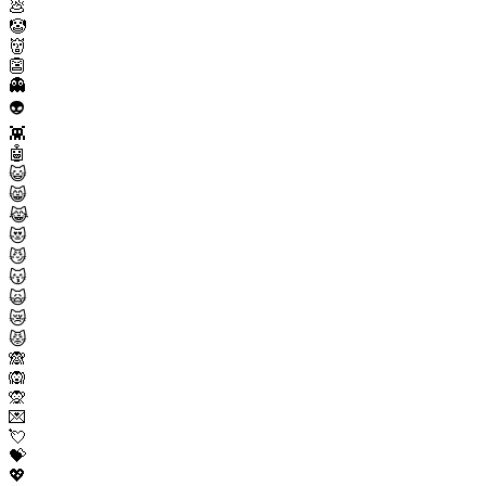
💩
🤡
👹
👺
👻
👽
👾
🤖
😺
😸
😹
😻
😼
😽
🙀
😿
😾
🙈
🙉
🙊
💌
💘
💝
💖