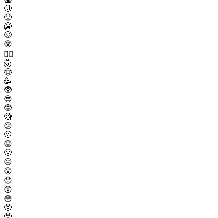
🤧
🥵
🥶
🥴
😵
😵‍💫
🤯
🤠
🥳
🥸
😎
🤓
🧐
😕
🫤
😟
🙁
☹️
😮
😯
😲
😳
🥺
🥹