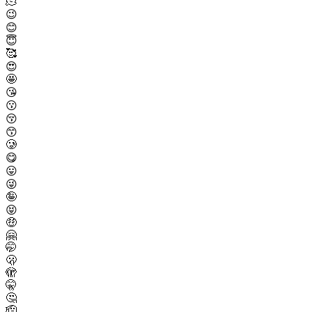
🫠
😉
😊
😇
🥰
😍
🤩
😘
😗
😚
😙
🥲
😋
😛
😜
🤪
😝
🤑
🤗
🤭
🫢
🫣
🤫
🤔
🫡