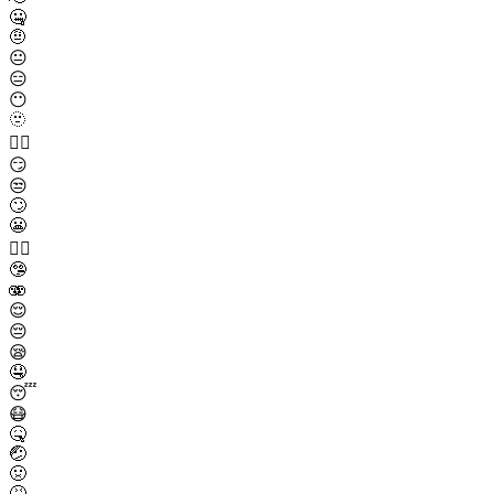
🤐
🤨
😐
😑
😶
🫥
😶‍🌫️
😏
😒
🙄
😬
😮‍💨
🤥
🫨
😌
😔
😪
🤤
😴
😷
🤒
🤕
🤢
🤮