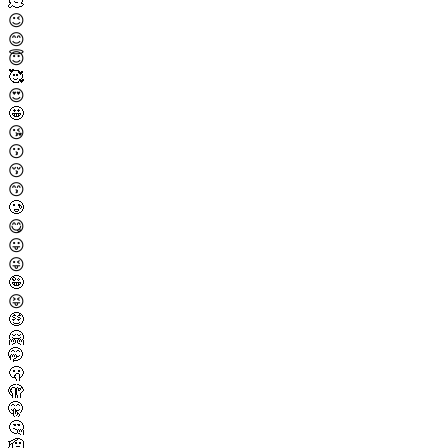
🫠
😉
😊
😇
🥰
😍
🤩
😘
😗
😚
😙
🥲
😋
😛
😜
🤪
😝
🤑
🤗
🤭
🫢
🫣
🤫
🤔
🫡