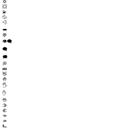
💢
💥
💫
💦
💨
🕳️
💬
👁️‍🗨️
🗨️
🗯️
💭
💤
👋
🤚
🖐️
✋
🖖
🫱
🫲
🫳
🫴
🫷