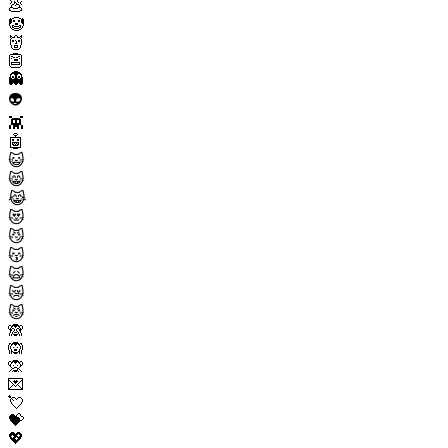
💩
🤡
👹
👺
👻
👽
👾
🤖
😺
😸
😹
😻
😼
😽
🙀
😿
😾
🙈
🙉
🙊
💌
💘
💝
💖