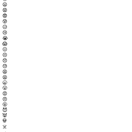
😦
😧
😨
😰
😥
😢
😭
😱
😖
😣
😞
😓
😩
😫
🥱
😤
😡
😠
🤬
😈
👿
💀
☠️