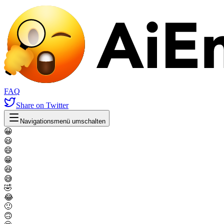
FAQ
Share
on Twitter
Navigationsmenü umschalten
😀
😃
😄
😁
😆
😅
🤣
😂
🙂
🙃