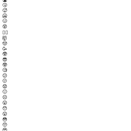
🤧
🥵
🥶
🥴
😵
😵‍💫
🤯
🤠
🥳
🥸
😎
🤓
🧐
😕
🫤
😟
🙁
☹️
😮
😯
😲
😳
🥺
🥹