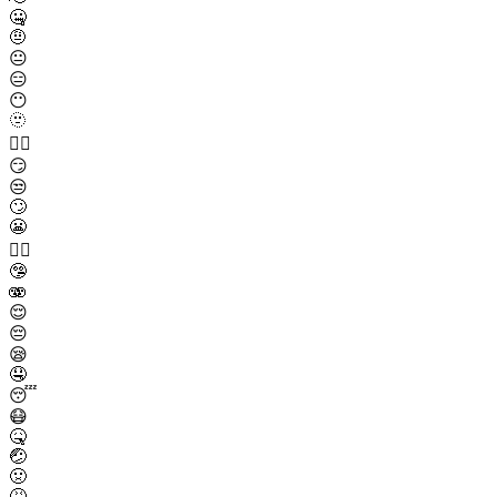
🤐
🤨
😐
😑
😶
🫥
😶‍🌫️
😏
😒
🙄
😬
😮‍💨
🤥
🫨
😌
😔
😪
🤤
😴
😷
🤒
🤕
🤢
🤮