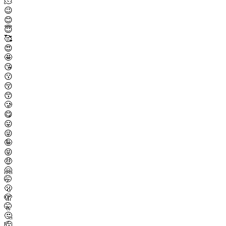
🫠
😉
😊
😇
🥰
😍
🤩
😘
😗
😚
😙
🥲
😋
😛
😜
🤪
😝
🤑
🤗
🤭
🫢
🫣
🤫
🤔
🫡