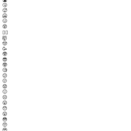
🤧
🥵
🥶
🥴
😵
😵‍💫
🤯
🤠
🥳
🥸
😎
🤓
🧐
😕
🫤
😟
🙁
☹️
😮
😯
😲
😳
🥺
🥹