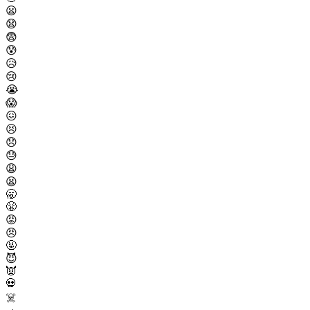
😦
😧
😨
😰
😥
😢
😭
😱
😖
😣
😞
😓
😩
😫
🥱
😤
😡
😠
🤬
😈
👿
💀
☠️