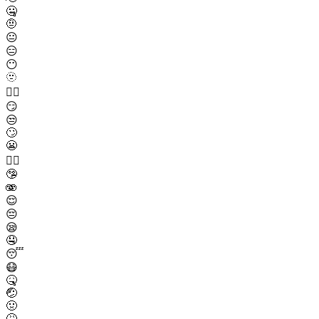
🤐
🤨
😐
😑
😶
🫥
😶‍🌫️
😏
😒
🙄
😬
😮‍💨
🤥
🫨
😌
😔
😪
🤤
😴
😷
🤒
🤕
🤢
🤮