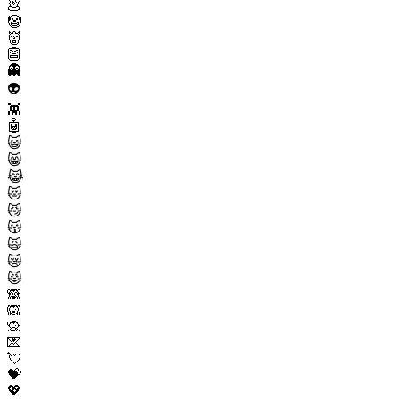
💩
🤡
👹
👺
👻
👽
👾
🤖
😺
😸
😹
😻
😼
😽
🙀
😿
😾
🙈
🙉
🙊
💌
💘
💝
💖