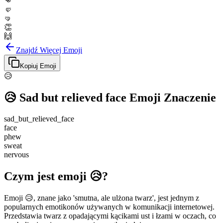
👊
🤛
🤜
👏
🙌
Znajdź Więcej Emoji
Kopiuj Emoji
😥
😥
Sad but relieved face
Emoji Znaczenie
sad_but_relieved_face
face
phew
sweat
nervous
Czym jest emoji 😥?
Emoji 😥, znane jako 'smutna, ale ulżona twarz', jest jednym z
popularnych emotikonów używanych w komunikacji internetowej.
Przedstawia twarz z opadającymi kącikami ust i łzami w oczach, co