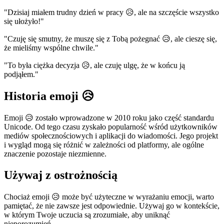
"Dzisiaj miałem trudny dzień w pracy 😥, ale na szczęście wszystko
się ułożyło!"
"Czuję się smutny, że muszę się z Tobą pożegnać 😥, ale cieszę się,
że mieliśmy wspólne chwile."
"To była ciężka decyzja 😥, ale czuję ulgę, że w końcu ją
podjąłem."
Historia emoji 😥
Emoji 😥 zostało wprowadzone w 2010 roku jako część standardu
Unicode. Od tego czasu zyskało popularność wśród użytkowników
mediów społecznościowych i aplikacji do wiadomości. Jego projekt
i wygląd mogą się różnić w zależności od platformy, ale ogólne
znaczenie pozostaje niezmienne.
Używaj z ostrożnością
Chociaż emoji 😥 może być użyteczne w wyrażaniu emocji, warto
pamiętać, że nie zawsze jest odpowiednie. Używaj go w kontekście,
w którym Twoje uczucia są zrozumiałe, aby uniknąć
nieporozumień.