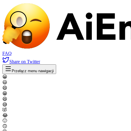
FAQ
Share
on Twitter
Przełącz menu nawigacji
😀
😃
😄
😁
😆
😅
🤣
😂
🙂
🙃