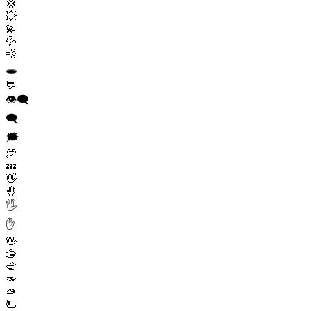
💢
💥
💫
💦
💨
🕳️
💬
👁️‍🗨️
🗨️
🗯️
💭
💤
👋
🤚
🖐️
✋
🖖
🫱
🫲
🫳
🫴
🫷