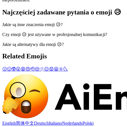
Najczęściej zadawane pytania o emoji 😥
Jakie są inne znaczenia emoji 😥?
Czy emoji 😥 jest używane w profesjonalnej komunikacji?
Jakie są alternatywy dla emoji 😥?
Related Emojis
🤢
😌
🥸
😲
😧
😞
🫡
😒
🫥
😐
😟
😫
🌞
🌜
English
简体中文
Deutsch
Italiano
Nederlands
Polski