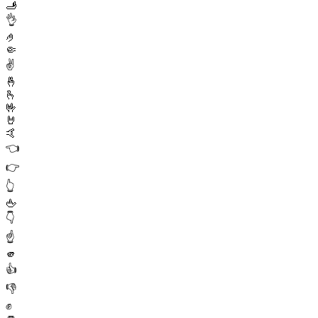
🫸
👌
🤌
🤏
✌️
🤞
🫰
🤟
🤘
🤙
👈
👉
👆
🖕
👇
☝️
🫵
👍
👎
✊