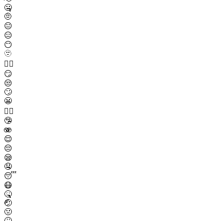
🤐
🤨
😐
😑
😶
🫥
😶‍🌫️
😏
😒
🙄
😬
😮‍💨
🤥
🫨
😌
😔
😪
🤤
😴
😷
🤒
🤕
🤢
🤮