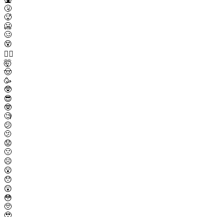
🤧
🥵
🥶
🥴
😵
😵‍💫
🤯
🤠
🥳
🥸
😎
🤓
🧐
😕
🫤
😟
🙁
☹️
😮
😯
😲
😳
🥺
🥹