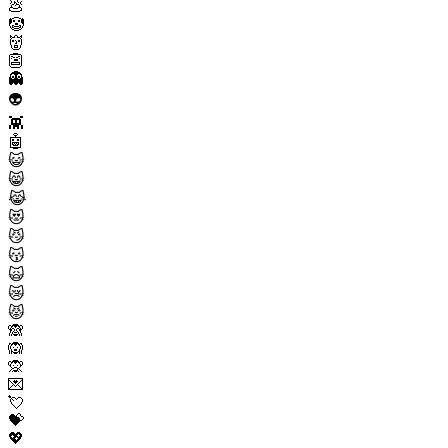
💩
🤡
👹
👺
👻
👽
👾
🤖
😺
😸
😹
😻
😼
😽
🙀
😿
😾
🙈
🙉
🙊
💌
💘
💝
💖