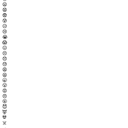
😦
😧
😨
😰
😥
😢
😭
😱
😖
😣
😞
😓
😩
😫
🥱
😤
😡
😠
🤬
😈
👿
💀
☠️