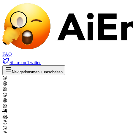
FAQ
Share
on Twitter
Navigationsmenü umschalten
😀
😃
😄
😁
😆
😅
🤣
😂
🙂
🙃