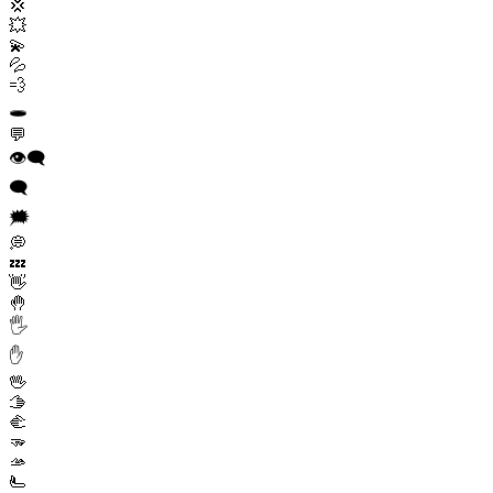
💢
💥
💫
💦
💨
🕳️
💬
👁️‍🗨️
🗨️
🗯️
💭
💤
👋
🤚
🖐️
✋
🖖
🫱
🫲
🫳
🫴
🫷