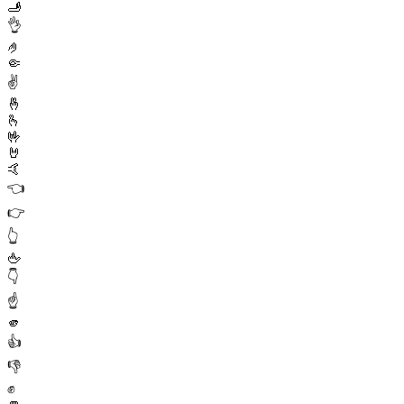
🫸
👌
🤌
🤏
✌️
🤞
🫰
🤟
🤘
🤙
👈
👉
👆
🖕
👇
☝️
🫵
👍
👎
✊