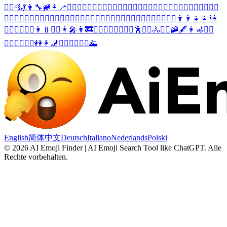
🚵‍♂️
🚵
💃
👩‍🔧
🚞
👩‍🦯
🙎‍♀️
🧍‍♀️
🏃‍♀️
🚴‍♀️
⛹️‍♀️
🚶‍♀️
🧗‍♀️
💁‍♀️
🙋‍♀️
🏋️‍♀️
🙍‍♀️
🙎‍♂️
🙇‍♀️
🤦‍♀️
🧍‍♂️
🧎‍♀️
🏃‍♂️
🏌️‍♀️
🏄‍♀️
🏊‍♀️
🚴‍♂️
🤸‍♀️
🤹‍♀️
🙅‍♀️
🙆‍♀️
👷‍♀️
👳‍♀️
💆‍♀️
💇‍♀️
🚣‍♀️
⛹️‍♂️
🤾‍♀️
👩‍👩‍👧‍👧
👫
🤽‍♀️
🤵‍♀️
👰‍♀️
👩‍🍼
🤷‍♀️
👩‍🎤
👩‍🚒
🦹‍♀️
🧙‍♀️
🧟‍♀️
🚶‍♂️
🕺
🧗‍♂️
🚴
🤼‍♀️
🚠
🖋️
👩‍🦽
💁‍♂️
🙋‍♂️
👮‍♀️
🏋️‍♂️
👭
👩‍🦼
👯‍♀️
🧖‍♀️
🧘‍♀️
🌄
English
简体中文
Deutsch
Italiano
Nederlands
Polski
©
2026
AI Emoji Finder | AI Emoji Search Tool like ChatGPT
.
Alle
Rechte vorbehalten.