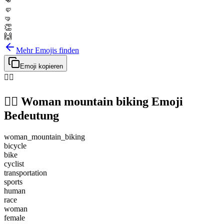
👊
🤛
🤜
👏
🙌
Mehr Emojis finden
Emoji kopieren
🚵‍♀️
🚵‍♀️
Woman mountain biking
Emoji
Bedeutung
woman_mountain_biking
bicycle
bike
cyclist
transportation
sports
human
race
woman
female