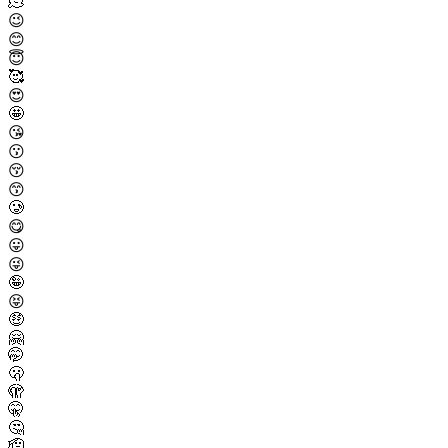
🫠
😉
😊
😇
🥰
😍
🤩
😘
😗
😚
😙
🥲
😋
😛
😜
🤪
😝
🤑
🤗
🤭
🫢
🫣
🤫
🤔
🫡