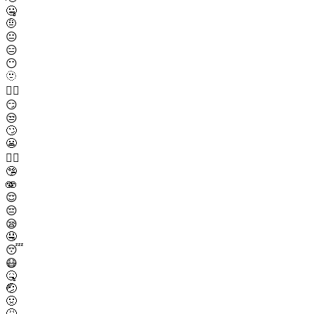
🤐
🤨
😐
😑
😶
🫥
😶‍🌫️
😏
😒
🙄
😬
😮‍💨
🤥
🫨
😌
😔
😪
🤤
😴
😷
🤒
🤕
🤢
🤮