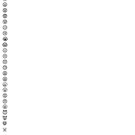
😦
😧
😨
😰
😥
😢
😭
😱
😖
😣
😞
😓
😩
😫
🥱
😤
😡
😠
🤬
😈
👿
💀
☠️