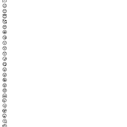
🫠
😉
😊
😇
🥰
😍
🤩
😘
😗
😚
😙
🥲
😋
😛
😜
🤪
😝
🤑
🤗
🤭
🫢
🫣
🤫
🤔
🫡