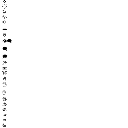
💢
💥
💫
💦
💨
🕳️
💬
👁️‍🗨️
🗨️
🗯️
💭
💤
👋
🤚
🖐️
✋
🖖
🫱
🫲
🫳
🫴
🫷