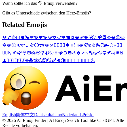
Wann sollte ich das 💛 Emoji verwenden?
Gibt es Unterschiede zwischen den Herz-Emojis?
Related Emojis
💔
💕
🟡
🟨
🫀
💓
💙
🤎
🖤
💚
💜
💖
🤍
🧡
🐘
🌻
❤️‍🩹
💗
💟
💘
💝
🎴
🥘
❤️
😍
😻
🌼
🩶
🕧
🤸
🩷
🪫
👳
⭕
❣️
♥️
🩵
🚸
👨‍⚕️
👩‍⚕️
🔕
🇭🇲
🫶
🐻‍❄️
🫑
🛼
🥰
🫚
🌕
⭐
❤️‍🔥
👹
👻
🫰
✍️
🦣
💐
🌸
🪷
🏵️
🌹
🥀
🌺
🌷
🪻
🍞
🎃
🎍
🏮
↗️
↘️
🔡
😘
💞
🧔
🍂
🎢
🛎️
🧸
🎩
🇭🇹
🇲🇶
☸️
💑
🤠
🙅
🙆
💆
💇
🥩
🌗
👩‍❤️‍👨
👨‍❤️‍👨
👩‍❤️‍👩
🌜
English
简体中文
Deutsch
Italiano
Nederlands
Polski
©
2026
AI Emoji Finder | AI Emoji Search Tool like ChatGPT
.
Alle
Rechte vorbehalten.