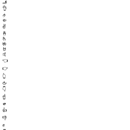
🫸
👌
🤌
🤏
✌️
🤞
🫰
🤟
🤘
🤙
👈
👉
👆
🖕
👇
☝️
🫵
👍
👎
✊