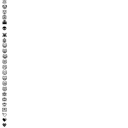
💩
🤡
👹
👺
👻
👽
👾
🤖
😺
😸
😹
😻
😼
😽
🙀
😿
😾
🙈
🙉
🙊
💌
💘
💝
💖