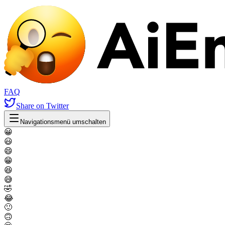
FAQ
Share
on Twitter
Navigationsmenü umschalten
😀
😃
😄
😁
😆
😅
🤣
😂
🙂
🙃