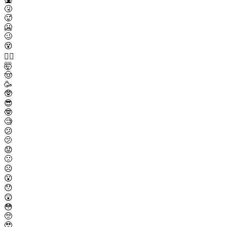
🤧
🥵
🥶
🥴
😵
😵‍💫
🤯
🤠
🥳
🥸
😎
🤓
🧐
😕
🫤
😟
🙁
☹️
😮
😯
😲
😳
🥺
🥹