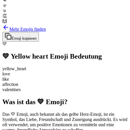
👊
🤛
🤜
👏
🙌
Mehr Emojis finden
Emoji kopieren
💛
💛
Yellow heart
Emoji Bedeutung
yellow_heart
love
like
affection
valentines
Was ist das 💛 Emoji?
Das 💛 Emoji, auch bekannt als das gelbe Herz-Emoji, ist ein
Symbol, das Liebe, Freundschaft und Zuneigung ausdrückt. Es wird
oft verwendet, um positive Emotionen zu vermitteln und eine
warme, freundliche Atmosphäre zu schaffen.