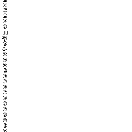
🤧
🥵
🥶
🥴
😵
😵‍💫
🤯
🤠
🥳
🥸
😎
🤓
🧐
😕
🫤
😟
🙁
☹️
😮
😯
😲
😳
🥺
🥹