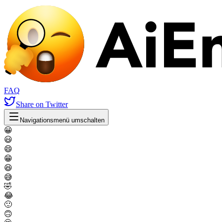
FAQ
Share
on Twitter
Navigationsmenü umschalten
😀
😃
😄
😁
😆
😅
🤣
😂
🙂
🙃