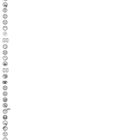
🤐
🤨
😐
😑
😶
🫥
😶‍🌫️
😏
😒
🙄
😬
😮‍💨
🤥
🫨
😌
😔
😪
🤤
😴
😷
🤒
🤕
🤢
🤮