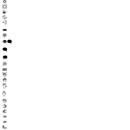
💢
💥
💫
💦
💨
🕳️
💬
👁️‍🗨️
🗨️
🗯️
💭
💤
👋
🤚
🖐️
✋
🖖
🫱
🫲
🫳
🫴
🫷