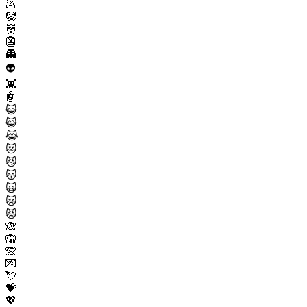
💩
🤡
👹
👺
👻
👽
👾
🤖
😺
😸
😹
😻
😼
😽
🙀
😿
😾
🙈
🙉
🙊
💌
💘
💝
💖