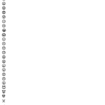
😦
😧
😨
😰
😥
😢
😭
😱
😖
😣
😞
😓
😩
😫
🥱
😤
😡
😠
🤬
😈
👿
💀
☠️