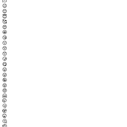
🫠
😉
😊
😇
🥰
😍
🤩
😘
😗
😚
😙
🥲
😋
😛
😜
🤪
😝
🤑
🤗
🤭
🫢
🫣
🤫
🤔
🫡