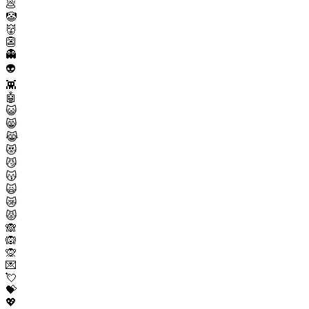
💩
🤡
👹
👺
👻
👽
👾
🤖
😺
😸
😹
😻
😼
😽
🙀
😿
😾
🙈
🙉
🙊
💌
💘
💝
💖