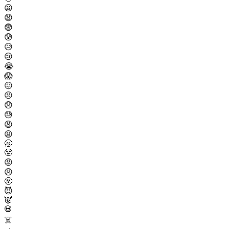
😦
😧
😨
😰
😥
😢
😭
😱
😖
😣
😞
😓
😩
😫
🥱
😤
😡
😠
🤬
😈
👿
💀
☠️