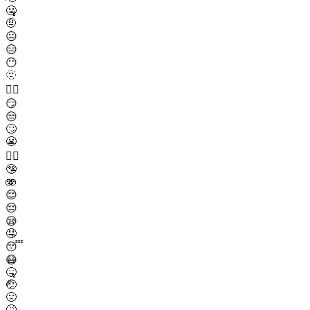
🤐
🤨
😐
😑
😶
🫥
😶‍🌫️
😏
😒
🙄
😬
😮‍💨
🤥
🫨
😌
😔
😪
🤤
😴
😷
🤒
🤕
🤢
🤮